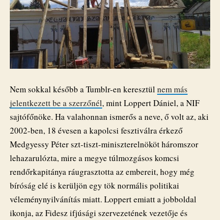
Nem sokkal később a Tumblr-en keresztül
nem más
jelentkezett be a szerzőnél
, mint Loppert Dániel, a NIF
sajtófőnöke. Ha valahonnan ismerős a neve, ő volt az, aki
2002-ben, 18 évesen a kapolcsi fesztiválra érkező
Medgyessy Péter szt-tiszt-miniszterelnököt háromszor
lehazarulózta, mire a megye túlmozgásos komcsi
rendőrkapitánya ráugrasztotta az embereit, hogy még
bíróság elé is kerüljön egy tök normális politikai
véleménynyilvánítás miatt. Loppert emiatt a jobboldal
ikonja, az Fidesz ifjúsági szervezetének vezetője és