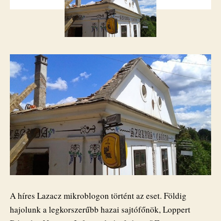
magyar
Tumblr-
blogon
bejegyzéshez
A híres Lazacz mikroblogon történt az eset. Földig
hajolunk a legkorszerűbb hazai sajtófőnök, Loppert