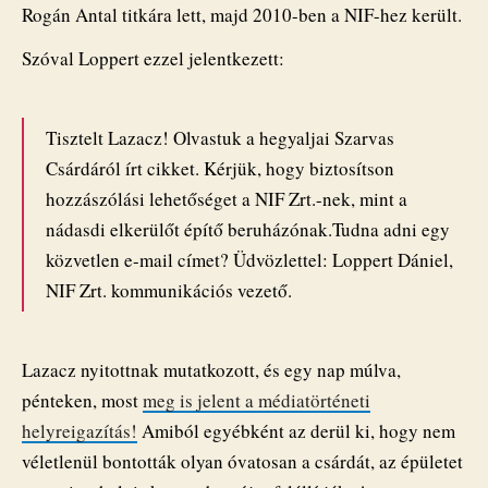
Rogán Antal titkára lett, majd 2010-ben a NIF-hez került.
Szóval Loppert ezzel jelentkezett:
Tisztelt Lazacz! Olvastuk a hegyaljai Szarvas
Csárdáról írt cikket. Kérjük, hogy biztosítson
hozzászólási lehetőséget a NIF Zrt.-nek, mint a
nádasdi elkerülőt építő beruházónak.Tudna adni egy
közvetlen e-mail címet? Üdvözlettel: Loppert Dániel,
NIF Zrt. kommunikációs vezető.
Lazacz nyitottnak mutatkozott, és egy nap múlva,
pénteken, most
meg is jelent a médiatörténeti
helyreigazítás!
Amiból egyébként az derül ki, hogy nem
véletlenül bontották olyan óvatosan a csárdát, az épületet