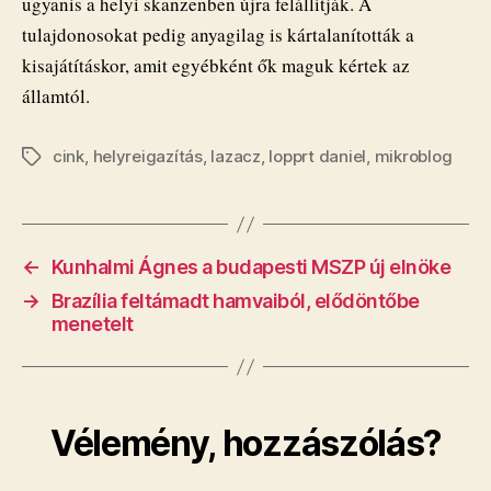
ugyanis a helyi skanzenben újra felállítják. A
tulajdonosokat pedig anyagilag is kártalanították a
kisajátításkor, amit egyébként ők maguk kértek az
államtól.
cink
,
helyreigazítás
,
lazacz
,
lopprt daniel
,
mikroblog
Címkék
←
Kunhalmi Ágnes a budapesti MSZP új elnöke
→
Brazília feltámadt hamvaiból, elődöntőbe
menetelt
Vélemény, hozzászólás?