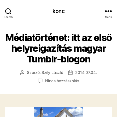
konc
Search
Menü
​Médiatörténet: itt az első
helyreigazítás magyar
Tumblr-blogon
Szerző:
Szily László
2014.07.04.
Bejegyzés
Bejegyzés
szerzője
dátuma
a(z)
Nincs hozzászólás
Médiatörténet:
itt
az
első
helyreigazítás