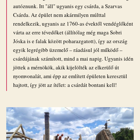
autóznunk. Itt "áll" ugyanis egy csárda, a Szarvas
Csárda. Az épület nem akármilyen múlttal
rendelkezik, ugyanis az 1760-as évektől vendéglőként
várta az erre tévedőket (állítólag még maga Sobri
Jóska is e falak között poharazgatott), így az ország
egyik legrégibb üzemelő – ráadásul jól működő –
csárdájának számított, mind a mai napig. Ugyanis idén
jöttek a mérnökök, akik kijelölték az elkerülő út
nyomvonalát, ami épp az említett épületen keresztül
hajtott, így jött az ítélet: a csárdát bontani kell!