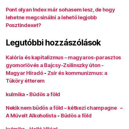
Pont olyan Index már sohasem lesz, de hogy
lehetne megcsinálni a lehető legjobb
Posztindexet?
Legutóbbi hozzászólások
Kalória és kapitalizmus – magyaros-parasztos
gyomorlövés a Bajcsy-Zsilinszky úton -
Magyar Híradó
-
Zsír és kommunizmus: a
Tüköry étterem
kulmika
-
Büdös a föld
Nekik nem büdös a föld – kétkezi champagne –
A Művelt Alkoholista
-
Büdös a föld