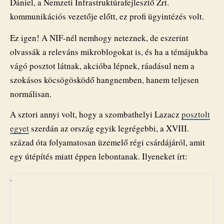
Dániel, a Nemzeti Infrastruktúrafejlesztő Zrt.
kommunikációs vezetője előtt, ez profi ügyintézés volt.
Ez igen! A NIF-nél nemhogy neteznek, de eszerint
olvassák a releváns mikroblogokat is, és ha a témájukba
vágó posztot látnak, akcióba lépnek, ráadásul nem a
szokásos köcsögösködő hangnemben, hanem teljesen
normálisan.
A sztori annyi volt, hogy a szombathelyi Lazacz
posztolt
egyet
szerdán az ország egyik legrégebbi, a XVIII.
század óta folyamatosan üzemelő régi csárdájáról, amit
egy útépítés miatt éppen lebontanak. Ilyeneket írt: