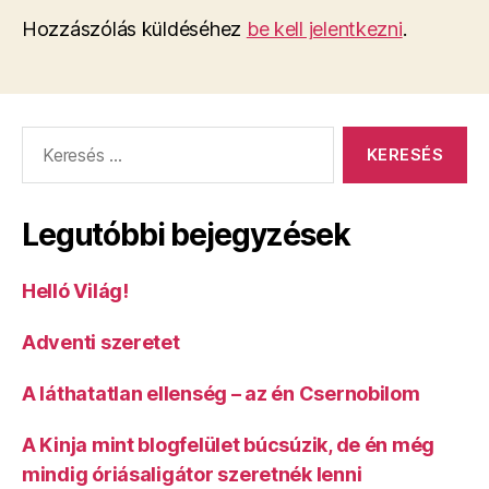
Hozzászólás küldéséhez
be kell jelentkezni
.
Keresés:
Legutóbbi bejegyzések
Helló Világ!
Adventi szeretet
A láthatatlan ellenség – az én Csernobilom
A Kinja mint blogfelület búcsúzik, de én még
mindig óriásaligátor szeretnék lenni