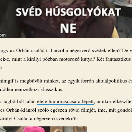
hogy az Orbán-család is harcol a négerverő svédek ellen? De 
ek-e, mint a királyi pózban motorozó kutya? Két fantasztikus 
ik.
nimgif is megbűvölt minket, az egyik forrón aktuálpolitikus é
időtlen nemzetközi klasszikus.
astagbőrből talán
élete humorcsúcsára lépett
, amikor elkészíte
es Orbán-klánról szóló egészen rövid filmjét, íme, mit gondol
irályi Család a négerverő svédekről: