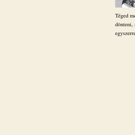
Téged me
dönteni,
egyszerr