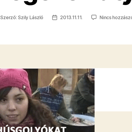
Szerző:
Szily László
2013.11.11.
Nincs hozzász
jegyzés
Bejegyzés
erzője
dátuma