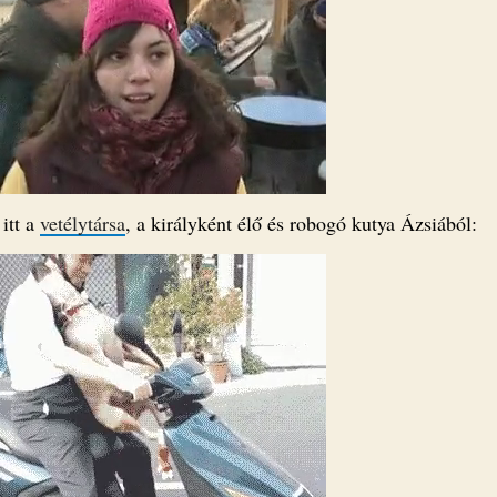
itt a
vetélytársa
, a királyként élő és robogó kutya Ázsiából: