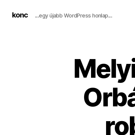
konc
...egy újabb WordPress honlap...
Melyi
Orbá
ro