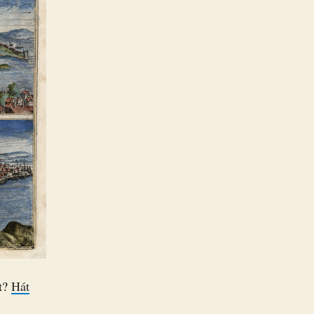
et?
Hát