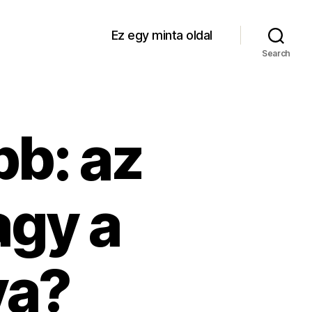
Ez egy minta oldal
Search
bb: az
agy a
ya?