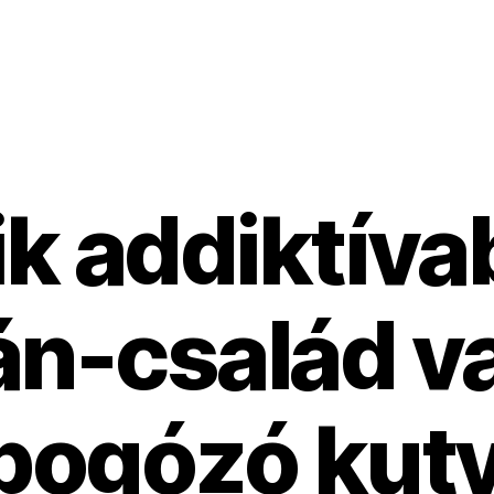
k addiktíva
n-család v
bogózó kut