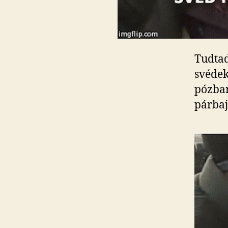
Tudtad
svédek
pózban
párbaj