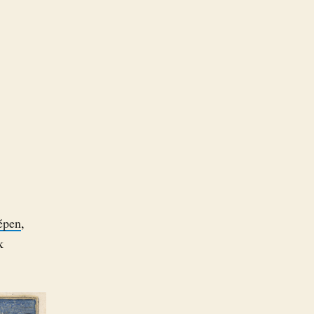
épen
,
k