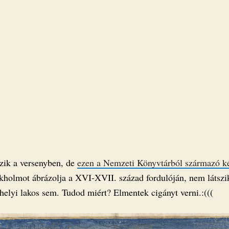
zik a versenyben, de
ezen a Nemzeti Könyvtárból származó k
kholmot ábrázolja a XVI-XVII. század fordulóján, nem látszi
helyi lakos sem. Tudod miért? Elmentek cigányt verni.:(((