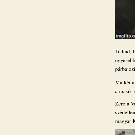
Tudtad, 
ügyesebb
párbajoz
Ma két a
a másik 
Zero a V
svédellen
magyar K