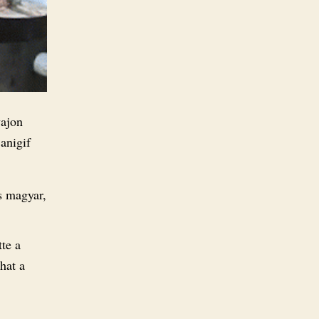
vajon
anigif
s magyar,
tte a
hat a