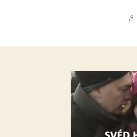
Be
sz