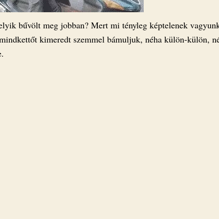
lyik bűvölt meg jobban? Mert mi tényleg képtelenek vagyun
 mindkettőt kimeredt szemmel bámuljuk, néha külön-külön, n
e.