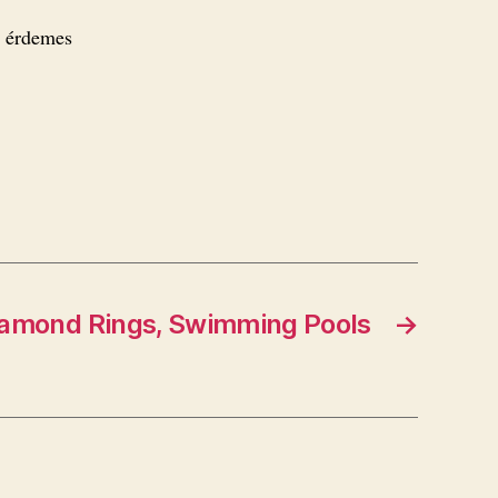
l érdemes
Diamond Rings, Swimming Pools
→