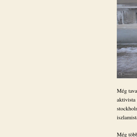
Még tava
aktivist
stockhol
iszlamist
Még több