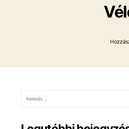
Vél
Hozzász
Keresés:
Legutóbbi bejegyzé