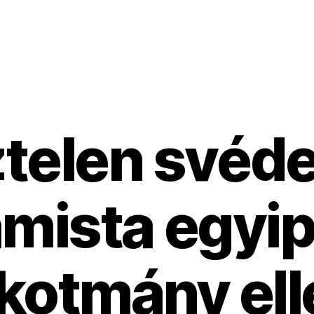
telen svéde
amista egyi
lkotmány ell