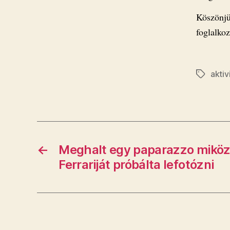
Köszönjü
foglalkoz
aktiv
Címkék
←
Meghalt egy paparazzo miköz
Ferrariját próbálta lefotózni