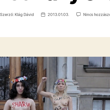
Szerző:
Klág Dávid
2013.01.03.
Nincs hozzász
jegyzés
Bejegyzés
erzője
dátuma