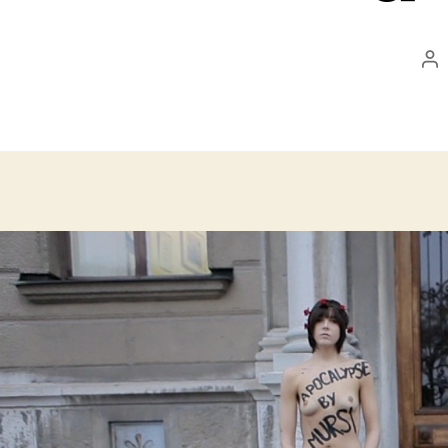
Be
sz