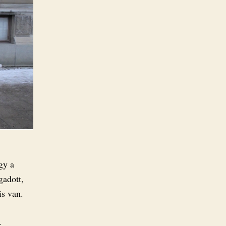
gy a
gadott,
is van.
.