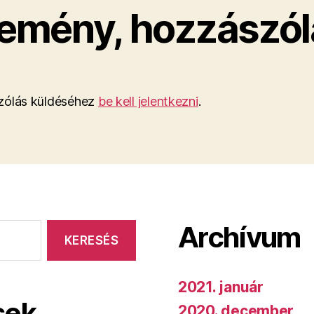
emény, hozzászól
ólás küldéséhez
be kell jelentkezni
.
Archívum
2021. január
sek
2020. december