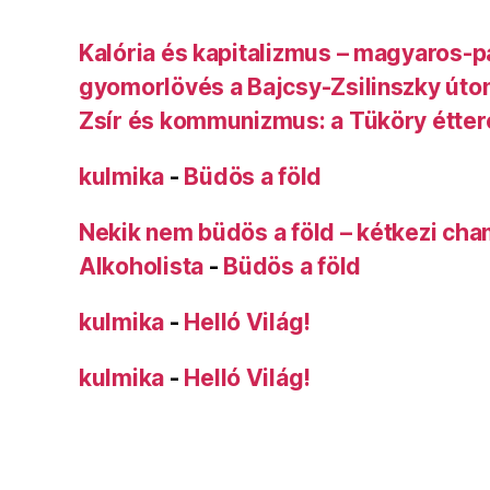
Kalória és kapitalizmus – magyaros-p
gyomorlövés a Bajcsy-Zsilinszky úto
Zsír és kommunizmus: a Tüköry étte
kulmika
-
Büdös a föld
Nekik nem büdös a föld – kétkezi ch
Alkoholista
-
Büdös a föld
kulmika
-
Helló Világ!
kulmika
-
Helló Világ!