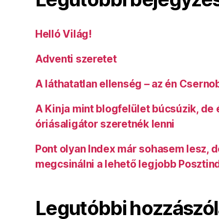
Helló Világ!
Adventi szeretet
A láthatatlan ellenség – az én Cserno
A Kinja mint blogfelület búcsúzik, de
óriásaligátor szeretnék lenni
Pont olyan Index már sohasem lesz, 
megcsinálni a lehető legjobb Posztin
Legutóbbi hozzászó