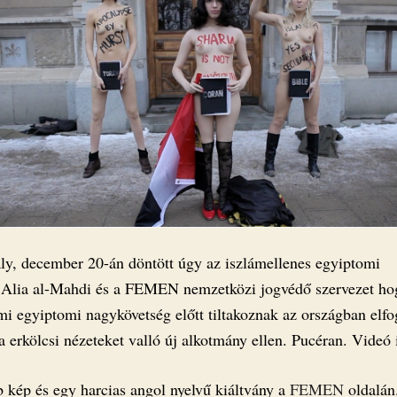
ly, december 20-án döntött úgy az iszlámellenes egyiptomi
a Alia al-Mahdi és a FEMEN nemzetközi jogvédő szervezet ho
mi egyiptomi nagykövetség előtt tiltakoznak az országban elfo
a erkölcsi nézeteket valló új alkotmány ellen. Pucéran. Videó 
 kép és egy harcias angol nyelvű kiáltvány a
FEMEN
oldalán