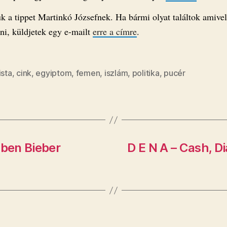
k a tippet Martinkó Józsefnek. Ha bármi olyat találtok amive
ni, küldjetek egy e-mailt
erre a címre
.
ista
,
cink
,
egyiptom
,
femen
,
iszlám
,
politika
,
pucér
ben Bieber
D E N A – Cash, 