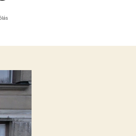
a(z)
ólás
Meztelen
svédek
az
iszlamista
egyiptomi
alkotmány
ellen
bejegyzéshez