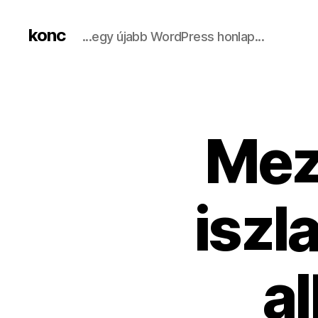
konc
...egy újabb WordPress honlap...
Mez
iszl
a