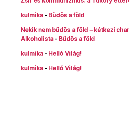
Zsír és kommunizmus: a Tüköry étte
kulmika
-
Büdös a föld
Nekik nem büdös a föld – kétkezi ch
Alkoholista
-
Büdös a föld
kulmika
-
Helló Világ!
kulmika
-
Helló Világ!