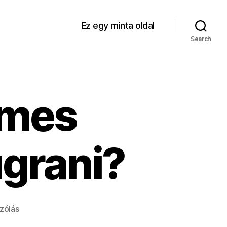
Ez egy minta oldal
Search
emes
ugrani?
a(z)
zólás
Miért