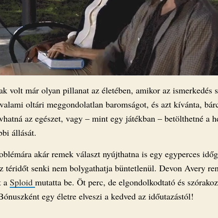
k volt már olyan pillanat az életében, amikor az ismerkedés 
valami oltári meggondolatlan baromságot, és azt kívánta, bár
vhatná az egészet, vagy – mint egy játékban – betölthetné a h
bi állását.
roblémára akár remek választ nyújthatna is egy egyperces időg
az téridőt senki nem bolygathatja büntetlenül. Devon Avery re
t a
Sploid
mutatta be. Öt perc, de elgondolkodtató és szórakoz
Bónuszként egy életre elveszi a kedved az időutazástól!