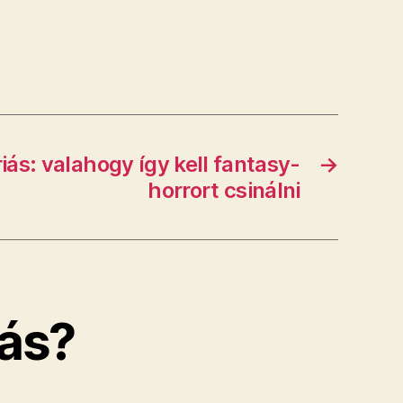
ás: valahogy így kell fantasy-
→
horrort csinálni
ás?