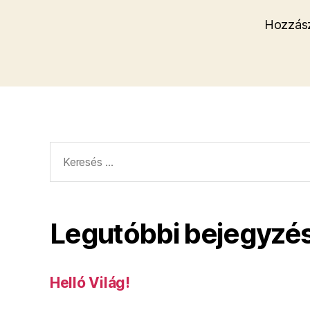
Hozzász
Keresés:
Legutóbbi bejegyzé
Helló Világ!