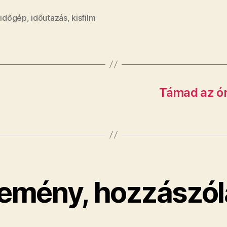
,
időgép
,
időutazás
,
kisfilm
Támad az óri
emény, hozzászól