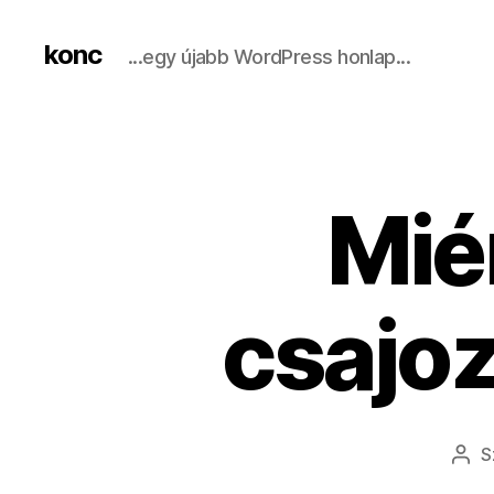
konc
...egy újabb WordPress honlap...
Mié
csajoz
S
Bej
sze