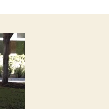
nem
érdemes
csajozáskor
időt
ugrani?
bejegyzéshez