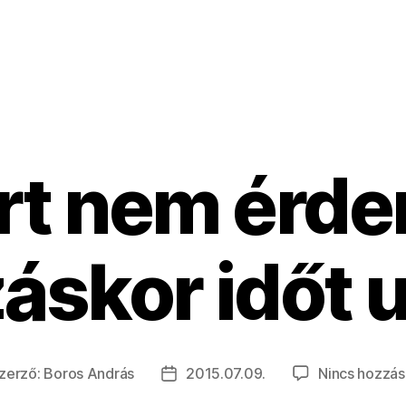
rt nem érd
áskor időt 
zerző:
Boros András
2015.07.09.
Nincs hozzás
egyzés
Bejegyzés
rzője
dátuma