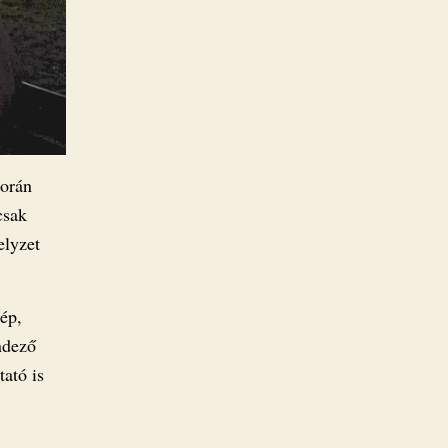
során
csak
elyzet
ép,
ndező
tató is