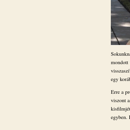
Sokunkna
mondott 
visszaszí
egy koráb
Erre a p
viszont 
kisfilmjé
egyben. 