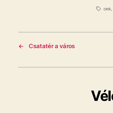
cink
Címkék
←
Csatatér a város
Vél