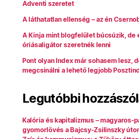
Adventi szeretet
A láthatatlan ellenség – az én Cserno
A Kinja mint blogfelület búcsúzik, de
óriásaligátor szeretnék lenni
Pont olyan Index már sohasem lesz, 
megcsinálni a lehető legjobb Posztin
Legutóbbi hozzászó
Kalória és kapitalizmus – magyaros-p
gyomorlövés a Bajcsy-Zsilinszky úto