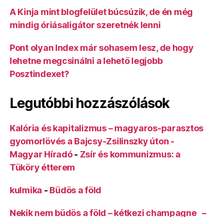
A Kinja mint blogfelület búcsúzik, de én még
mindig óriásaligátor szeretnék lenni
Pont olyan Index már sohasem lesz, de hogy
lehetne megcsinálni a lehető legjobb
Posztindexet?
Legutóbbi hozzászólások
Kalória és kapitalizmus – magyaros-parasztos
gyomorlövés a Bajcsy-Zsilinszky úton -
Magyar Híradó
-
Zsír és kommunizmus: a
Tüköry étterem
kulmika
-
Büdös a föld
Nekik nem büdös a föld – kétkezi champagne –