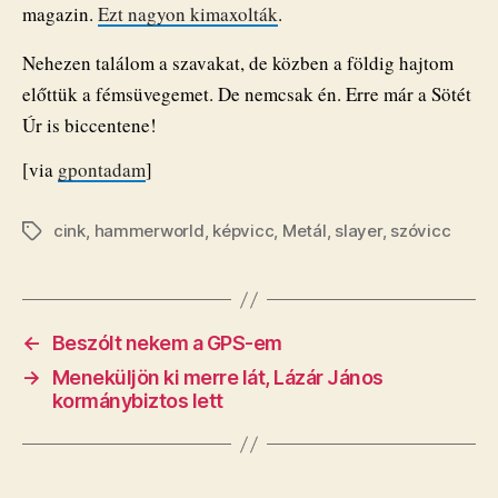
magazin.
Ezt nagyon kimaxolták
.
Nehezen találom a szavakat, de közben a földig hajtom
előttük a fémsüvegemet. De nemcsak én. Erre már a Sötét
Úr is biccentene!
[via
gpontadam
]
cink
,
hammerworld
,
képvicc
,
Metál
,
slayer
,
szóvicc
Címkék
←
Beszólt nekem a GPS-em
→
Meneküljön ki merre lát, Lázár János
kormánybiztos lett