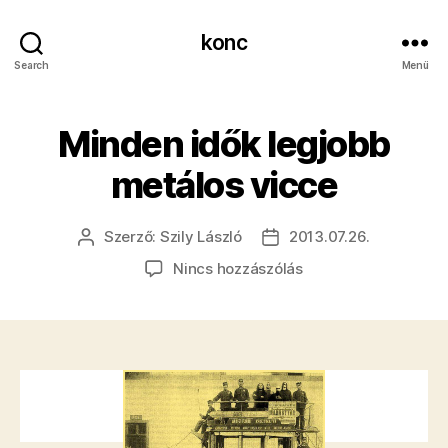
konc
Search
Menü
Minden idők legjobb
metálos vicce
Szerző:
Szily László
2013.07.26.
Bejegyzés
Bejegyzés
szerzője
dátuma
a(z)
Nincs hozzászólás
Minden
idők
legjobb
metálos
vicce
bejegyzéshez