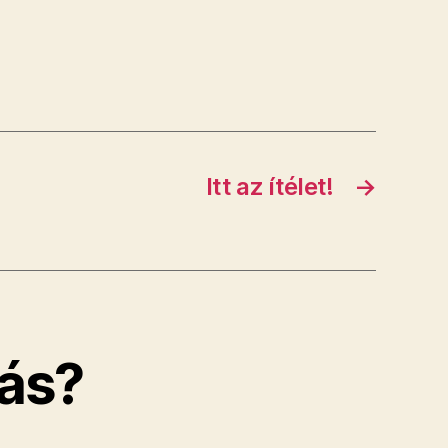
Itt az ítélet!
→
ás?