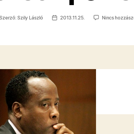
Szerző:
Szily László
2013.11.25.
Nincs hozzász
jegyzés
Bejegyzés
erzője
dátuma