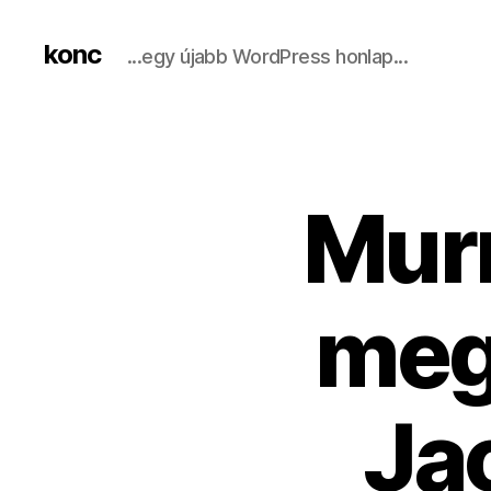
konc
...egy újabb WordPress honlap...
​Mur
meg
Ja