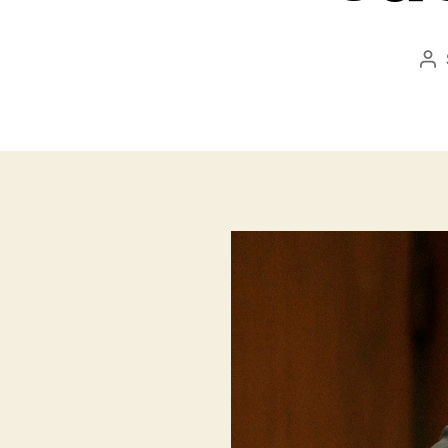
Be
sz