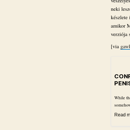
veszélyes
neki les
készlete 
amikor M
verziója 
[via
gaw
CONR
PENI
While th
someho
Read m