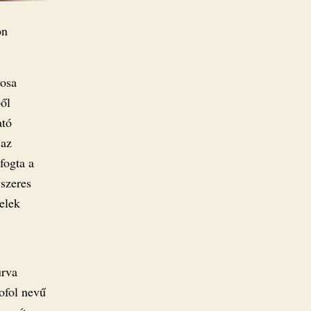
on
vosa
ből
ató
 az
fogta a
vszeres
jelek
urva
ofol nevű