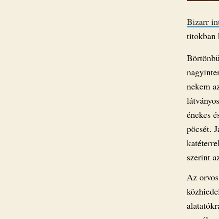
Bizarr in
titokban 
Börtönbü
nagyinte
nekem az
látványos
énekes é
pöcsét. J
katéterre
szerint a
Az orvos
közhiede
alatatók