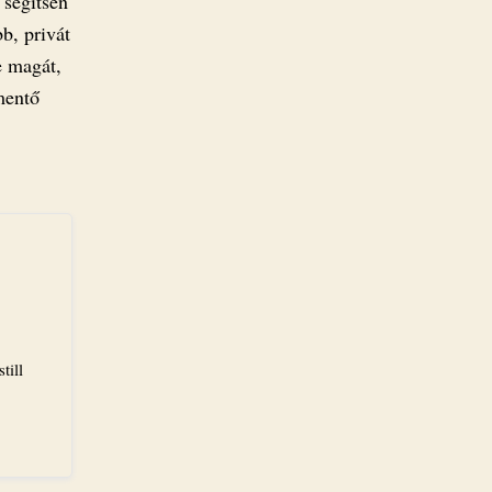
 segítsen
b, privát
e magát,
mentő
till