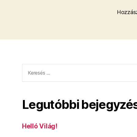
Hozzász
Keresés:
Legutóbbi bejegyzé
Helló Világ!