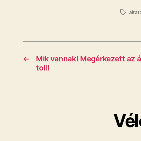
altat
Címkék
←
Mik vannak! Megérkezett az á
toll!
Vél