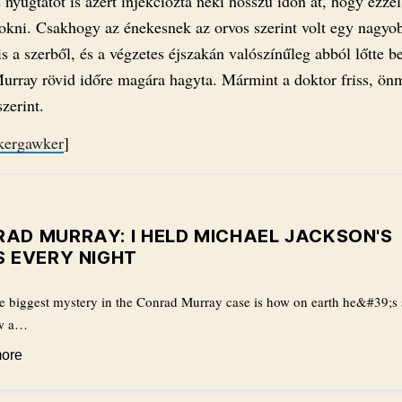
 nyugtatót is azért injekciózta neki hosszú időn át, hogy ezzel
zokni. Csakhogy az énekesnek az orvos szerint volt egy nagyob
is a szerből, és a végzetes éjszakán valószínűleg abból lőtte b
urray rövid időre magára hagyta. Mármint a doktor friss, ön
szerint.
ker
gawker
]
AD MURRAY: I HELD MICHAEL JACKSON'S
S EVERY NIGHT
e biggest mystery in the Conrad Murray case is how on earth he&#39;s s
w a…
ore