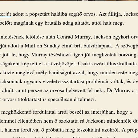
terjút
adott a popsztárt halálba segítő orvos. Azt állítja, Jacks
belőtt magának egy brutális adag altatót, attól halt meg.
ntetésének letöltése után Conrad Murray, Jackson egykori or
rjút adott a Mail on Sunday című brit bulvárlapnak. A szöveg
 jött le, hogy Murray tévéshowk igen jól megfizetett borzong
ságaként képzeli el a közeljövőjét. Csakis ezért illusztrálhatta
s közte meglévő mély barátságot azzal, hogy minden este meg
acksonnak ugyanis vizeletvisszatartási problémái voltak, és ó
l aludt, amit persze az orvosa helyezett fel neki. Dr Murray a 
z orvosi titoktartást is speciálisan értelmezi.
 meghökkentő fordulattal arról beszél az interjúban, hogy a
lemmel ellentétben nem ő szoktatta rá Jacksont mindenféle d
ra, hanem fordítva, ő próbálta meg leszoktatni azokról. A prop