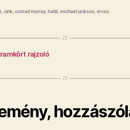
ó
,
cink
,
conrad murray
,
halál
,
michael jackson
,
orvos
ramkört rajzoló
emény, hozzászól