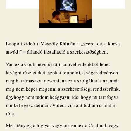
Mészöly
Kálmántól
bejegyzéshez
Loopolt videó + Mészöly Kálmán + „gyere ide, a kurva
anyád!" = állandó installáció a szerkesztőségben.
Van ez a Coub nevű új dili, amivel videókból lehet
kivágni részleteket, azokat loopolni, a végeredményen
meg hatalmasakat nevetni, na ez a szolgáltatás az, amit
még nem képes megenni a szerkesztőségi rendszerünk,
úgyhogy nem tudom beágyazni ide, hogy mi tart fogva
minket egész délután. Videót viszont tudtam csinálni
róla.
Mert tényleg a foglyai vagyunk ennek a Coubnak vagy