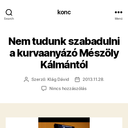
konc
Search
Menü
​Nem tudunk szabadulni
a kurvaanyázó Mészöly
Kálmántól
Szerző:
Klág Dávid
2013.11.28.
Bejegyzés
Bejegyzés
szerzője
dátuma
a(z)
Nincs hozzászólás
Nem
tudunk
szabadulni
a
kurvaanyázó