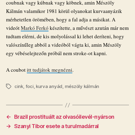
coubnak vagy kúbnak vagy köbnek, amin Mészöly
Kálmán valamikor 1981 körül olyanokat kurvaanyázik
mérhetetlen örömében, hogy a fal adja a másikat. A
videót
Markó Ferkó
készítette, a művészt azután már nem
tudtam elérni, de kis molyolással ki lehet deríteni, hogy
valószínűleg abból a videóból vágta ki, amin Mészöly
egy vébéselejtezőn próbál nem stroke-ot kapni.
A coubot
itt tudjátok megnézni
.
cink
,
foci
,
kurva anyád
,
mészöly kálmán
Címkék
←
Brazil prostituált az olvasóilevél-nyárson
→
Szanyi Tibor esete a turulmadárral