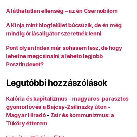
A láthatatlan ellenség – az én Csernobilom
A Kinja mint blogfelület búcsúzik, de én még
mindig óriásaligátor szeretnék lenni
Pont olyan Index már sohasem lesz, de hogy
lehetne megcsinálni a lehető legjobb
Posztindexet?
Legutóbbi hozzászólások
Kalória és kapitalizmus – magyaros-parasztos
gyomorlövés a Bajcsy-Zsilinszky úton -
Magyar Híradó
-
Zsír és kommunizmus: a
Tüköry étterem