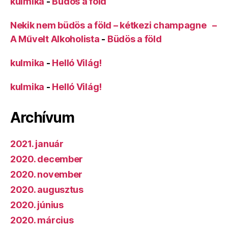
kulmika
-
Büdös a föld
Nekik nem büdös a föld – kétkezi champagne –
A Művelt Alkoholista
-
Büdös a föld
kulmika
-
Helló Világ!
kulmika
-
Helló Világ!
Archívum
2021. január
2020. december
2020. november
2020. augusztus
2020. június
2020. március