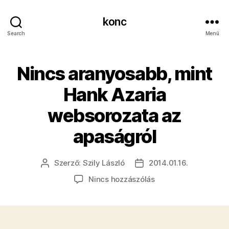
konc
Search
Menü
​Nincs aranyosabb, mint
Hank Azaria
websorozata az
apaságról
Szerző:
Szily László
2014.01.16.
Bejegyzés
Bejegyzés
szerzője
dátuma
a(z)
Nincs hozzászólás
Nincs
aranyosabb,
mint