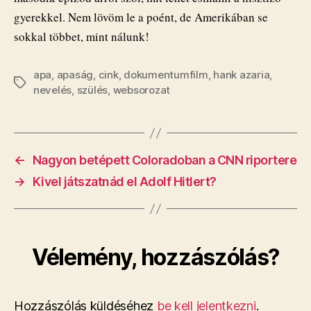
gyerekkel. Nem lövöm le a poént, de Amerikában se
sokkal többet, mint nálunk!
apa
,
apaság
,
cink
,
dokumentumfilm
,
hank azaria
,
Címkék
nevelés
,
szülés
,
websorozat
←
Nagyon betépett Coloradoban a CNN riportere
→
Kivel játszatnád el Adolf Hitlert?
Vélemény, hozzászólás?
Hozzászólás küldéséhez
be kell jelentkezni
.