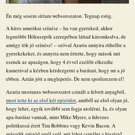
Én még sosem sírtam websorozaton. Tegnap estig.
A híres amerikai színész – ha van gyereked, akkor
legutóbbi Hókuszpók szerepében láttad káromkodva, de
amúgy tök jó színész! – szóval Azaria annyira rühellte a
gyerekekeket, és annyira nem értette, hogy mások mit
esznek az apaságon, hogy 4 évvel ezelőtt elkezdte
kamerával a kézben kérdezgetni a barátait, hogy mi a jó
ebben. Aztán jött a meglepetés. De nem spoilerezem el!
Azaria mostanra websorozatot csinált a felvett anyagból,
most tette ki az első két epizódot
, amiből az első olyan jó,
hogy lehet, egyik további sem fogja utolérni. Ja, és olyan
apa-barátai vannak, mint Mike Myers, a fideszes
politikussá érett Tim Robbins vagy Kevin Bacon. A
második epizód arról szól, mit lehet csinálni a hisztiző