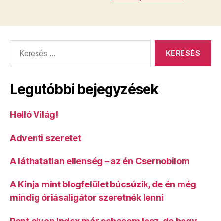
Keresés:
Legutóbbi bejegyzések
Helló Világ!
Adventi szeretet
A láthatatlan ellenség – az én Csernobilom
A Kinja mint blogfelület búcsúzik, de én még
mindig óriásaligátor szeretnék lenni
Pont olyan Index már sohasem lesz, de hogy