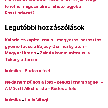
lehetne megcsinálni a lehető legjobb
Posztindexet?
Legutóbbi hozzászólások
Kalória és kapitalizmus – magyaros-parasztos
gyomorlövés a Bajcsy-Zsilinszky úton -
Magyar Híradó
-
Zsír és kommunizmus: a
Tüköry étterem
kulmika
-
Büdös a föld
Nekik nem büdös a föld – kétkezi champagne –
A Művelt Alkoholista
-
Büdös a föld
kulmika
-
Helló Világ!