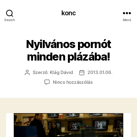
konc
Search
Menü
Nyilvános pornót
minden plázába!
Szerző:
Klág Dávid
2013.01.06.
Bejegyzés
Bejegyzés
szerzője
dátuma
a(z)
Nincs hozzászólás
Nyilvános
pornót
minden
plázába!
bejegyzéshez