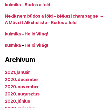
kulmika
-
Büdös a föld
Nekik nem büdös a föld – kétkezi champagne –
A Művelt Alkoholista
-
Büdös a föld
kulmika
-
Helló Világ!
kulmika
-
Helló Világ!
Archívum
2021. január
2020. december
2020. november
2020. augusztus
2020. június