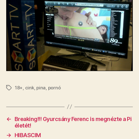
18+
,
cink
,
pina
,
pornó
Címkék
←
Breaking!!! Gyurcsány Ferenc is megnézte a Pi
életét!
→
HIBASCIM