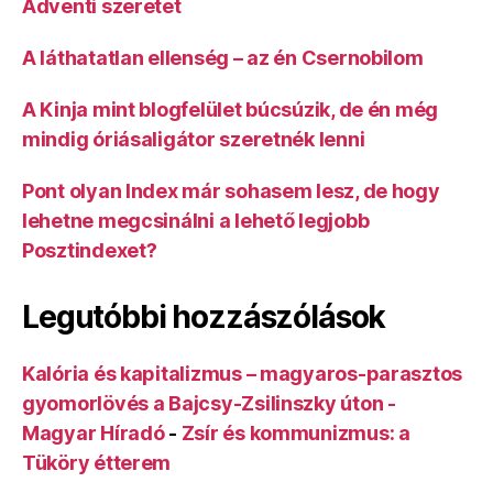
Adventi szeretet
A láthatatlan ellenség – az én Csernobilom
A Kinja mint blogfelület búcsúzik, de én még
mindig óriásaligátor szeretnék lenni
Pont olyan Index már sohasem lesz, de hogy
lehetne megcsinálni a lehető legjobb
Posztindexet?
Legutóbbi hozzászólások
Kalória és kapitalizmus – magyaros-parasztos
gyomorlövés a Bajcsy-Zsilinszky úton -
Magyar Híradó
-
Zsír és kommunizmus: a
Tüköry étterem