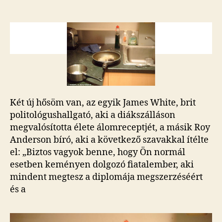
volt,
hogy
elájult,
miközben
a
serpenyőben
sütögette
a
haverja
Két új hősöm van, az egyik James White, brit
aranyhörcsögét
bejegyzéshez
politológushallgató, aki a diákszálláson
megvalósította élete álomreceptjét, a másik Roy
Anderson bíró, aki a következő szavakkal ítélte
el: „Biztos vagyok benne, hogy Ön normál
esetben keményen dolgozó fiatalember, aki
mindent megtesz a diplomája megszerzéséért
és a