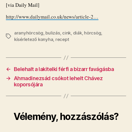
[via Daily Mail]
http://www.dailymail.co.uk/news/article-2…
aranyhörcsög
,
bulizás
,
cink
,
diák
,
hörcsög
,
Címkék
kísérletező konyha
,
recept
←
Belehalt a lakitelki férfi a bizarr favágásba
→
Ahmadinezsád csókot lehelt Chávez
koporsójára
Vélemény, hozzászólás?