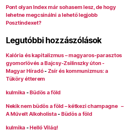
Pont olyan Index már sohasem lesz, de hogy
lehetne megcsinálni a lehető legjobb
Posztindexet?
Legutóbbi hozzászólások
Kalória és kapitalizmus – magyaros-parasztos
gyomorlövés a Bajcsy-Zsilinszky úton -
Magyar Híradó
-
Zsír és kommunizmus: a
Tüköry étterem
kulmika
-
Büdös a föld
Nekik nem büdös a föld – kétkezi champagne –
A Művelt Alkoholista
-
Büdös a föld
kulmika
-
Helló Világ!