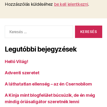
Hozzászólás küldéséhez
be kell jelentkezni
.
Keresés:
Legutóbbi bejegyzések
Helló Világ!
Adventi szeretet
A láthatatlan ellenség – az én Csernobilom
A Kinja mint blogfelület búcsúzik, de én még
mindig óriásaligátor szeretnék lenni