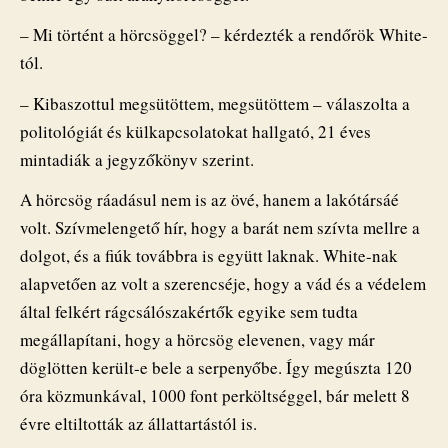
– Mi történt a hörcsöggel? – kérdezték a rendőrök White-
tól.
– Kibaszottul megsütöttem, megsütöttem – válaszolta a
politológiát és külkapcsolatokat hallgató, 21 éves
mintadiák a jegyzőkönyv szerint.
A hörcsög ráadásul nem is az övé, hanem a lakótársáé
volt. Szívmelengető hír, hogy a barát nem szívta mellre a
dolgot, és a fiúk továbbra is együtt laknak. White-nak
alapvetően az volt a szerencséje, hogy a vád és a védelem
által felkért rágcsálószakértők egyike sem tudta
megállapítani, hogy a hörcsög elevenen, vagy már
döglötten került-e bele a serpenyőbe. Így megúszta 120
óra közmunkával, 1000 font perköltséggel, bár melett 8
évre eltiltották az állattartástól is.