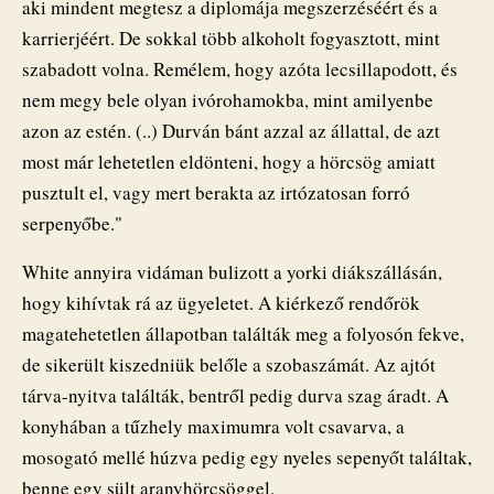
aki mindent megtesz a diplomája megszerzéséért és a
karrierjéért. De sokkal több alkoholt fogyasztott, mint
szabadott volna. Remélem, hogy azóta lecsillapodott, és
nem megy bele olyan ivórohamokba, mint amilyenbe
azon az estén. (..) Durván bánt azzal az állattal, de azt
most már lehetetlen eldönteni, hogy a hörcsög amiatt
pusztult el, vagy mert berakta az irtózatosan forró
serpenyőbe."
White annyira vidáman bulizott a yorki diákszállásán,
hogy kihívtak rá az ügyeletet. A kiérkező rendőrök
magatehetetlen állapotban találták meg a folyosón fekve,
de sikerült kiszedniük belőle a szobaszámát. Az ajtót
tárva-nyitva találták, bentről pedig durva szag áradt. A
konyhában a tűzhely maximumra volt csavarva, a
mosogató mellé húzva pedig egy nyeles sepenyőt találtak,
benne egy sült aranyhörcsöggel.