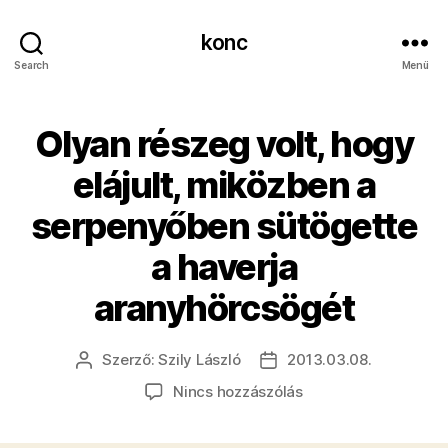
konc
Search
Menü
Olyan részeg volt, hogy
elájult, miközben a
serpenyőben sütögette
a haverja
aranyhörcsögét
Szerző:
Szily László
2013.03.08.
Bejegyzés
Bejegyzés
szerzője
dátuma
a(z)
Nincs hozzászólás
Olyan
részeg