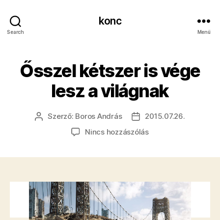
konc
Search
Menü
Ősszel kétszer is vége
lesz a világnak
Szerző:
Boros András
2015.07.26.
Bejegyzés
Bejegyzés
szerzője
dátuma
a(z)
Nincs hozzászólás
Ősszel
kétszer
is
vége
lesz
a
világnak
bejegyzéshez