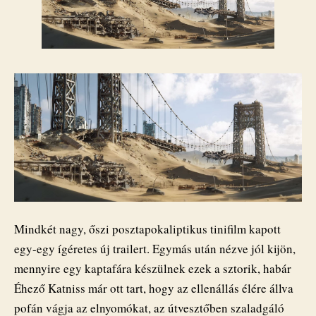
Mindkét nagy, őszi posztapokaliptikus tinifilm kapott
egy-egy ígéretes új trailert. Egymás után nézve jól kijön,
mennyire egy kaptafára készülnek ezek a sztorik, habár
Éhező Katniss már ott tart, hogy az ellenállás élére állva
pofán vágja az elnyomókat, az útvesztőben szaladgáló