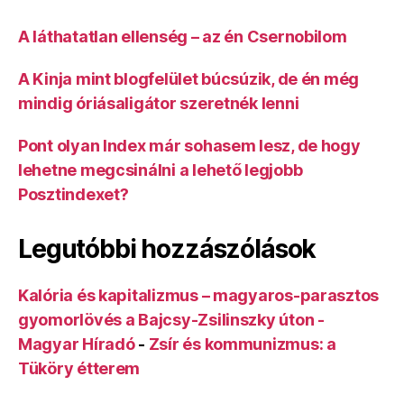
A láthatatlan ellenség – az én Csernobilom
A Kinja mint blogfelület búcsúzik, de én még
mindig óriásaligátor szeretnék lenni
Pont olyan Index már sohasem lesz, de hogy
lehetne megcsinálni a lehető legjobb
Posztindexet?
Legutóbbi hozzászólások
Kalória és kapitalizmus – magyaros-parasztos
gyomorlövés a Bajcsy-Zsilinszky úton -
Magyar Híradó
-
Zsír és kommunizmus: a
Tüköry étterem