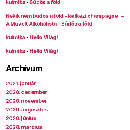
kulmika
-
Büdös a föld
Nekik nem büdös a föld – kétkezi champagne –
A Művelt Alkoholista
-
Büdös a föld
kulmika
-
Helló Világ!
kulmika
-
Helló Világ!
Archívum
2021. január
2020. december
2020. november
2020. augusztus
2020. június
2020. március