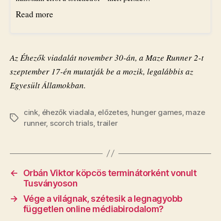
Read more
Az Éhezők viadalát november 30-án, a Maze Runner 2-t
szeptember 17-én mutatják be a mozik, legalábbis az
Egyesült Államokban.
cink
,
éhezők viadala
,
előzetes
,
hunger games
,
maze
Címkék
runner
,
scorch trials
,
trailer
←
Orbán Viktor köpcös terminátorként vonult
Tusványoson
→
Vége a világnak, szétesik a legnagyobb
független online médiabirodalom?