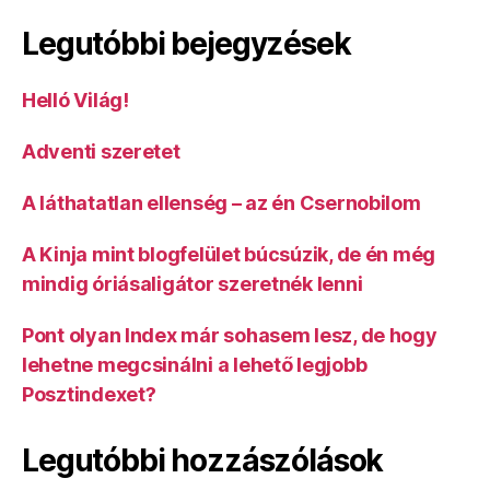
Legutóbbi bejegyzések
Helló Világ!
Adventi szeretet
A láthatatlan ellenség – az én Csernobilom
A Kinja mint blogfelület búcsúzik, de én még
mindig óriásaligátor szeretnék lenni
Pont olyan Index már sohasem lesz, de hogy
lehetne megcsinálni a lehető legjobb
Posztindexet?
Legutóbbi hozzászólások