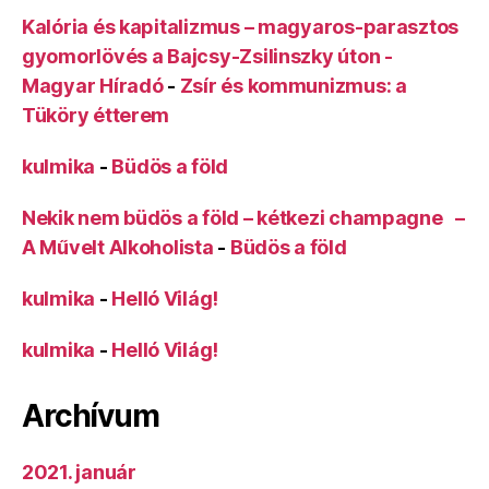
Kalória és kapitalizmus – magyaros-parasztos
gyomorlövés a Bajcsy-Zsilinszky úton -
Magyar Híradó
-
Zsír és kommunizmus: a
Tüköry étterem
kulmika
-
Büdös a föld
Nekik nem büdös a föld – kétkezi champagne –
A Művelt Alkoholista
-
Büdös a föld
kulmika
-
Helló Világ!
kulmika
-
Helló Világ!
Archívum
2021. január