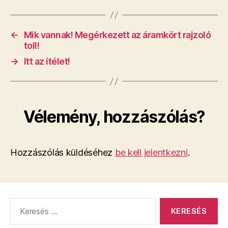
←
Mik vannak! Megérkezett az áramkört rajzoló
toll!
→
Itt az ítélet!
Vélemény, hozzászólás?
Hozzászólás küldéséhez
be kell jelentkezni
.
Keresés: