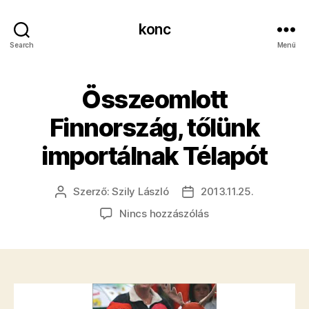
konc
Search
Menü
​Összeomlott
Finnország, tőlünk
importálnak Télapót
Szerző:
Szily László
2013.11.25.
Bejegyzés
Bejegyzés
szerzője
dátuma
a(z)
Nincs hozzászólás
Összeomlott
Finnország,
tőlünk
importálnak
Télapót