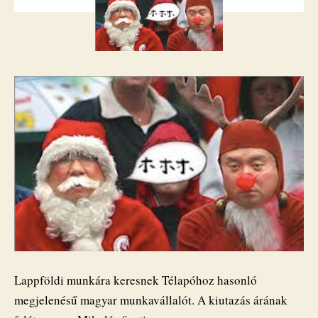
bejegyzéshez
Lappföldi munkára keresnek Télapóhoz hasonló
megjelenésű magyar munkavállalót. A kiutazás árának