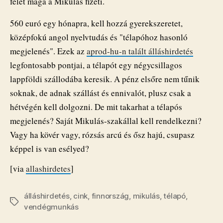
felét maga a Mikulás fizeti.
560 euró egy hónapra, kell hozzá gyerekszeretet,
középfokú angol nyelvtudás és "télapóhoz hasonló
megjelenés". Ezek az
aprod-hu-n talált álláshirdetés
legfontosabb pontjai, a télapót egy négycsillagos
lappföldi szállodába keresik. A pénz elsőre nem tűnik
soknak, de adnak szállást és ennivalót, plusz csak a
hétvégén kell dolgozni. De mit takarhat a télapós
megjelenés? Saját Mikulás-szakállal kell rendelkezni?
Vagy ha kövér vagy, rózsás arcú és ősz hajú, csupasz
képpel is van esélyed?
[via
allashirdetes
]
álláshirdetés
,
cink
,
finnország
,
mikulás
,
télapó
,
Címkék
vendégmunkás