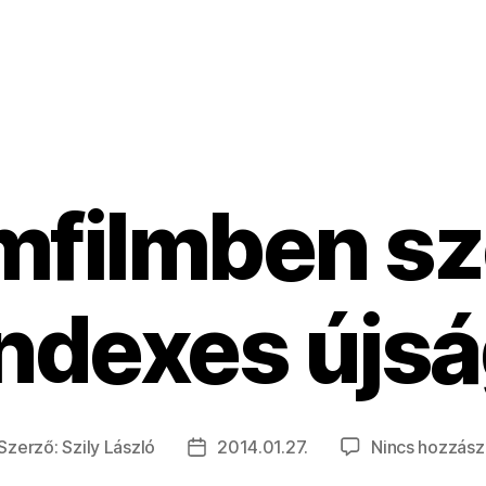
ámfilmben sz
indexes újsá
Szerző:
Szily László
2014.01.27.
Nincs hozzász
jegyzés
Bejegyzés
erzője
dátuma