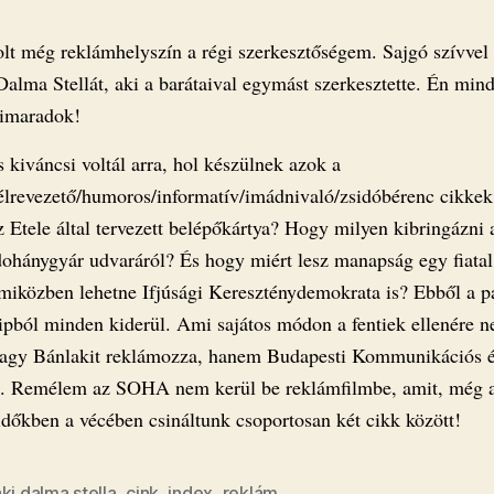
lt még reklámhelyszín a régi szerkesztőségem. Sajgó szívvel
Dalma Stellát, aki a barátaival egymást szerkesztette. Én min
kimaradok!
 kiváncsi voltál arra, hol készülnek azok a
élrevezető/humoros/informatív/imádnivaló/zsidóbérenc cikke
 Etele által tervezett belépőkártya? Hogy milyen kibringázni 
dohánygyár udvaráról? És hogy miért lesz manapság egy fiatal
 miközben lehetne Ifjúsági Kereszténydemokrata is? Ebből a p
ipból minden kiderül. Ami sajátos módon a fentiek ellenére 
vagy Bánlakit reklámozza, hanem Budapesti Kommunikációs é
t. Remélem az SOHA nem kerül be reklámfilmbe, amit, még a
időkben a vécében csináltunk csoportosan két cikk között!
ki dalma stella
,
cink
,
index
,
reklám