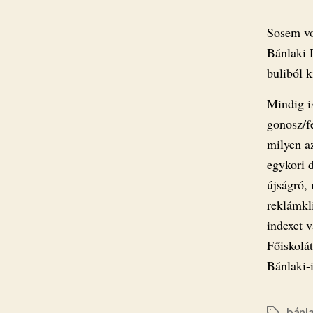
Sosem vo
Bánlaki 
buliból 
Mindig is
gonosz/f
milyen az
egykori 
újságró,
reklámkl
indexet 
Főiskolá
Bánlaki-
bánla