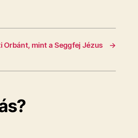
ti Orbánt, mint a Seggfej Jézus
→
ás?