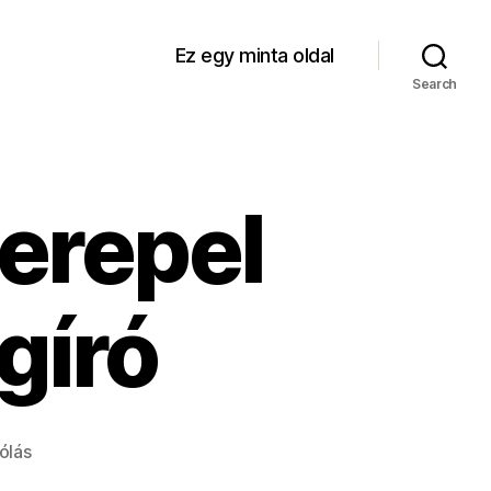
Ez egy minta oldal
Search
erepel
gíró
a(z)
ólás