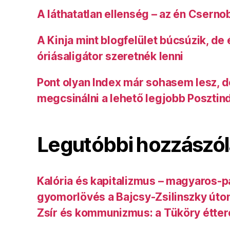
A láthatatlan ellenség – az én Cserno
A Kinja mint blogfelület búcsúzik, de
óriásaligátor szeretnék lenni
Pont olyan Index már sohasem lesz, 
megcsinálni a lehető legjobb Posztin
Legutóbbi hozzászó
Kalória és kapitalizmus – magyaros-p
gyomorlövés a Bajcsy-Zsilinszky úto
Zsír és kommunizmus: a Tüköry étte