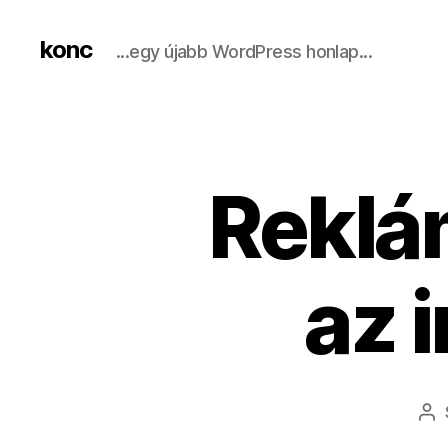
konc
...egy újabb WordPress honlap...
​Rekl
az 
Be
sz