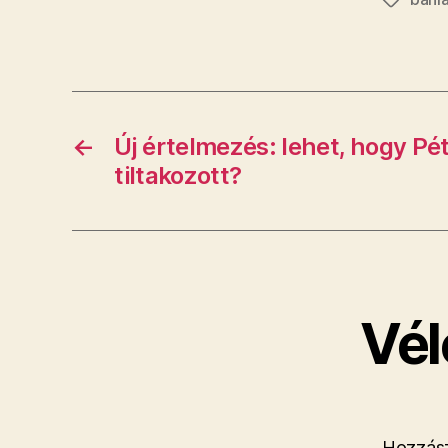
Címkék
←
​Új értelmezés: lehet, hogy P
tiltakozott?
Vél
Hozzász