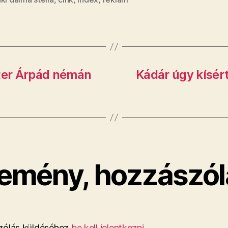
éter Árpád némán
​Kádár úgy kísér
emény, hozzászól
ólás küldéséhez
be kell jelentkezni
.