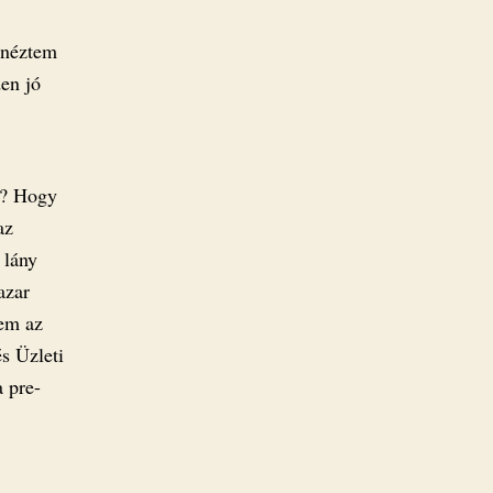
 néztem
den jó
k? Hogy
az
 lány
azar
nem az
s Üzleti
 pre-