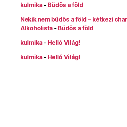
kulmika
-
Büdös a föld
Nekik nem büdös a föld – kétkezi ch
Alkoholista
-
Büdös a föld
kulmika
-
Helló Világ!
kulmika
-
Helló Világ!