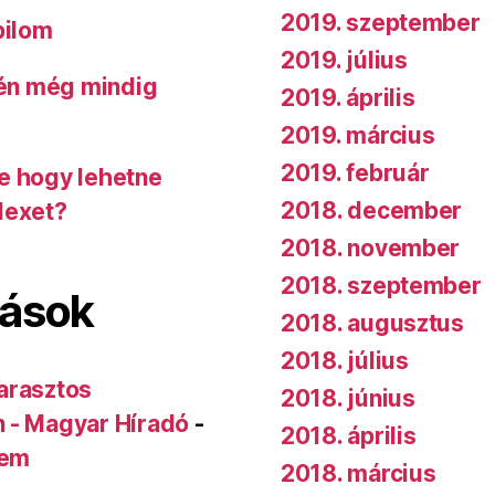
2019. szeptember
bilom
2019. július
 én még mindig
2019. április
2019. március
2019. február
de hogy lehetne
2018. december
dexet?
2018. november
2018. szeptember
lások
2018. augusztus
2018. július
arasztos
2018. június
n - Magyar Híradó
-
2018. április
rem
2018. március