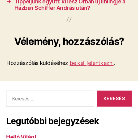
→
Tippeljünk együtt: ki lesz Orbán új liblingje a
Házban Schiffer András után?
Vélemény, hozzászólás?
Hozzászólás küldéséhez
be kell jelentkezni
.
Keresés:
Legutóbbi bejegyzések
Helló Világ!