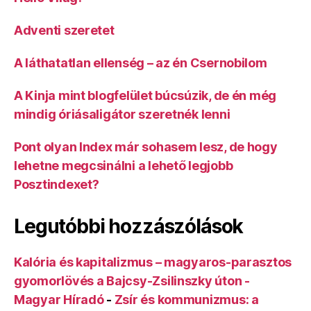
Adventi szeretet
A láthatatlan ellenség – az én Csernobilom
A Kinja mint blogfelület búcsúzik, de én még
mindig óriásaligátor szeretnék lenni
Pont olyan Index már sohasem lesz, de hogy
lehetne megcsinálni a lehető legjobb
Posztindexet?
Legutóbbi hozzászólások
Kalória és kapitalizmus – magyaros-parasztos
gyomorlövés a Bajcsy-Zsilinszky úton -
Magyar Híradó
-
Zsír és kommunizmus: a