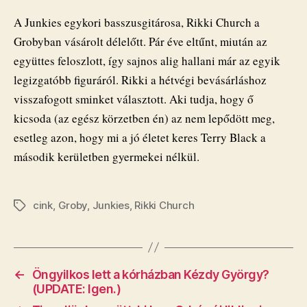
A Junkies egykori basszusgitárosa, Rikki Church a
Grobyban vásárolt délelőtt. Pár éve eltűnt, miután az
együttes feloszlott, így sajnos alig hallani már az egyik
legizgatóbb figuráról. Rikki a hétvégi bevásárláshoz
visszafogott sminket választott. Aki tudja, hogy ő
kicsoda (az egész körzetben én) az nem lepődött meg,
esetleg azon, hogy mi a jó életet keres Terry Black a
második kerületben gyermekei nélkül.
cink
,
Groby
,
Junkies
,
Rikki Church
Címkék
←
Öngyilkos lett a kórházban Kézdy György?
(UPDATE: Igen.)