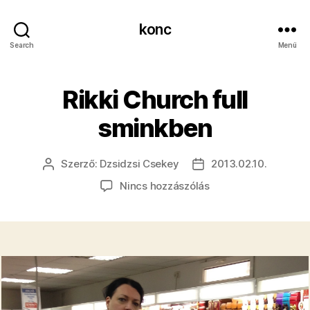
konc
Search
Menü
Rikki Church full
sminkben
Szerző:
Dzsidzsi Csekey
2013.02.10.
Bejegyzés
Bejegyzés
szerzője
dátuma
a(z)
Nincs hozzászólás
Rikki
Church
full
sminkben
bejegyzéshez