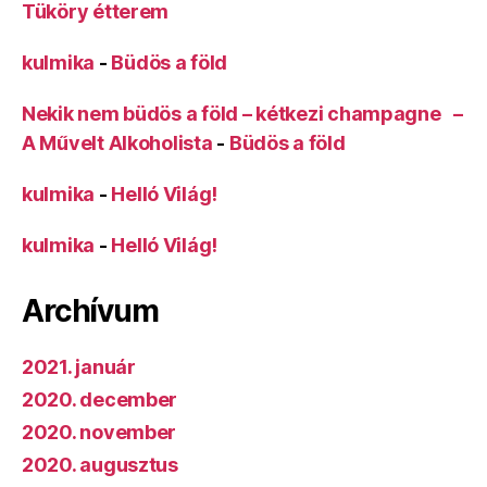
Tüköry étterem
kulmika
-
Büdös a föld
Nekik nem büdös a föld – kétkezi champagne –
A Művelt Alkoholista
-
Büdös a föld
kulmika
-
Helló Világ!
kulmika
-
Helló Világ!
Archívum
2021. január
2020. december
2020. november
2020. augusztus