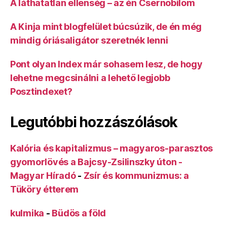
A láthatatlan ellenség – az én Csernobilom
A Kinja mint blogfelület búcsúzik, de én még
mindig óriásaligátor szeretnék lenni
Pont olyan Index már sohasem lesz, de hogy
lehetne megcsinálni a lehető legjobb
Posztindexet?
Legutóbbi hozzászólások
Kalória és kapitalizmus – magyaros-parasztos
gyomorlövés a Bajcsy-Zsilinszky úton -
Magyar Híradó
-
Zsír és kommunizmus: a
Tüköry étterem
kulmika
-
Büdös a föld