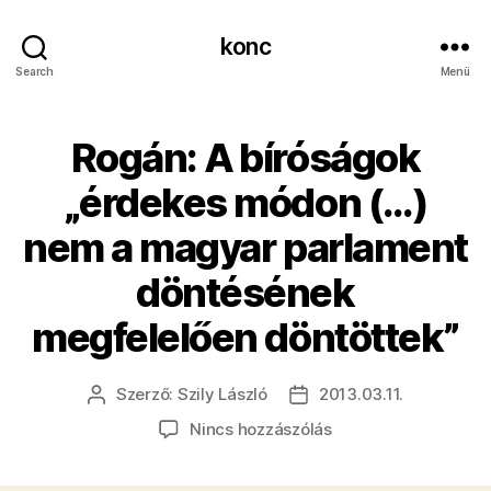
konc
Search
Menü
Rogán: A bíróságok
„érdekes módon (…)
nem a magyar parlament
döntésének
megfelelően döntöttek”
Szerző:
Szily László
2013.03.11.
Bejegyzés
Bejegyzés
szerzője
dátuma
a(z)
Nincs hozzászólás
Rogán:
A