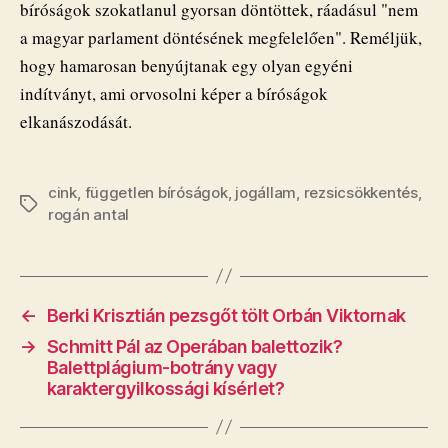
bíróságok szokatlanul gyorsan döntöttek, ráadásul "nem
a magyar parlament döntésének megfelelően". Reméljük,
hogy hamarosan benyújtanak egy olyan egyéni
indítványt, ami orvosolni képer a bíróságok
elkanászodását.
cink
,
független bíróságok
,
jogállam
,
rezsicsökkentés
,
Címkék
rogán antal
←
Berki Krisztián pezsgőt tölt Orbán Viktornak
→
Schmitt Pál az Operában balettozik?
Balettplágium-botrány vagy
karaktergyilkossági kísérlet?