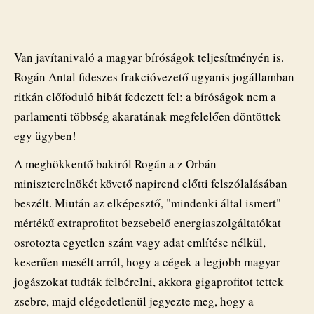
bíróságok
„érdekes
módon
(…)
Van javítanivaló a magyar bíróságok teljesítményén is.
nem
Rogán Antal fideszes frakcióvezető ugyanis jogállamban
a
ritkán előfoduló hibát fedezett fel: a bíróságok nem a
magyar
parlament
parlamenti többség akaratának megfelelően döntöttek
döntésének
egy ügyben!
megfelelően
döntöttek”
A meghökkentő bakiról Rogán a z Orbán
bejegyzéshez
miniszterelnökét követő napirend előtti felszólalásában
beszélt. Miután az elképesztő, "mindenki által ismert"
mértékű extraprofitot bezsebelő energiaszolgáltatókat
osrotozta egyetlen szám vagy adat említése nélkül,
keserűen mesélt arról, hogy a cégek a legjobb magyar
jogászokat tudták felbérelni, akkora gigaprofitot tettek
zsebre, majd elégedetlenül jegyezte meg, hogy a