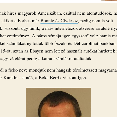
nak híres magyarok Amerikában, ezúttal nem atomtudósok, 
 akiket a Forbes már
Bonnie és Clyde-oz
, pedig nem is volt
k, viszont, úgy tűnik, a naiv internetezők átverése arrafelé ily
ket eredményez. A páros sémája igen egyszerű volt: hamis m
kel számlákat nyitottak több Észak- és Dél-carolinai bankban,
 15-öt, aztán az Ebayen nem létező használt autókat hirdettek
vagy vételárat pedig a kamu számlákra utaltatták.
ól a fickó neve mondjuk nem hangzik tőrölmetszett magyarna
r Kunkin – a nőé, a Boka Betrix viszont igen.