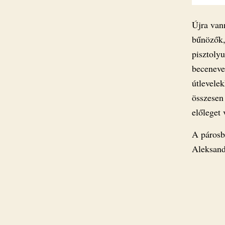
Újra van
bűnözők,
pisztolyu
beceneve
útlevelek
összesen
előleget 
A párosb
Aleksand