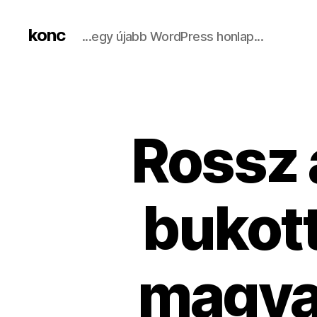
konc
...egy újabb WordPress honlap...
Rossz 
bukott
magyar