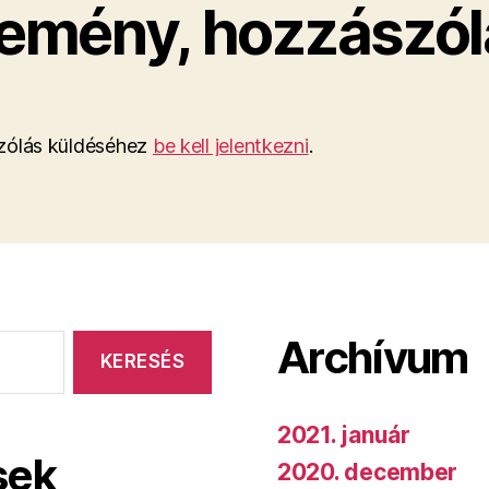
emény, hozzászól
ólás küldéséhez
be kell jelentkezni
.
Archívum
2021. január
sek
2020. december