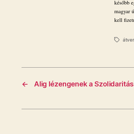
később e
magyar út
kell fize
átve
Címkék
←
Alig lézengenek a Szolidaritá