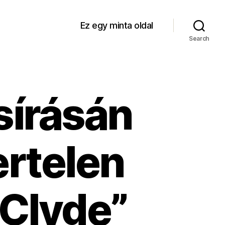
Ez egy minta oldal
Search
sírásán
ertelen
 Clyde”