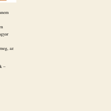
hanem
en
agyar
 meg, az
k –