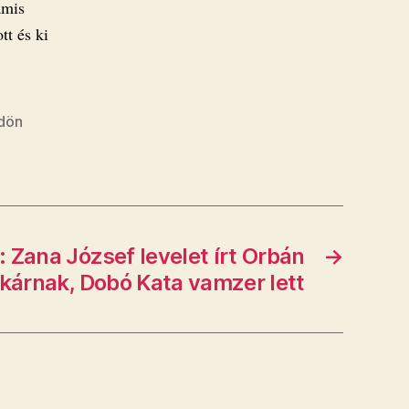
amis
tt és ki
ldön
 Zana József levelet írt Orbán
→
tkárnak, Dobó Kata vamzer lett