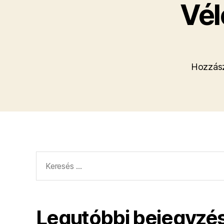
Vél
Hozzász
Keresés:
Legutóbbi bejegyzé