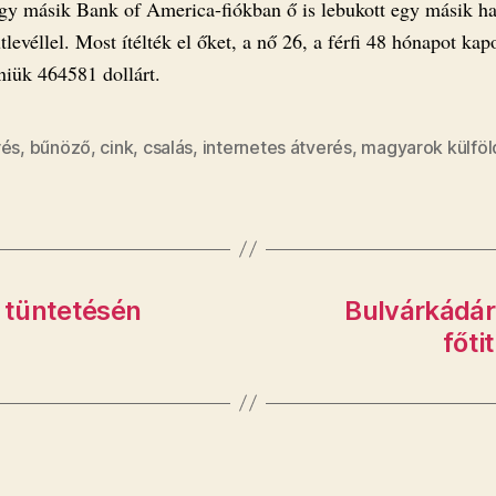
gy másik Bank of America-fiókban ő is lebukott egy másik h
levéllel. Most ítélték el őket, a nő 26, a férfi 48 hónapot kapo
tniük 464581 dollárt.
rés
,
bűnöző
,
cink
,
csalás
,
internetes átverés
,
magyarok külfö
s tüntetésén
Bulvárkádár:
főti