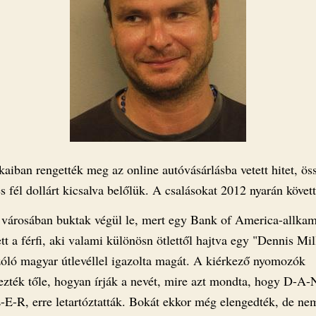
aiban rengették meg az online autóvásárlásba vetett hitet, ös
 fél dollárt kicsalva belőlük. A csalásokat 2012 nyarán követt
városában buktak végül le, mert egy Bank of America-allka
tt a férfi, aki valami különösn ötlettől hajtva egy "Dennis Mil
zóló magyar útlevéllel igazolta magát. A kiérkező nyomozók
zték tőle, hogyan írják a nevét, mire azt mondta, hogy D-A-
E-R, erre letartóztatták. Bokát ekkor még elengedték, de ne