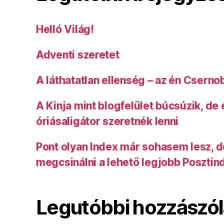
Helló Világ!
Adventi szeretet
A láthatatlan ellenség – az én Cserno
A Kinja mint blogfelület búcsúzik, de
óriásaligátor szeretnék lenni
Pont olyan Index már sohasem lesz, 
megcsinálni a lehető legjobb Posztin
Legutóbbi hozzászó