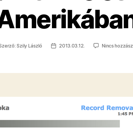
Amerikába
Szerző:
Szily László
2013.03.12.
Nincs hozzász
jegyzés
Bejegyzés
erzője
dátuma