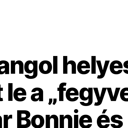
angol helye
 le a „fegyv
 Bonnie és