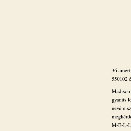
36 amerik
550102 és
Madison 
gyanús le
nevére s
megkérde
M-E-L-L-