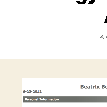
Be
sz