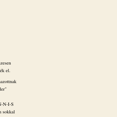
szesen
ék el.
mazottnak
ler"
N-N-I-S
m sokkal