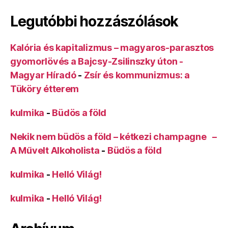
Legutóbbi hozzászólások
Kalória és kapitalizmus – magyaros-parasztos
gyomorlövés a Bajcsy-Zsilinszky úton -
Magyar Híradó
-
Zsír és kommunizmus: a
Tüköry étterem
kulmika
-
Büdös a föld
Nekik nem büdös a föld – kétkezi champagne –
A Művelt Alkoholista
-
Büdös a föld
kulmika
-
Helló Világ!
kulmika
-
Helló Világ!