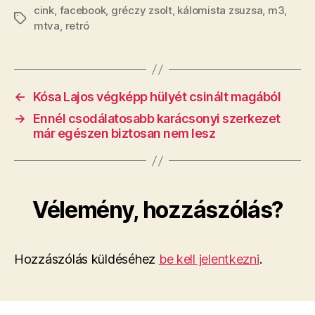
cink
,
facebook
,
gréczy zsolt
,
kálomista zsuzsa
,
m3
,
Címkék
mtva
,
retró
←
​Kósa Lajos végképp hülyét csinált magából
→
Ennél csodálatosabb karácsonyi szerkezet
már egészen biztosan nem lesz
Vélemény, hozzászólás?
Hozzászólás küldéséhez
be kell jelentkezni
.