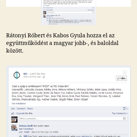
állami
retróadó
oldalán
bejegyzéshez
Rátonyi Róbert és Kabos Gyula hozza el az
együttműködést a magyar jobb-, és baloldal
között.