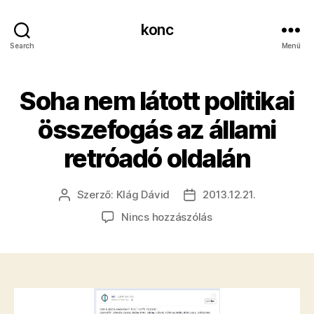
konc
Search
Menü
Soha nem látott politikai
összefogás az állami
retróadó oldalán
Szerző:
Klág Dávid
2013.12.21.
Bejegyzés
Bejegyzés
szerzője
dátuma
a(z)
Nincs hozzászólás
Soha
nem
látott
politikai
összefogás
az