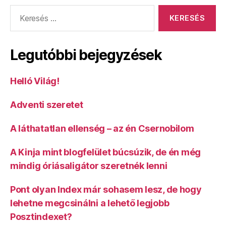
Keresés:
Legutóbbi bejegyzések
Helló Világ!
Adventi szeretet
A láthatatlan ellenség – az én Csernobilom
A Kinja mint blogfelület búcsúzik, de én még
mindig óriásaligátor szeretnék lenni
Pont olyan Index már sohasem lesz, de hogy
lehetne megcsinálni a lehető legjobb
Posztindexet?