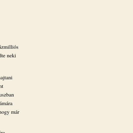
ázmilliós
dte neki
ajtani
nt
tuszban
zámára
, hogy már
ára