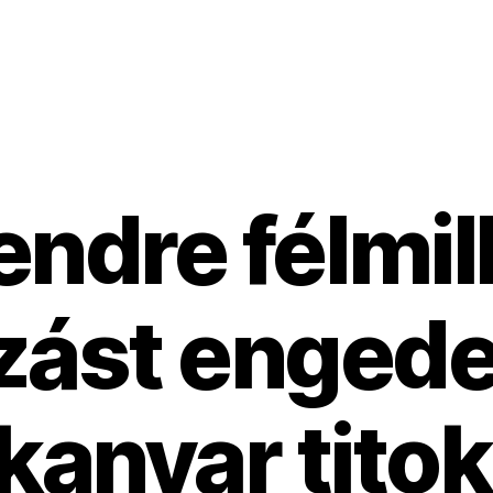
endre félmil
zást engedet
anyar tito