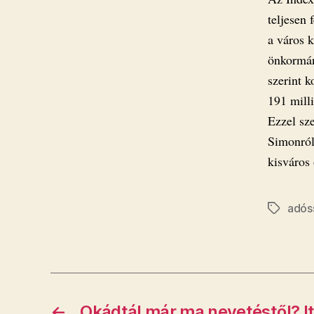
teljesen 
a város 
önkormán
szerint k
191 mill
Ezzel sz
Simonról,
kisváros 
adós
Címkék
←
Okádtál már ma nevetéstől? It