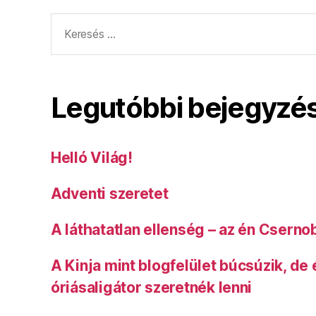
Keresés:
Legutóbbi bejegyzé
Helló Világ!
Adventi szeretet
A láthatatlan ellenség – az én Cserno
A Kinja mint blogfelület búcsúzik, de
óriásaligátor szeretnék lenni