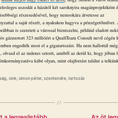
felesleges uszodát a házától két saroknyira magánprojektként ép
kisebbségi részesedésével, hogy nemsokára átvetesse az
yzattal a saját részét, a nyakukon hagyva a pénzégetőművet.
orábban is szeretett a várossal bizniszelni, például eladott nek
iós gázmotort 323 millióért a QualiTeam Consult nevű cégén k
emben engedték most el a gigatartozást. Ha nem hallottál még
 olvasd el az indexes sztorit, amiből az derül ki, hogy jóban 
önkormányzatáva kábé olyan, mint olajforrást találni a telkün
ság
,
cink
,
simon péter
,
szentendre
,
tartozás
t a legrealistább
Az öt le