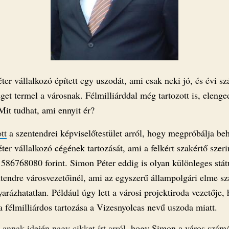
er vállalkozó épített egy uszodát, ami csak neki jó, és évi sz
get termel a városnak. Félmilliárddal még tartozott is, elenge
Mit tudhat, ami ennyit ér?
tt
a szentendrei képviselőtestület arról, hogy megpróbálja beh
er vállalkozó cégének tartozását, ami a felkért szakértő szeri
 586768080 forint. Simon Péter eddig is olyan különleges stá
ntendre városvezetőinél, ami az egyszerű állampolgári elme s
rázhatatlan. Például
úgy lett a városi projektiroda vezetője
 félmilliárdos tartozása a Vizesnyolcas nevű uszoda miatt.
x
annak idején nagy cikket írt arról
, hogy Simon a város szám