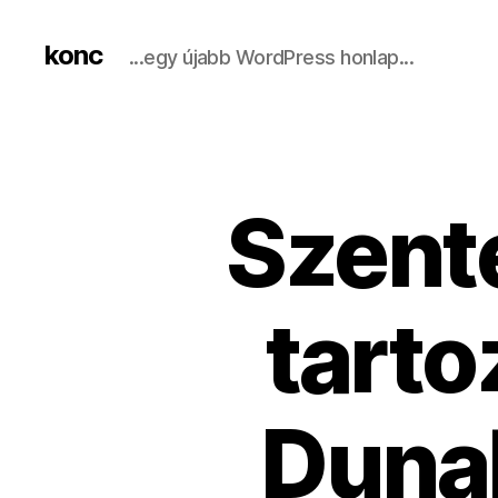
konc
...egy újabb WordPress honlap...
​Szent
tarto
Dunak