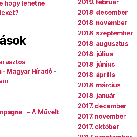
2019. február
de hogy lehetne
2018. december
dexet?
2018. november
2018. szeptember
lások
2018. augusztus
2018. július
arasztos
2018. június
n - Magyar Híradó
-
2018. április
rem
2018. március
2018. január
2017. december
ampagne – A Művelt
2017. november
2017. október