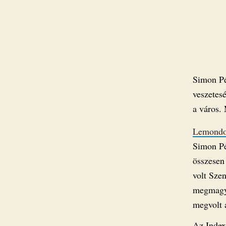
Simon Pét
veszetesé
a város. 
Lemondo
Simon Pét
összesen
volt Sze
megmagya
megvolt a
Az Inde