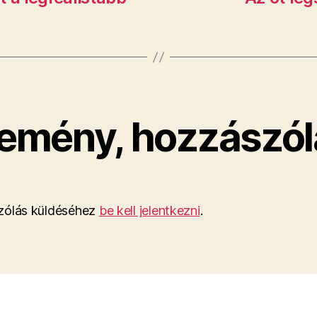
emény, hozzászól
ólás küldéséhez
be kell jelentkezni
.