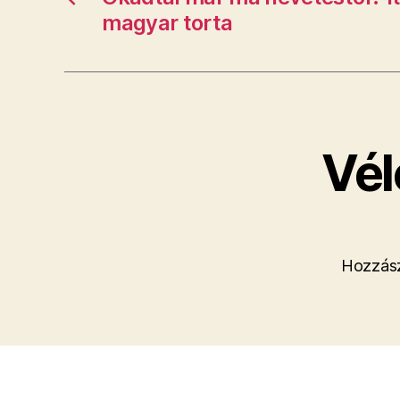
magyar torta
Vél
Hozzász