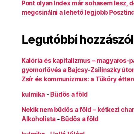
Pont olyan Index már sohasem lesz, 
megcsinálni a lehető legjobb Posztin
Legutóbbi hozzászó
Kalória és kapitalizmus – magyaros-p
gyomorlövés a Bajcsy-Zsilinszky úto
Zsír és kommunizmus: a Tüköry étte
kulmika
-
Büdös a föld
Nekik nem büdös a föld – kétkezi ch
Alkoholista
-
Büdös a föld