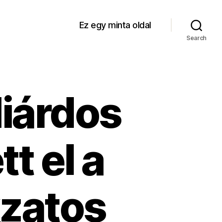
Ez egy minta oldal
Search
liárdos
t el a
kzatos