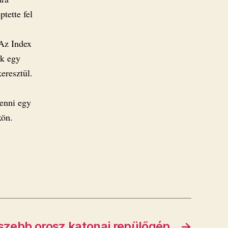
tette fel
 Az Index
ik egy
eresztül.
lenni egy
kön.
gszebb orosz katonai repülőgép
→