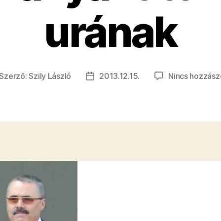
urának
Szerző:
Szily László
2013.12.15.
Nincs hozzász
jegyzés
Bejegyzés
erzője
dátuma