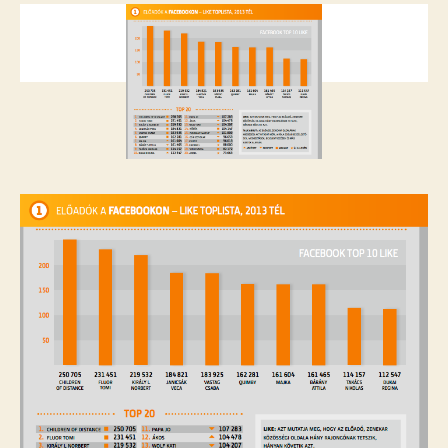
zenekara?
bejegyzéshez