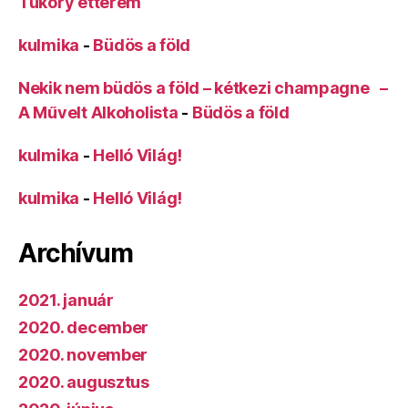
Tüköry étterem
kulmika
-
Büdös a föld
Nekik nem büdös a föld – kétkezi champagne –
A Művelt Alkoholista
-
Büdös a föld
kulmika
-
Helló Világ!
kulmika
-
Helló Világ!
Archívum
2021. január
2020. december
2020. november
2020. augusztus