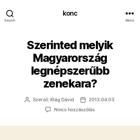
konc
Search
Menü
Szerinted melyik
Magyarország
legnépszerűbb
zenekara?
Szerző:
Klág Dávid
2013.04.03.
Bejegyzés
Bejegyzés
szerzője
dátuma
a(z)
Nincs hozzászólás
Szerinted
melyik
Magyarország
legnépszerűbb