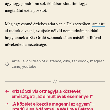
úgyhogy gondolom sok felháborodott tini fogja
megtalálni ezt a posztot.
Még egy csomó érdekes adat van a Dalszerzőben,
amit itt
el tudtok olvasni,
az újság nélkül nem tudnám például,
hogy ennek a Kis Grofó számnak télen másfél millióval
növekedett a nézettsége.
artisjus
,
children of distance
,
cink
,
facebook
,
magyar
Címkék
zene
,
youtube
←
Krizsó Szilvia otthagyja a köztévét,
emésztgeti „az elmúlt évek eseményeit”
→
„A közélet elkezdte megenni az agyam” –
interjú Kiss Ádámmal, a We Love Balaton