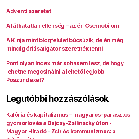
Adventi szeretet
A láthatatlan ellenség – az én Csernobilom
A Kinja mint blogfelület búcsúzik, de én még
mindig óriásaligátor szeretnék lenni
Pont olyan Index már sohasem lesz, de hogy
lehetne megcsinálni a lehető legjobb
Posztindexet?
Legutóbbi hozzászólások
Kalória és kapitalizmus – magyaros-parasztos
gyomorlövés a Bajcsy-Zsilinszky úton -
Magyar Híradó
-
Zsír és kommunizmus: a