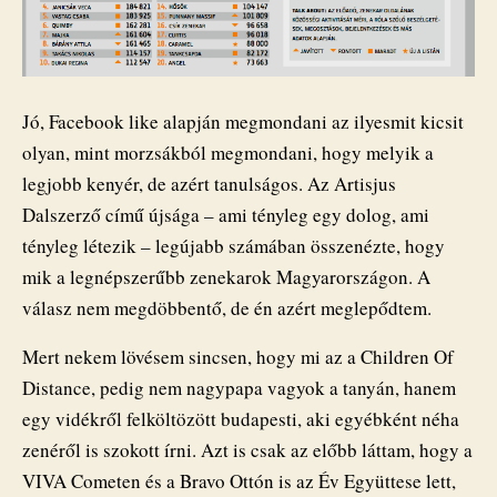
Jó, Facebook like alapján megmondani az ilyesmit kicsit
olyan, mint morzsákból megmondani, hogy melyik a
legjobb kenyér, de azért tanulságos. Az Artisjus
Dalszerző című újsága – ami tényleg egy dolog, ami
tényleg létezik – legújabb számában összenézte, hogy
mik a legnépszerűbb zenekarok Magyarországon. A
válasz nem megdöbbentő, de én azért meglepődtem.
Mert nekem lövésem sincsen, hogy mi az a Children Of
Distance, pedig nem nagypapa vagyok a tanyán, hanem
egy vidékről felköltözött budapesti, aki egyébként néha
zenéről is szokott írni. Azt is csak az előbb láttam, hogy a
VIVA Cometen és a Bravo Ottón is az Év Együttese lett,