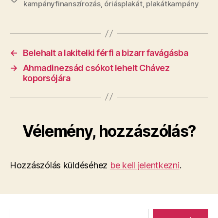
kampányfinanszírozás
,
óriásplakát
,
plakátkampány
←
Belehalt a lakitelki férfi a bizarr favágásba
→
Ahmadinezsád csókot lehelt Chávez
koporsójára
Vélemény, hozzászólás?
Hozzászólás küldéséhez
be kell jelentkezni
.
Keresés: