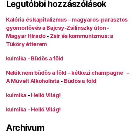
Legutóbbi hozzászólások
Kalória és kapitalizmus – magyaros-parasztos
gyomorlövés a Bajcsy-Zsilinszky úton -
Magyar Híradó
-
Zsír és kommunizmus: a
Tüköry étterem
kulmika
-
Büdös a föld
Nekik nem büdös a föld – kétkezi champagne –
A Művelt Alkoholista
-
Büdös a föld
kulmika
-
Helló Világ!
kulmika
-
Helló Világ!
Archívum