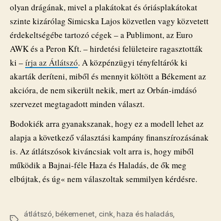
olyan drágának, mivel a plakátokat és óriásplakátokat
szinte kizárólag Simicska Lajos közvetlen vagy közvetett
érdekeltségébe tartozó cégek – a Publimont, az Euro
AWK és a Peron Kft. – hirdetési felületeire ragasztották
ki –
írja az Átlátszó
. A közpénzügyi tényfeltárók ki
akarták deríteni, miből és mennyit költött a Békement az
akcióra, de nem sikerült nekik, mert az Orbán-imdásó
szervezet megtagadott minden választ.
Bodokiék arra gyanakszanak, hogy ez a modell lehet az
alapja a következő választási kampány finanszírozásának
is. Az átlátszósok kiváncsiak volt arra is, hogy miből
működik a Bajnai-féle Haza és Haladás, de ők meg
elbújtak, és úg« nem válaszoltak semmilyen kérdésre.
átlátszó
,
békemenet
,
cink
,
haza és haladás
,
Címkék