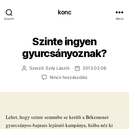
konc
Search
Menü
Szinte ingyen
gyurcsányoznak?
Szerző:
Szily László
2013.03.08.
Bejegyzés
Bejegyzés
szerzője
dátuma
a(z)
Nincs hozzászólás
Szinte
ingyen
gyurcsányoznak?
bejegyzéshez
Lehet, hogy szinte semmibe se került a Békemenet
gyurcsányos-bajnais lejárató kampánya, hiába néz ki