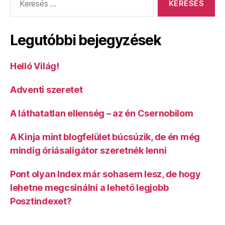
Legutóbbi bejegyzések
Helló Világ!
Adventi szeretet
A láthatatlan ellenség – az én Csernobilom
A Kinja mint blogfelület búcsúzik, de én még
mindig óriásaligátor szeretnék lenni
Pont olyan Index már sohasem lesz, de hogy
lehetne megcsinálni a lehető legjobb
Posztindexet?