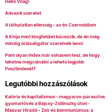
Helló Világ!
Adventi szeretet
A láthatatlan ellenség – az én Csernobilom
A Kinja mint blogfelület búcsúzik, de én még
mindig óriásaligátor szeretnék lenni
Pont olyan Index már sohasem lesz, de hogy
lehetne megcsinálni a lehető legjobb
Posztindexet?
Legutóbbi hozzászólások
Kalória és kapitalizmus – magyaros-parasztos
gyomorlövés a Bajcsy-Zsilinszky úton -
Magyar Híradó
-
Zsír és kommunizmus: a