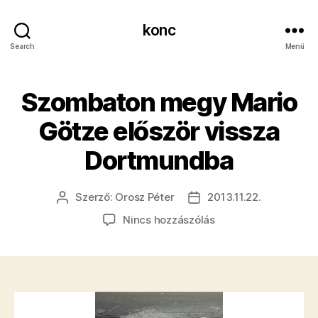
konc
Search
Menü
Szombaton megy Mario
Götze először vissza
Dortmundba
Szerző:
Orosz Péter
2013.11.22.
Bejegyzés
Bejegyzés
szerzője
dátuma
a(z)
Nincs hozzászólás
Szombaton
megy
Mario
Götze
először
vissza