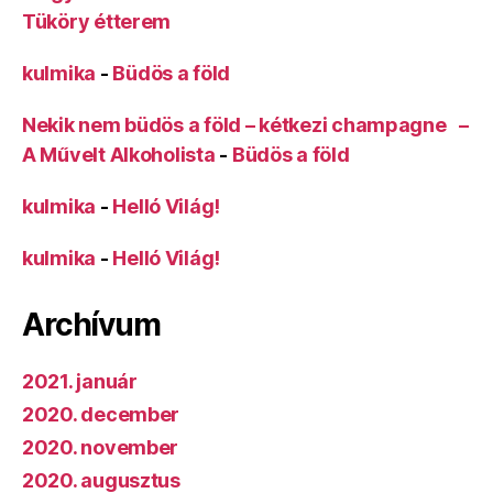
Tüköry étterem
kulmika
-
Büdös a föld
Nekik nem büdös a föld – kétkezi champagne –
A Művelt Alkoholista
-
Büdös a föld
kulmika
-
Helló Világ!
kulmika
-
Helló Világ!
Archívum
2021. január
2020. december
2020. november
2020. augusztus