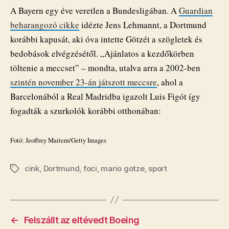
A Bayern egy éve veretlen a Bundesligában. A
Guardian
beharangozó cikke
idézte Jens Lehmannt, a Dortmund
korábbi kapusát, aki óva intette Götzét a szögletek és
bedobások elvégzésétől. „Ajánlatos a kezdőkörben
töltenie a meccset” – mondta, utalva arra a 2002-ben
szintén november 23-án játszott meccsre
, ahol a
Barcelonából a Real Madridba igazolt Luis Figót így
fogadták a szurkolók korábbi otthonában:
Fotó: Jeoffrey Maitem/Getty Images
cink
,
Dortmund
,
foci
,
mario gotze
,
sport
Címkék
←
Felszállt az eltévedt Boeing