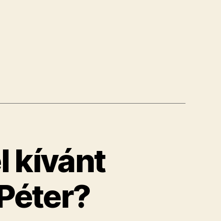
l!”
l kívánt
 Péter?