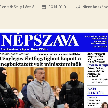
Szerző:
Szily László
2014.01.01.
Nincs hozzász
jegyzés
Bejegyzés
erzője
dátuma