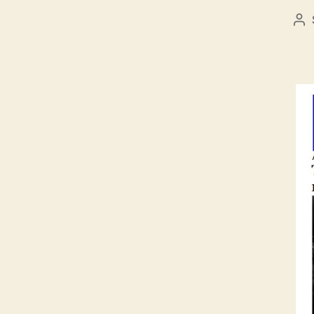
Be
sz