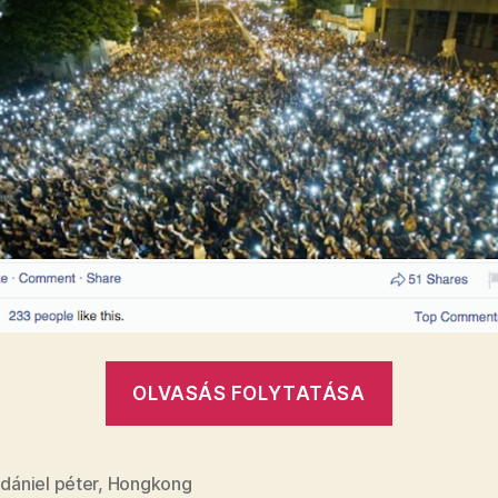
„Dániel
OLVASÁS FOLYTATÁSA
Péter
szerint
Hongkon
,
dániel péter
,
Hongkong