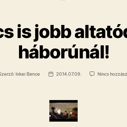
viccessé
teszi”
s is jobb altató
háborúnál!
Szerző:
Inkei Bence
2014.07.09.
Nincs hozzász
jegyzés
Bejegyzés
erzője
dátuma