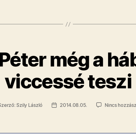
itt
van
Budapest
 Péter még a há
viccessé teszi
Szerző:
Szily László
2014.08.05.
Nincs hozzász
jegyzés
Bejegyzés
rzője
dátuma