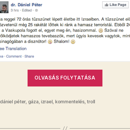
„​
OLVASÁS FOLYTATÁSA
Dániel
Péter
még
,
dániel péter
,
gáza
,
izrael
,
kommentelés
,
troll
a
háborút
is