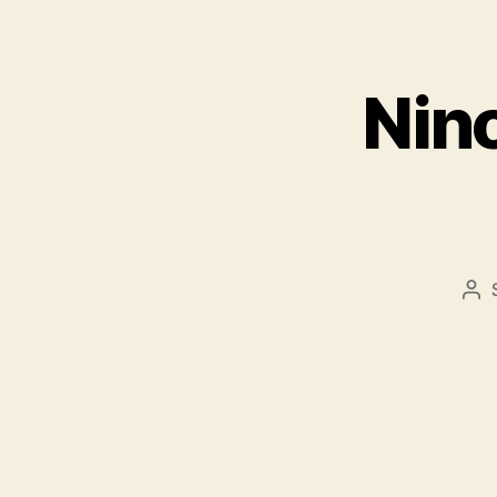
Ninc
Be
sz