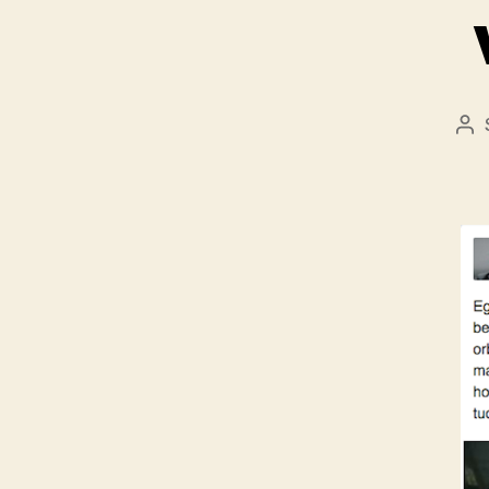
Be
sz