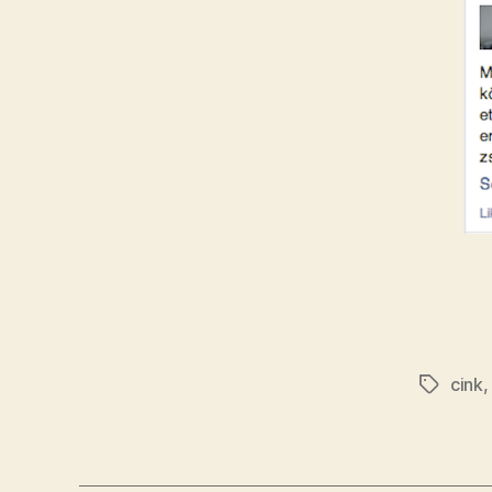
cink
Címkék