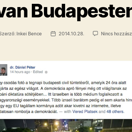
van Budapeste
Szerző:
Inkei Bence
2014.10.28.
Nincs hozzász
jegyzés
Bejegyzés
erzője
dátuma