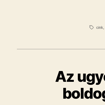
cink
Címkék
​Az ugy
boldog