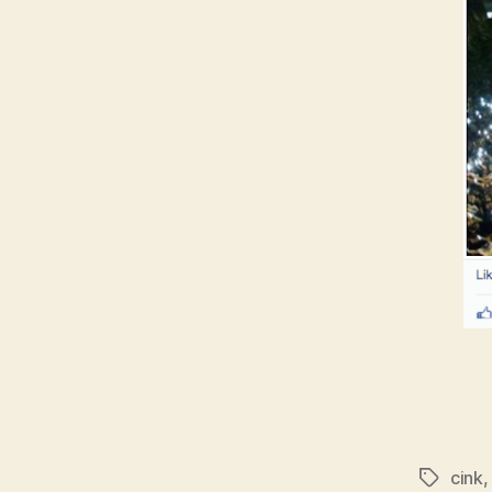
cink
Címkék