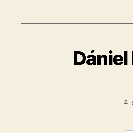
​Dániel
Be
sze