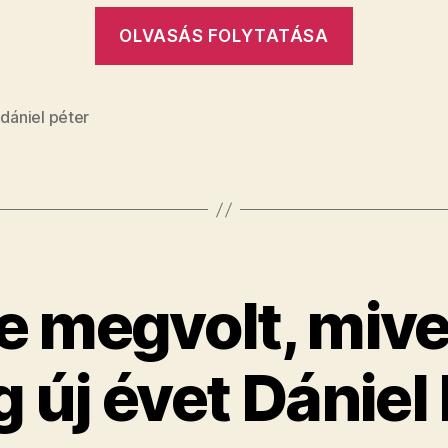
„Nincs
OLVASÁS FOLYTATÁSA
is
jobb
altatódal
,
dániel péter
a
háborúná
e megvolt, mive
 új évet Dániel