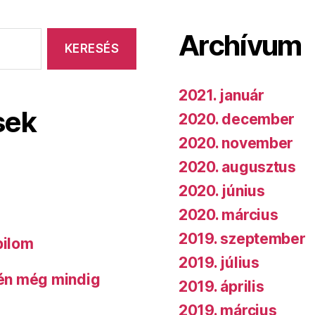
két
Bandát”
Archívum
2021. január
sek
2020. december
2020. november
2020. augusztus
2020. június
2020. március
2019. szeptember
bilom
2019. július
 én még mindig
2019. április
2019. március