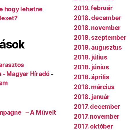
2019. február
de hogy lehetne
2018. december
dexet?
2018. november
2018. szeptember
lások
2018. augusztus
2018. július
arasztos
2018. június
n - Magyar Híradó
-
2018. április
rem
2018. március
2018. január
2017. december
ampagne – A Művelt
2017. november
2017. október