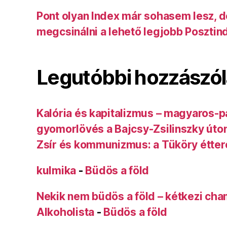
Pont olyan Index már sohasem lesz, 
megcsinálni a lehető legjobb Posztin
Legutóbbi hozzászó
Kalória és kapitalizmus – magyaros-p
gyomorlövés a Bajcsy-Zsilinszky úto
Zsír és kommunizmus: a Tüköry étte
kulmika
-
Büdös a föld
Nekik nem büdös a föld – kétkezi ch
Alkoholista
-
Büdös a föld