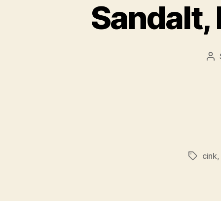
Sandalt, 
Be
sz
cink
Címkék