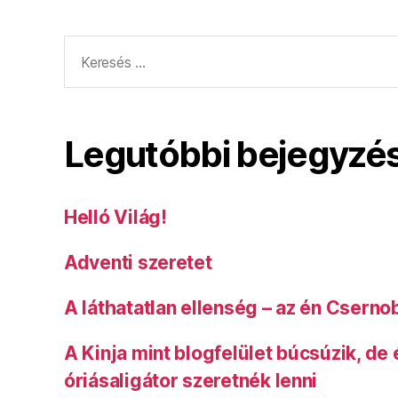
Keresés:
Legutóbbi bejegyzé
Helló Világ!
Adventi szeretet
A láthatatlan ellenség – az én Cserno
A Kinja mint blogfelület búcsúzik, de
óriásaligátor szeretnék lenni