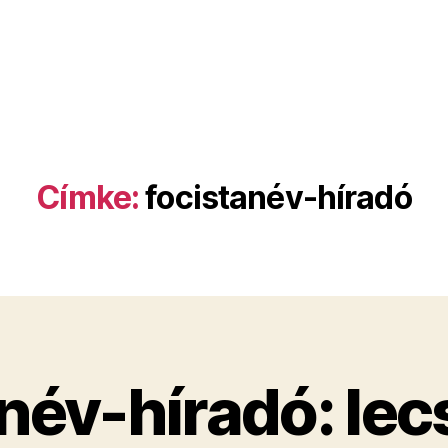
Címke:
focistanév-híradó
név-híradó: lec