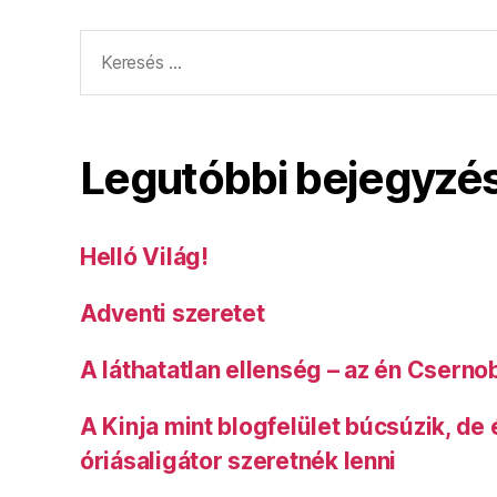
Keresés:
Legutóbbi bejegyzé
Helló Világ!
Adventi szeretet
A láthatatlan ellenség – az én Cserno
A Kinja mint blogfelület búcsúzik, de
óriásaligátor szeretnék lenni