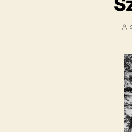
S
Be
sze