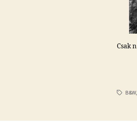
Csak n
B&W
Címkék