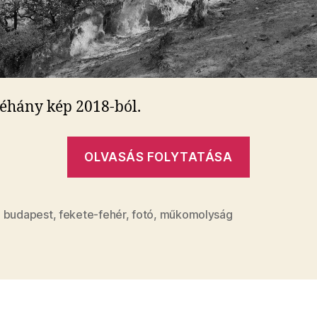
éhány kép 2018-ból.
„Színek
OLVASÁS FOLYTATÁSA
még
vannak”
,
budapest
,
fekete-fehér
,
fotó
,
műkomolyság