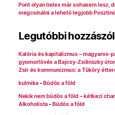
Pont olyan Index már sohasem lesz, 
megcsinálni a lehető legjobb Posztin
Legutóbbi hozzászó
Kalória és kapitalizmus – magyaros-p
gyomorlövés a Bajcsy-Zsilinszky úto
Zsír és kommunizmus: a Tüköry étte
kulmika
-
Büdös a föld
Nekik nem büdös a föld – kétkezi ch
Alkoholista
-
Büdös a föld