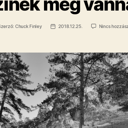
zínek még vann
Szerző:
Chuck Finley
2018.12.25.
Nincs hozzás
jegyzés
Bejegyzés
rzője
dátuma