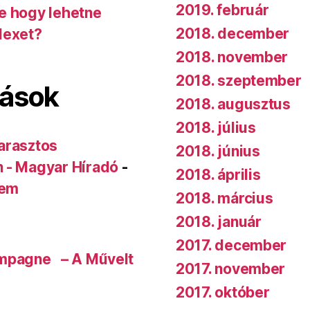
2019. február
de hogy lehetne
2018. december
dexet?
2018. november
2018. szeptember
lások
2018. augusztus
2018. július
arasztos
2018. június
n - Magyar Híradó
-
2018. április
rem
2018. március
2018. január
2017. december
ampagne – A Művelt
2017. november
2017. október