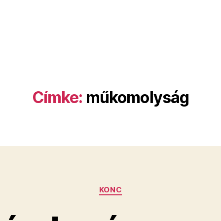
Címke:
műkomolyság
Kategóriák
KONC