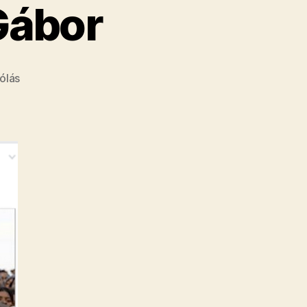
Gábor
a(z)
ólás
Primitív
kannibálokról
posztolt
újságcikket
Széles
Gábor
bejegyzéshez