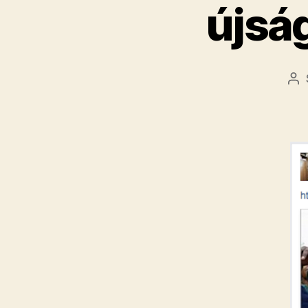
újsá
Be
sz