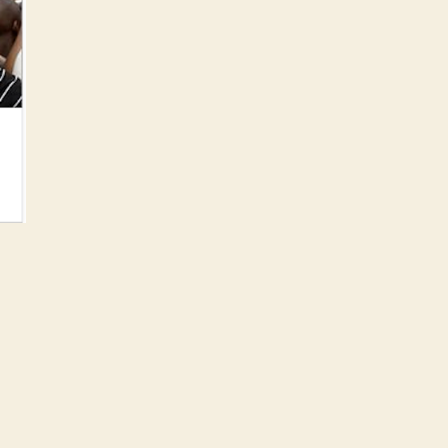
okról
et