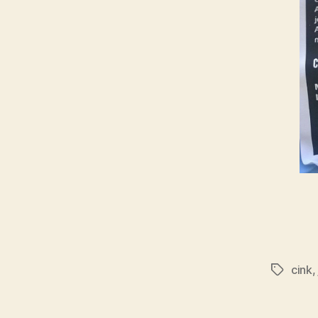
cink
Címkék