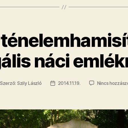
a
lájtosított
náci
emléktúr
örténelemhamisít
egális náci emlé
Szerző:
Szily László
2014.11.19.
Nincs hozzász
jegyzés
Bejegyzés
erzője
dátuma