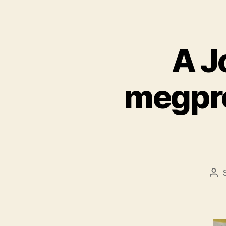
A J
megprób
Be
sze