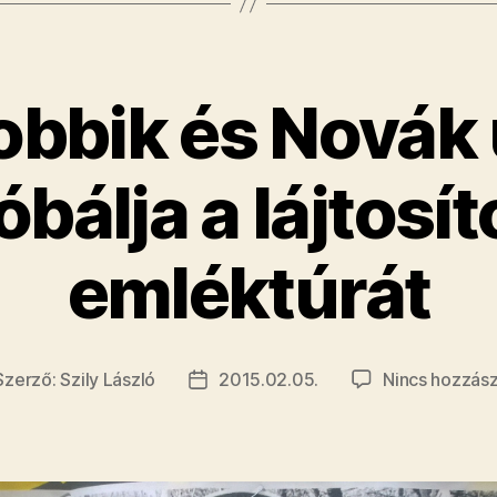
obbik és Novák 
álja a lájtosít
emléktúrát
Szerző:
Szily László
2015.02.05.
Nincs hozzász
jegyzés
Bejegyzés
rzője
dátuma