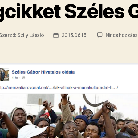
gcikket Széles 
Szerző:
Szily László
2015.06.15.
Nincs hozzász
jegyzés
Bejegyzés
erzője
dátuma