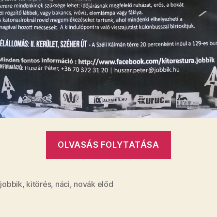
„A
OLVASÁS FOLYTATÁSA
Jobbik
és
Novák
,
jobbik
,
kitörés
,
náci
,
novák előd
újra
megpróbá