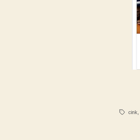
cink
Címkék