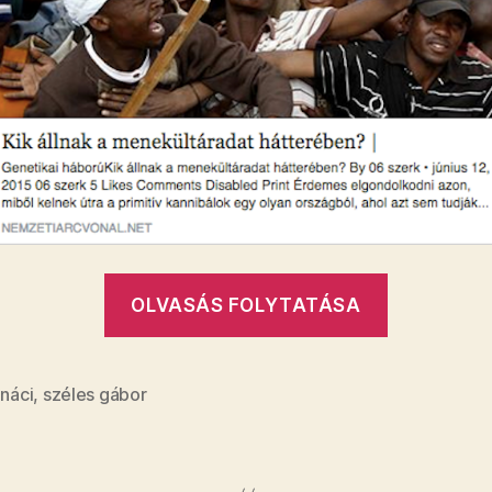
„Primitív
OLVASÁS FOLYTATÁSA
kannibál
posztolt
újságcikk
,
náci
,
széles gábor
Széles
Gábor”