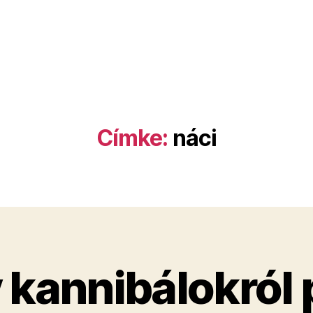
Címke:
náci
v kannibálokról 