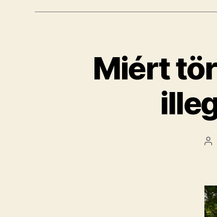
​Miért t
ill
Be
sz