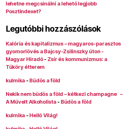
lehetne megcsinálni a lehető legjobb
Posztindexet?
Legutóbbi hozzászólások
Kalória és kapitalizmus – magyaros-parasztos
gyomorlövés a Bajcsy-Zsilinszky úton -
Magyar Híradó
-
Zsír és kommunizmus: a
Tüköry étterem
kulmika
-
Büdös a föld
Nekik nem büdös a föld – kétkezi champagne –
A Művelt Alkoholista
-
Büdös a föld
kulmika
-
Helló Világ!
kulmika
-
Helló Világ!