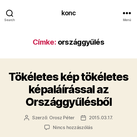
konc
Search
Menü
Címke:
országgyűlés
Tökéletes kép tökéletes
képaláírással az
Országgyűlésből
Szerző:
Orosz Péter
2015.03.17.
Bejegyzés
Bejegyzés
szerzője
dátuma
a(z)
Nincs hozzászólás
Tökéletes