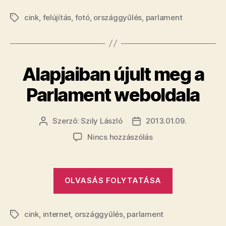
ki
cink
,
felújítás
,
fotó
,
országgyűlés
,
parlament
éppen
Címkék
most
a
parlamentet
Alapjaiban újult meg a
Parlament weboldala
Szerző:
Szily László
2013.01.09.
Bejegyzés
Bejegyzés
szerzője
dátuma
a(z)
Nincs hozzászólás
Alapjaiban
újult
meg
„Alapjaiban
OLVASÁS FOLYTATÁSA
a
újult
Parlament
meg
weboldala
cink
,
internet
,
országgyűlés
,
parlament
bejegyzéshez
a
Címkék