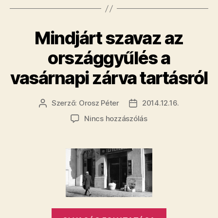
Mindjárt szavaz az
országgyűlés a
vasárnapi zárva tartásról
Szerző:
Orosz Péter
2014.12.16.
Bejegyzés
Bejegyzés
szerzője
dátuma
a(z)
Nincs hozzászólás
Mindjárt
szavaz
az
országgyűlés
a
vasárnapi
zárva
tartásról
„Mindjárt
bejegyzéshez