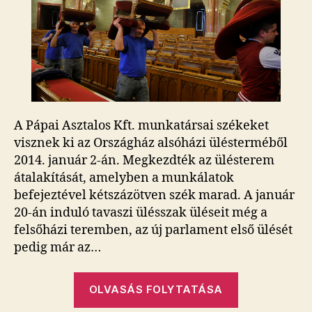
a
parlamentet
bejegyzéshez
A Pápai Asztalos Kft. munkatársai székeket
visznek ki az Országház alsóházi ülésterméből
2014. január 2-án. Megkezdték az ülésterem
átalakítását, amelyben a munkálatok
befejeztével kétszázötven szék marad. A január
20-án induló tavaszi ülésszak üléseit még a
felsőházi teremben, az új parlament első ülését
pedig már az…
„Így
OLVASÁS FOLYTATÁSA
rámolják