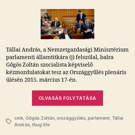
kép
tökéletes
képaláírással
az
Országgyűlésből
bejegyzéshez
Tállai András, a Nemzetgazdasági Minisztérium
parlamenti államtitkára (j) felszólal, balra
Gőgös Zoltán szocialista képviselő
kézmozdulatokat tesz az Országgyűlés plenáris
ülésén 2015. március 17-én.
„Tökéletes
OLVASÁS FOLYTATÁSA
kép
tökéletes
cink
,
Gőgös Zoltán
,
országgyűlés
,
parlament
képaláírássa
,
Tállai
Címkék
András
,
thug life
az
Országgyűlé