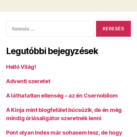
Parlament
weboldala”
Keresés:
Legutóbbi bejegyzések
Helló Világ!
Adventi szeretet
A láthatatlan ellenség – az én Csernobilom
A Kinja mint blogfelület búcsúzik, de én még
mindig óriásaligátor szeretnék lenni
Pont olyan Index már sohasem lesz, de hogy