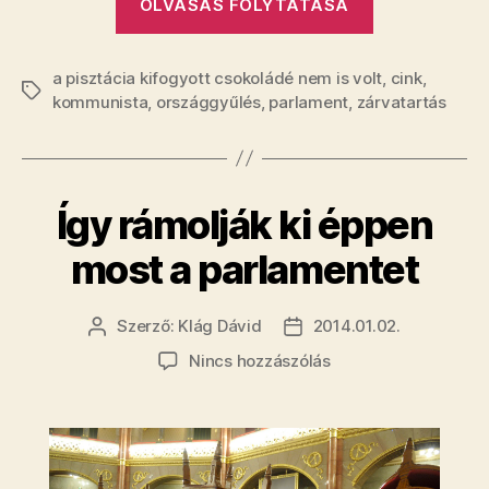
OLVASÁS FOLYTATÁSA
szavaz
az
a pisztácia kifogyott csokoládé nem is volt
országgyűlé
,
cink
,
Címkék
kommunista
,
országgyűlés
,
parlament
,
zárvatartás
a
vasárnapi
zárva
tartásról”
Így rámolják ki éppen
most a parlamentet
Szerző:
Klág Dávid
2014.01.02.
Bejegyzés
Bejegyzés
szerzője
dátuma
a(z)
Nincs hozzászólás
Így
rámolják
ki
éppen
most