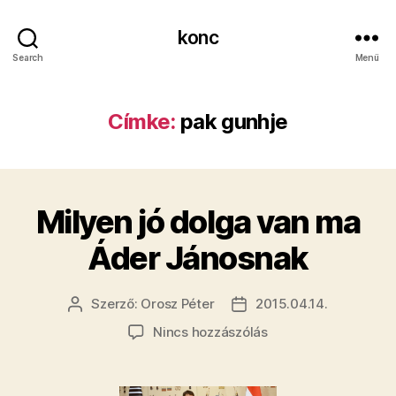
konc
Search
Menü
Címke:
pak gunhje
Milyen jó dolga van ma
Áder Jánosnak
Szerző:
Orosz Péter
2015.04.14.
Bejegyzés
Bejegyzés
szerzője
dátuma
a(z)
Nincs hozzászólás
Milyen
jó
dolga