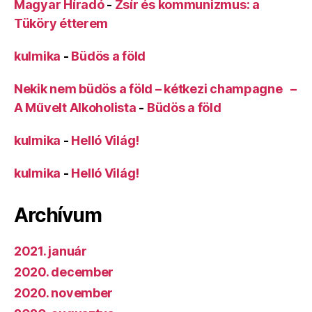
Magyar Híradó
-
Zsír és kommunizmus: a
Tüköry étterem
kulmika
-
Büdös a föld
Nekik nem büdös a föld – kétkezi champagne –
A Művelt Alkoholista
-
Büdös a föld
kulmika
-
Helló Világ!
kulmika
-
Helló Világ!
Archívum
2021. január
2020. december
2020. november