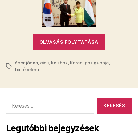
van
ma
Áder
Jánosnak
bejegyzéshez
„Milyen
OLVASÁS FOLYTATÁSA
jó
dolga
áder jános
,
cink
,
kék ház
,
Korea
,
pak gunhje
van
,
Címkék
történelem
ma
Áder
Jánosnak”
Keresés:
Legutóbbi bejegyzések