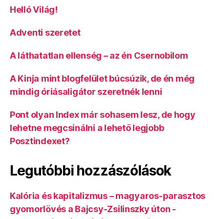
Helló Világ!
Adventi szeretet
A láthatatlan ellenség – az én Csernobilom
A Kinja mint blogfelület búcsúzik, de én még
mindig óriásaligátor szeretnék lenni
Pont olyan Index már sohasem lesz, de hogy
lehetne megcsinálni a lehető legjobb
Posztindexet?
Legutóbbi hozzászólások
Kalória és kapitalizmus – magyaros-parasztos
gyomorlövés a Bajcsy-Zsilinszky úton -