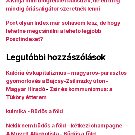
A Kinja mint blogfelület búcsúzik, de én még
mindig óriásaligátor szeretnék lenni
Pont olyan Index már sohasem lesz, de hogy
lehetne megcsinálni a lehető legjobb
Posztindexet?
Legutóbbi hozzászólások
Kalória és kapitalizmus – magyaros-parasztos
gyomorlövés a Bajcsy-Zsilinszky úton -
Magyar Híradó
-
Zsír és kommunizmus: a
Tüköry étterem
kulmika
-
Büdös a föld
Nekik nem büdös a föld – kétkezi champagne –
A Művelt Alkoholista
-
Büdös a föld