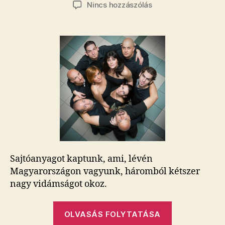
szerzője
dátuma
a(z)
Nincs hozzászólás
Sajtóanyagpokol:
Sokszoros,
bonyolult
penetráció
a
Pink
Floyd
zenéjére
bejegyzéshez
Sajtóanyagot kaptunk, ami, lévén
Magyarországon vagyunk, háromból kétszer
nagy vidámságot okoz.
„Sajtóanyag
OLVASÁS FOLYTATÁSA
Sokszoros,