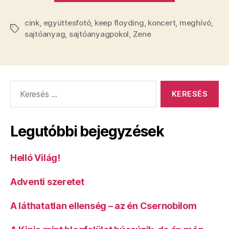
bonyolult
cink
,
együttesfotó
,
keep floyding
,
koncert
penetráció
,
meghívó
,
Címkék
sajtóanyag
,
sajtóanyagpokol
,
Zene
a
Pink
Floyd
zenéjére”
Keresés:
Legutóbbi bejegyzések
Helló Világ!
Adventi szeretet
A láthatatlan ellenség – az én Csernobilom