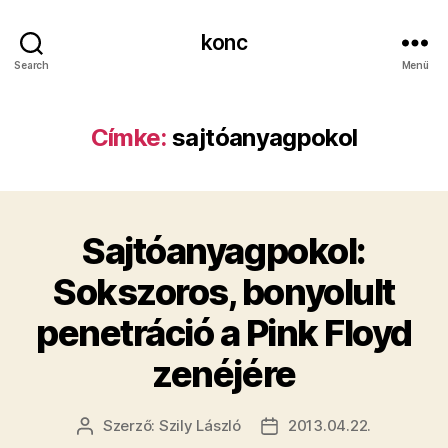
konc
Search
Menü
Címke:
sajtóanyagpokol
Sajtóanyagpokol:
Sokszoros, bonyolult
penetráció a Pink Floyd
zenéjére
Szerző:
Szily László
2013.04.22.
Bejegyzés
Bejegyzés