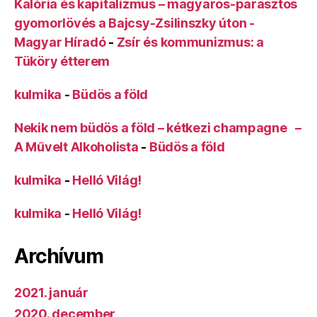
Kalória és kapitalizmus – magyaros-parasztos
gyomorlövés a Bajcsy-Zsilinszky úton -
Magyar Híradó
-
Zsír és kommunizmus: a
Tüköry étterem
kulmika
-
Büdös a föld
Nekik nem büdös a föld – kétkezi champagne –
A Művelt Alkoholista
-
Büdös a föld
kulmika
-
Helló Világ!
kulmika
-
Helló Világ!
Archívum
2021. január
2020. december