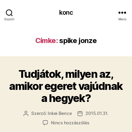
konc
Search
Menü
Címke:
spike jonze
Tudjátok, milyen az,
amikor egeret vajúdnak
a hegyek?
Szerző:
Inkei Bence
2015.01.31.
Bejegyzés
Bejegyzés
szerzője
dátuma
a(z)
Nincs hozzászólás
Tudjátok,