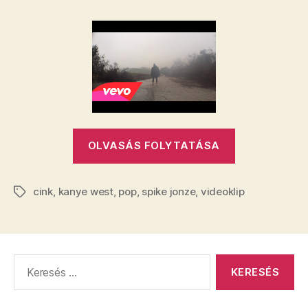
milyen
az,
amikor
egeret
vajúdnak
a
hegyek?
bejegyzéshez
„Tudjátok,
OLVASÁS FOLYTATÁSA
milyen
az,
cink
,
kanye west
,
pop
,
spike jonze
,
videoklip
amikor
Címkék
egeret
vajúdnak
a
Keresés:
hegyek?”