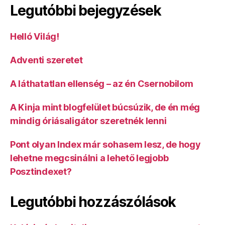
Legutóbbi bejegyzések
Helló Világ!
Adventi szeretet
A láthatatlan ellenség – az én Csernobilom
A Kinja mint blogfelület búcsúzik, de én még
mindig óriásaligátor szeretnék lenni
Pont olyan Index már sohasem lesz, de hogy
lehetne megcsinálni a lehető legjobb
Posztindexet?
Legutóbbi hozzászólások