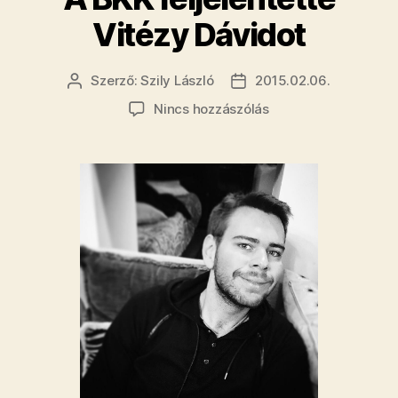
Tarlós
Vitézy Dávidot
Istvánt”
Szerző:
Szily László
2015.02.06.
Bejegyzés
Bejegyzés
szerzője
dátuma
a(z)
Nincs hozzászólás
A
BKK
feljelentette
Vitézy
Dávidot
bejegyzéshez