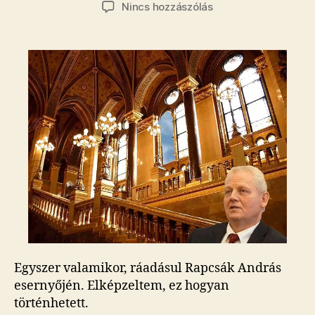
szerzője
dátuma
a(z)
Nincs hozzászólás
Lázár
János
berepült
a
parlamentbe,
mint
a
csudálatos
Mary
Poppins
bejegyzéshez
Egyszer valamikor, ráadásul Rapcsák András
esernyőjén. Elképzeltem, ez hogyan
történhetett.