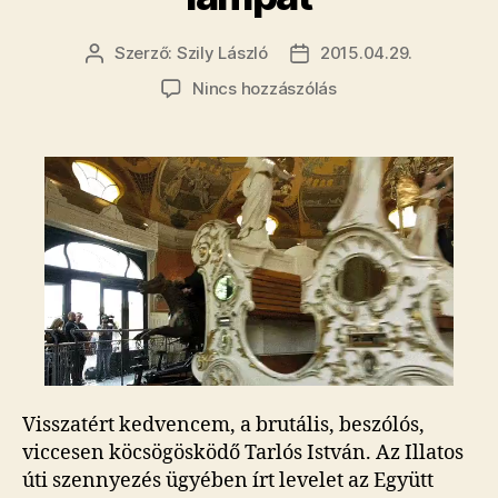
Szerző:
Szily László
2015.04.29.
Bejegyzés
Bejegyzés
szerzője
dátuma
a(z)
Nincs hozzászólás
Tarlós
leoltotta
Szigetvárit,
mint
a
lámpát
bejegyzéshez
Visszatért kedvencem, a brutális, beszólós,
viccesen köcsögösködő Tarlós István. Az Illatos
úti szennyezés ügyében írt levelet az Együtt