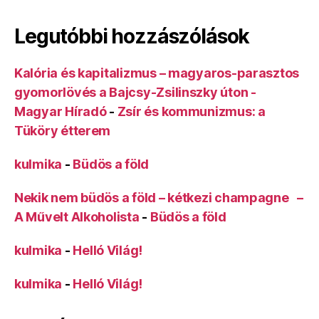
Legutóbbi hozzászólások
Kalória és kapitalizmus – magyaros-parasztos
gyomorlövés a Bajcsy-Zsilinszky úton -
Magyar Híradó
-
Zsír és kommunizmus: a
Tüköry étterem
kulmika
-
Büdös a föld
Nekik nem büdös a föld – kétkezi champagne –
A Művelt Alkoholista
-
Büdös a föld
kulmika
-
Helló Világ!
kulmika
-
Helló Világ!