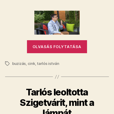
Ez
az
egész
jelenség
számomra
nem
természetes
és
„Ez
visszataszító
OLVASÁS FOLYTATÁSA
az
bejegyzéshez
egész
buzizás
,
cink
,
tarlós istván
jelenség
Címkék
számomra
nem
természetes
Tarlós leoltotta
és
visszataszító
Szigetvárit, mint a
lámpát