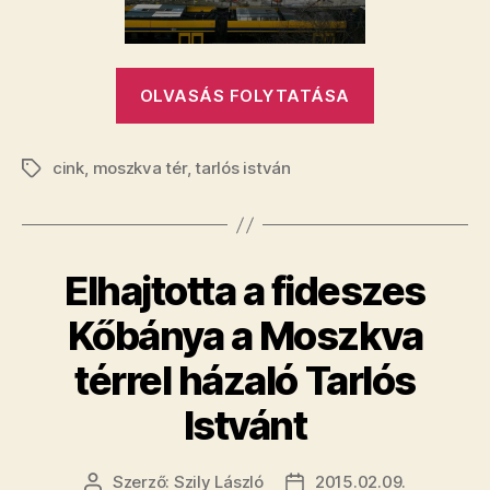
Széll
Kálmán
téren
bejegyzéshez
„Lesz
OLVASÁS FOLYTATÁSA
Moszkva
tér
cink
,
moszkva tér
,
tarlós istván
Budapesten,
Címkék
de
nem
a
Elhajtotta a fideszes
Széll
Kálmán
Kőbánya a Moszkva
téren”
térrel házaló Tarlós
Istvánt
Szerző:
Szily László
2015.02.09.
Bejegyzés
Bejegyzés