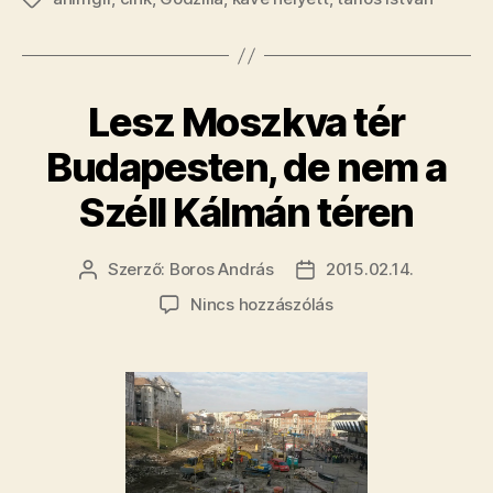
Tarlószilla!”
Lesz Moszkva tér
Budapesten, de nem a
Széll Kálmán téren
Szerző:
Boros András
2015.02.14.
Bejegyzés
Bejegyzés
szerzője
dátuma
a(z)
Nincs hozzászólás
Lesz
Moszkva
tér
Budapesten,
de
nem
a