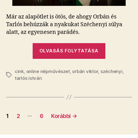
Már az alapötlet is ötös, de ahogy Orbán és
Tarlós behúzzák a nyakukat Széchenyi súlya
alatt, az egyenesen parádés.
„​
OLVASÁS FOLYTATÁSA
Ma
TBG
cink
,
online népművészet
,
orbán viktor
,
széchenyi
nyerte
,
Címkék
tarlós istván
az
animgifbajn
Bejegyzés
…
1
2
6
Korábbi
→
navigáció