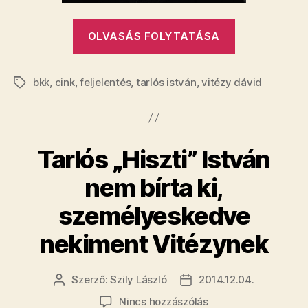
„A
OLVASÁS FOLYTATÁSA
BKK
feljelentette
bkk
,
cink
,
feljelentés
,
tarlós istván
,
vitézy dávid
Vitézy
Címkék
Dávidot”
Tarlós „Hiszti” István
nem bírta ki,
személyeskedve
nekiment Vitézynek
Szerző:
Szily László
2014.12.04.
Bejegyzés
Bejegyzés
szerzője
dátuma
a(z)
Nincs hozzászólás