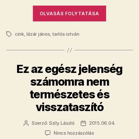
„Lázár
OLVASÁS FOLYTATÁSA
János
berepült
cink
,
lázár jános
,
tarlós istván
a
Címkék
parlamentbe
mint
a
Ez az egész jelenség
csudálatos
Mary
számomra nem
Poppins”
természetes és
visszataszító
Szerző:
Szily László
2015.06.04.
Bejegyzés
Bejegyzés
szerzője
dátuma
a(z)
Nincs hozzászólás