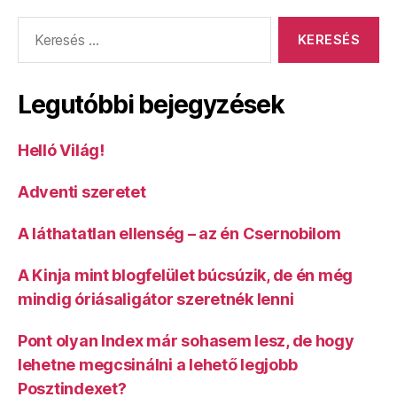
Keresés:
Legutóbbi bejegyzések
Helló Világ!
Adventi szeretet
A láthatatlan ellenség – az én Csernobilom
A Kinja mint blogfelület búcsúzik, de én még
mindig óriásaligátor szeretnék lenni
Pont olyan Index már sohasem lesz, de hogy
lehetne megcsinálni a lehető legjobb
Posztindexet?