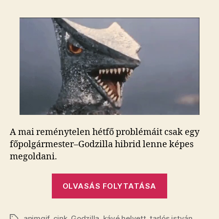
kemény,
mint
Tarlószilla!
bejegyzéshez
A mai reménytelen hétfő problémáit csak egy
főpolgármester–Godzilla hibrid lenne képes
megoldani.
„Legyél
OLVASÁS FOLYTATÁSA
kemény,
mint
animgif
,
cink
,
Godzilla
,
kávé helyett
,
tarlós istván
Címkék