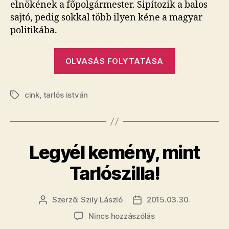
elnökének a főpolgármester. Sipítozik a balos
sajtó, pedig sokkal több ilyen kéne a magyar
politikába.
„Tarlós
OLVASÁS FOLYTATÁSA
leoltotta
Szigetvárit,
cink
,
tarlós istván
mint
Címkék
a
lámpát”
Legyél kemény, mint
Tarlószilla!
Szerző:
Szily László
2015.03.30.
Bejegyzés
Bejegyzés
szerzője
dátuma
a(z)
Nincs hozzászólás
Legyél