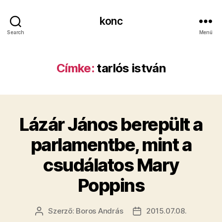
konc
Search
Menü
Címke:
tarlós istván
Lázár János berepült a
parlamentbe, mint a
csudálatos Mary
Poppins
Szerző:
Boros András
2015.07.08.
Bejegyzés
Bejegyzés