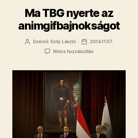
Fidesszel
​Ma TBG nyerte az
Vitézy
ellen”
animgifbajnokságot
Szerző:
Szily László
2014.11.07.
Bejegyzés
Bejegyzés
szerzője
dátuma
a(z)
Nincs hozzászólás
Ma
TBG
nyerte
az
animgifbajnokságot
bejegyzéshez