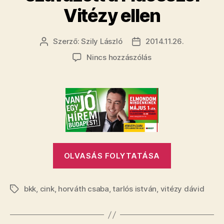
Vitézy ellen
Szerző:
Szily László
2014.11.26.
Bejegyzés
Bejegyzés
szerzője
dátuma
a(z)
Nincs hozzászólás
A
MSZP
együtt
szavazott
a
Fidesszel
Vitézy
„​
ellen
OLVASÁS FOLYTATÁSA
A
bejegyzéshez
MSZP
bkk
,
cink
,
horváth csaba
,
tarlós istván
,
vitézy dávid
együtt
Címkék
szavazott
a