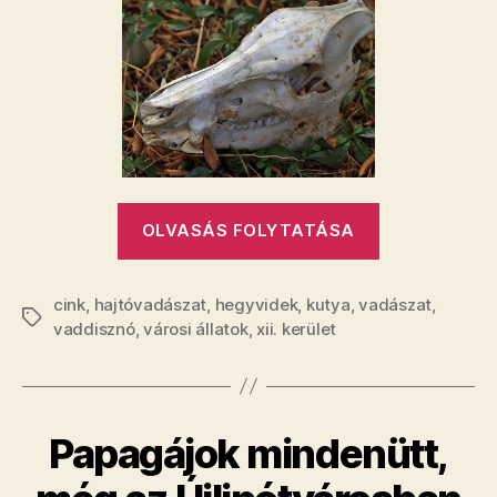
vaddisznókat
a
XII.
kerületben
bejegyzéshez
„Már
OLVASÁS FOLYTATÁSA
lövik
a
cink
,
hajtóvadászat
,
hegyvidek
,
kutya
,
vadászat
vaddisznóka
,
Címkék
vaddisznó
,
városi állatok
,
xii. kerület
a
XII.
kerületben”
Papagájok mindenütt,