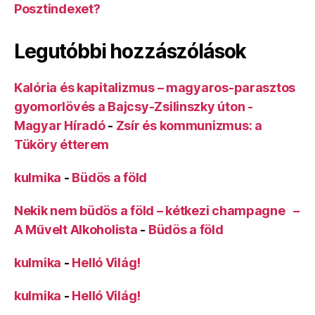
Posztindexet?
Legutóbbi hozzászólások
Kalória és kapitalizmus – magyaros-parasztos
gyomorlövés a Bajcsy-Zsilinszky úton -
Magyar Híradó
-
Zsír és kommunizmus: a
Tüköry étterem
kulmika
-
Büdös a föld
Nekik nem büdös a föld – kétkezi champagne –
A Művelt Alkoholista
-
Büdös a föld
kulmika
-
Helló Világ!
kulmika
-
Helló Világ!