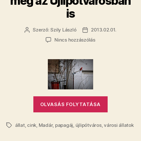
még az Újlipótvárosban
is
Szerző:
Szily László
2013.02.01.
Bejegyzés
Bejegyzés
szerzője
dátuma
a(z)
Nincs hozzászólás
Papagájok
mindenütt,
még
az
Újlipótvárosban
is
bejegyzéshez
„Papagájok
OLVASÁS FOLYTATÁSA
mindenütt,
még
állat
,
cink
,
Madár
,
papagáj
,
újlipótváros
,
városi állatok
az
Címkék
Újlipótváro