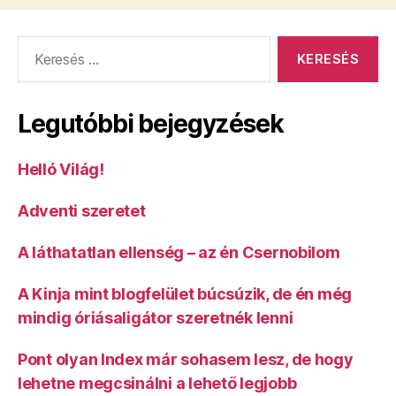
is”
Keresés:
Legutóbbi bejegyzések
Helló Világ!
Adventi szeretet
A láthatatlan ellenség – az én Csernobilom
A Kinja mint blogfelület búcsúzik, de én még
mindig óriásaligátor szeretnék lenni
Pont olyan Index már sohasem lesz, de hogy
lehetne megcsinálni a lehető legjobb