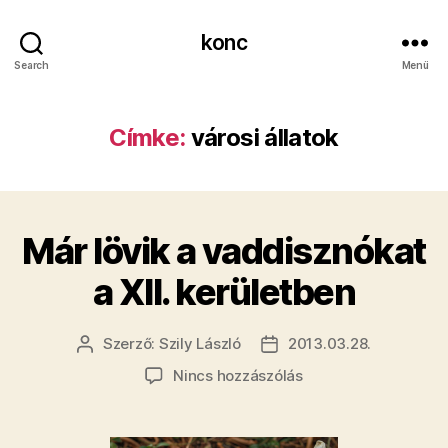
konc
Search
Menü
Címke:
városi állatok
Már lövik a vaddisznókat
a XII. kerületben
Szerző:
Szily László
2013.03.28.
Bejegyzés
Bejegyzés
szerzője
dátuma
a(z)
Nincs hozzászólás
Már
lövik
a