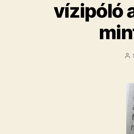
vízipóló
min
Be
sz