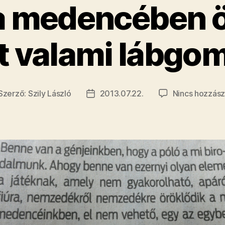
 a medencében ö
t valami lábgo
Szerző:
Szily László
2013.07.22.
Nincs hozzász
jegyzés
Bejegyzés
erzője
dátuma