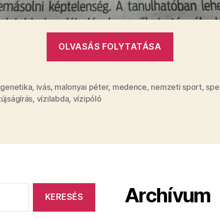
„Gusztust
OLVASÁS FOLYTATÁSA
genetika:
a
magyar
,
genetika
,
ivás
,
malonyai péter
,
medence
,
nemzeti sport
,
spe
újságírás
,
vízilabda
,
vízipóló
vízipóló
a
medencé
öröklődik
mint
valami
Archívum
lábgomba