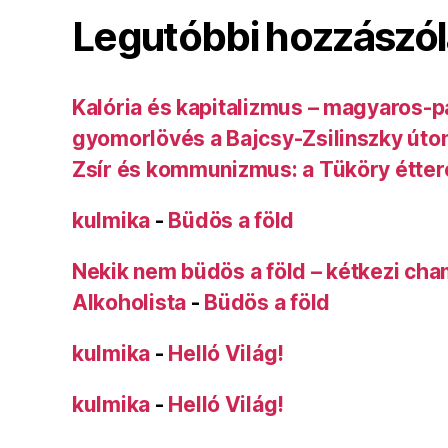
Legutóbbi hozzászó
Kalória és kapitalizmus – magyaros-p
gyomorlövés a Bajcsy-Zsilinszky úto
Zsír és kommunizmus: a Tüköry étte
kulmika
-
Büdös a föld
Nekik nem büdös a föld – kétkezi ch
Alkoholista
-
Büdös a föld
kulmika
-
Helló Világ!
kulmika
-
Helló Világ!