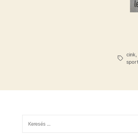
cink
Címkék
sport
Keresés: