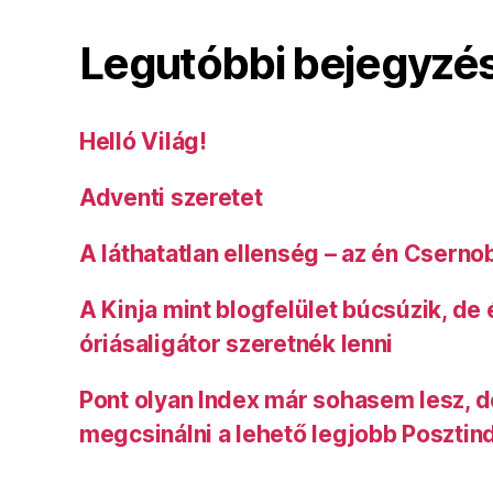
Legutóbbi bejegyzé
Helló Világ!
Adventi szeretet
A láthatatlan ellenség – az én Cserno
A Kinja mint blogfelület búcsúzik, de
óriásaligátor szeretnék lenni
Pont olyan Index már sohasem lesz, 
megcsinálni a lehető legjobb Posztin