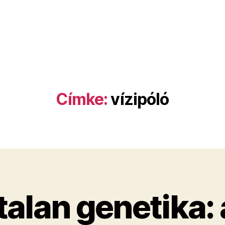
Címke:
vízipóló
alan genetika: