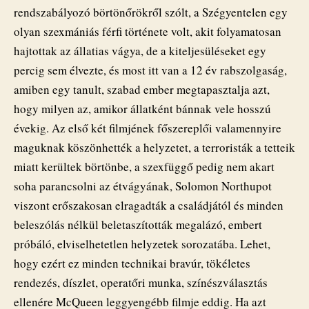
rendszabályozó börtönőrökről szólt, a Szégyentelen egy
olyan szexmániás férfi története volt, akit folyamatosan
hajtottak az állatias vágya, de a kiteljesüléseket egy
percig sem élvezte, és most itt van a 12 év rabszolgaság,
amiben egy tanult, szabad ember megtapasztalja azt,
hogy milyen az, amikor állatként bánnak vele hosszú
évekig. Az első két filmjének főszereplői valamennyire
maguknak köszönhették a helyzetet, a terroristák a tetteik
miatt kerültek börtönbe, a szexfüggő pedig nem akart
soha parancsolni az étvágyának, Solomon Northupot
viszont erőszakosan elragadták a családjától és minden
beleszólás nélkül beletaszították megalázó, embert
próbáló, elviselhetetlen helyzetek sorozatába. Lehet,
hogy ezért ez minden technikai bravúr, tökéletes
rendezés, díszlet, operatőri munka, színészválasztás
ellenére McQueen leggyengébb filmje eddig. Ha azt