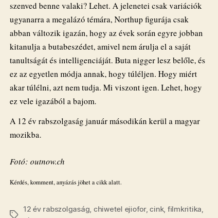
szenved benne valaki? Lehet. A jelenetei csak variációk
ugyanarra a megalázó témára, Northup figurája csak
abban változik igazán, hogy az évek során egyre jobban
kitanulja a butabeszédet, amivel nem árulja el a saját
tanultságát és intelligenciáját. Buta nigger lesz belőle, és
ez az egyetlen módja annak, hogy túléljen. Hogy miért
akar túlélni, azt nem tudja. Mi viszont igen. Lehet, hogy
ez vele igazából a bajom.
A 12 év rabszolgaság január másodikán kerül a magyar
mozikba.
Fotó: outnow.ch
Kérdés, komment, anyázás jöhet a cikk alatt.
12 év rabszolgaság
,
chiwetel ejiofor
,
cink
,
filmkritika
,
Címkék