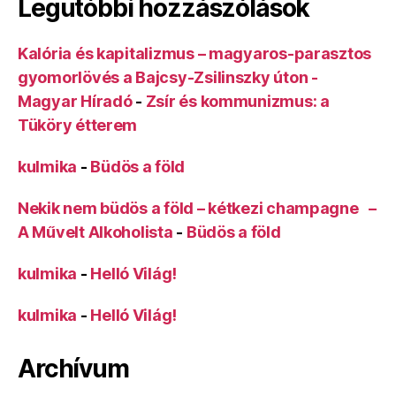
Legutóbbi hozzászólások
Kalória és kapitalizmus – magyaros-parasztos
gyomorlövés a Bajcsy-Zsilinszky úton -
Magyar Híradó
-
Zsír és kommunizmus: a
Tüköry étterem
kulmika
-
Büdös a föld
Nekik nem büdös a föld – kétkezi champagne –
A Művelt Alkoholista
-
Büdös a föld
kulmika
-
Helló Világ!
kulmika
-
Helló Világ!
Archívum