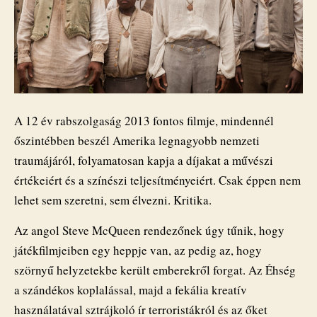
A 12 év rabszolgaság 2013 fontos filmje, mindennél
őszintébben beszél Amerika legnagyobb nemzeti
traumájáról, folyamatosan kapja a díjakat a művészi
értékeiért és a színészi teljesítményeiért. Csak éppen nem
lehet sem szeretni, sem élvezni. Kritika.
Az angol Steve McQueen rendezőnek úgy tűnik, hogy
játékfilmjeiben egy heppje van, az pedig az, hogy
szörnyű helyzetekbe került emberekről forgat. Az Éhség
a szándékos koplalással, majd a fekália kreatív
használatával sztrájkoló ír terroristákról és az őket