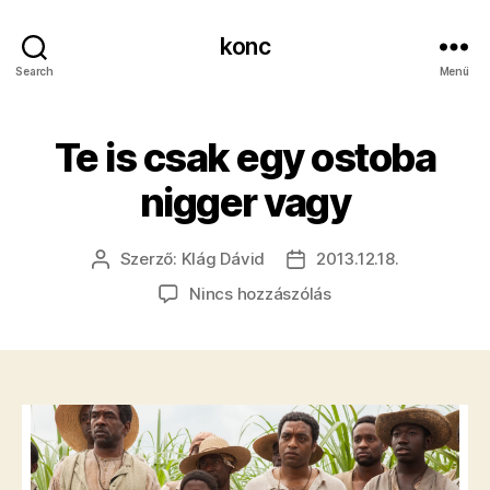
konc
Search
Menü
​Te is csak egy ostoba
nigger vagy
Szerző:
Klág Dávid
2013.12.18.
Bejegyzés
Bejegyzés
szerzője
dátuma
a(z)
Nincs hozzászólás
Te
is
csak
egy
ostoba
nigger
vagy