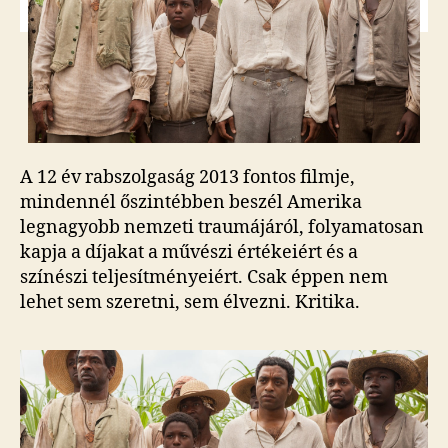
bejegyzéshez
A 12 év rabszolgaság 2013 fontos filmje,
mindennél őszintébben beszél Amerika
legnagyobb nemzeti traumájáról, folyamatosan
kapja a díjakat a művészi értékeiért és a
színészi teljesítményeiért. Csak éppen nem
lehet sem szeretni, sem élvezni. Kritika.