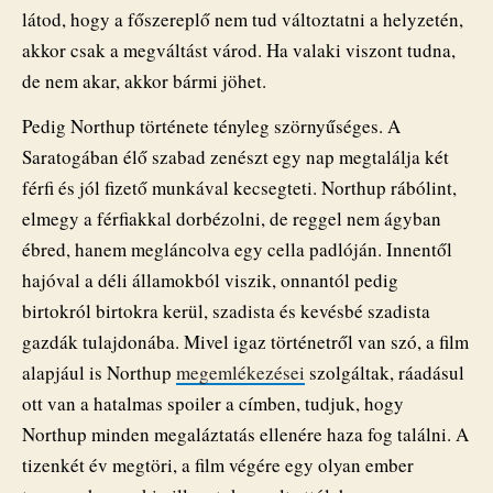
látod, hogy a főszereplő nem tud változtatni a helyzetén,
akkor csak a megváltást várod. Ha valaki viszont tudna,
de nem akar, akkor bármi jöhet.
Pedig Northup története tényleg szörnyűséges. A
Saratogában élő szabad zenészt egy nap megtalálja két
férfi és jól fizető munkával kecsegteti. Northup rábólint,
elmegy a férfiakkal dorbézolni, de reggel nem ágyban
ébred, hanem megláncolva egy cella padlóján. Innentől
hajóval a déli államokból viszik, onnantól pedig
birtokról birtokra kerül, szadista és kevésbé szadista
gazdák tulajdonába. Mivel igaz történetről van szó, a film
alapjául is Northup
megemlékezései
szolgáltak, ráadásul
ott van a hatalmas spoiler a címben, tudjuk, hogy
Northup minden megaláztatás ellenére haza fog találni. A
tizenkét év megtöri, a film végére egy olyan ember