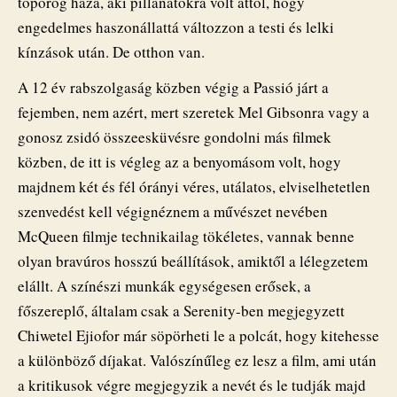
toporog haza, aki pillanatokra volt attól, hogy
engedelmes haszonállattá változzon a testi és lelki
kínzások után. De otthon van.
A 12 év rabszolgaság közben végig a Passió járt a
fejemben, nem azért, mert szeretek Mel Gibsonra vagy a
gonosz zsidó összeesküvésre gondolni más filmek
közben, de itt is végleg az a benyomásom volt, hogy
majdnem két és fél órányi véres, utálatos, elviselhetetlen
szenvedést kell végignéznem a művészet nevében
McQueen filmje technikailag tökéletes, vannak benne
olyan bravúros hosszú beállítások, amiktől a lélegzetem
elállt. A színészi munkák egységesen erősek, a
főszereplő, általam csak a Serenity-ben megjegyzett
Chiwetel Ejiofor már söpörheti le a polcát, hogy kitehesse
a különböző díjakat. Valószínűleg ez lesz a film, ami után
a kritikusok végre megjegyzik a nevét és le tudják majd