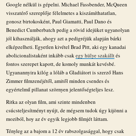
Google nélkül is gépelni. Michael Fassbender, McQueen
visszatérő szereplője félelmetes a kiszámíthatatlan,
gonosz birtokosként, Paul Giamatti, Paul Dano és
Benedict Cumberbatch pedig a rövid idejüket ugyanolyan
jól kihasználják, ahogy azt a pedigréjük alapján bárki
elképzelheti. Egyetlen kivétel Brad Pitt, aki egy kanadai
abolicionalistaként inkább csak
egy hülye szakállt
és
fontos szerepet kapott, de komoly munkát kevésbé.
Ugyanannyira kilóg a lóláb a Gladiátort is szerző Hans
Zimmer filmzenéjétől, amitől minden csendes és
egyértelmű pillanat szörnyen jelentőségteljes lesz.
Ritka az olyan film, ami szinte mindenben
csúcsteljesítményt nyújt, de mégsem tudok úgy kijönni a
moziból, hoy az év egyik legjobb filmjét láttam.
Tényleg az a bajom a 12 év rabszolgasággal, hogy csak