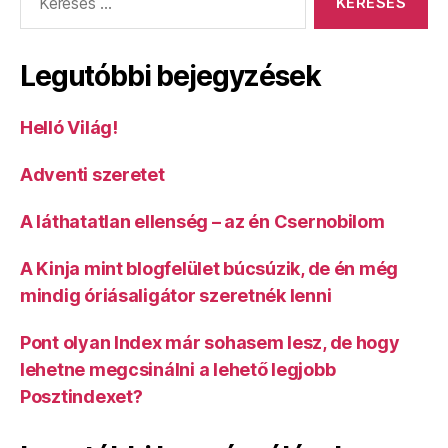
Legutóbbi bejegyzések
Helló Világ!
Adventi szeretet
A láthatatlan ellenség – az én Csernobilom
A Kinja mint blogfelület búcsúzik, de én még
mindig óriásaligátor szeretnék lenni
Pont olyan Index már sohasem lesz, de hogy
lehetne megcsinálni a lehető legjobb
Posztindexet?