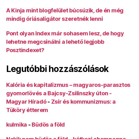
A Kinja mint blogfelület búcsúzik, de én még
mindig óriásaligátor szeretnék lenni
Pont olyan Index már sohasem lesz, de hogy
lehetne megcsinálni a lehető legjobb
Posztindexet?
Legutóbbi hozzászólások
Kalória és kapitalizmus – magyaros-parasztos
gyomorlövés a Bajcsy-Zsilinszky úton -
Magyar Híradó
-
Zsír és kommunizmus: a
Tüköry étterem
kulmika
-
Büdös a föld