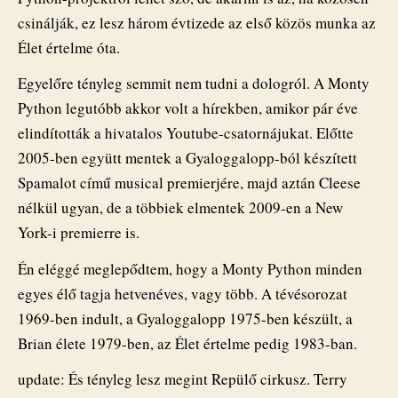
csinálják, ez lesz három évtizede az első közös munka az
Élet értelme óta.
Egyelőre tényleg semmit nem tudni a dologról. A Monty
Python legutóbb akkor volt a hírekben, amikor pár éve
elindították a hivatalos Youtube-csatornájukat. Előtte
2005-ben együtt mentek a Gyaloggalopp-ból készített
Spamalot című musical premierjére, majd aztán Cleese
nélkül ugyan, de a többiek elmentek 2009-en a New
York-i premierre is.
Én eléggé meglepődtem, hogy a Monty Python minden
egyes élő tagja hetvenéves, vagy több. A tévésorozat
1969-ben indult, a Gyaloggalopp 1975-ben készült, a
Brian élete 1979-ben, az Élet értelme pedig 1983-ban.
update: És tényleg lesz megint Repülő cirkusz. Terry