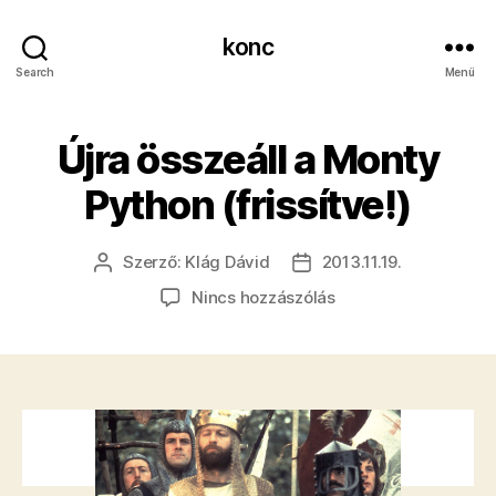
konc
Search
Menü
Újra összeáll a Monty
Python (frissítve!)
Szerző:
Klág Dávid
2013.11.19.
Bejegyzés
Bejegyzés
szerzője
dátuma
a(z)
Nincs hozzászólás
Újra
összeáll
a
Monty
Python
(frissítve!)
bejegyzéshez