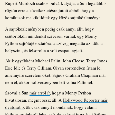
Rupert Murdoch csahos bulvárkutyája, a Sun legalábbis
rögtön erre a következtetésre jutott abból, hogy a
komikusok ma kiküldtek egy közös sajtóközleményt.
A sajtóközleményben pedig csak annyi állt, hogy
csütörtökön mindenkit szívesen várnak egy Monty
Python sajtótájékoztatóra, a szöveg megadta az időt, a
helyszínt, és felsorolta a volt csapat tagjait.
Akik egyébként Michael Palin, John Cleese, Terry Jones,
Eric Idle és Terry Gilliam. Olyan sorrendben írtam le,
amennyire szeretem őket. Sajnos Graham Chapman már
nem él, akkor holtversenyben lett volna Palinnel.
Szóval a Sun
már arról ír
, hogy a Monty Python
hivatalosan, megint összeáll. A
Hollywood Reporter már
óvatosabb
, ők csak annyit mondanak, hogy valami
Python-projektről lehet szó, de akármi is az, ha közösen