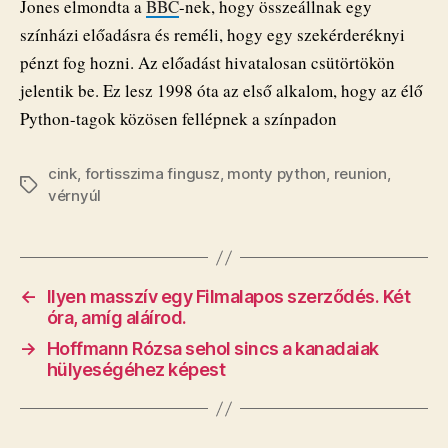
Jones elmondta a
BBC
-nek, hogy összeállnak egy
színházi előadásra és reméli, hogy egy szekérderéknyi
pénzt fog hozni. Az előadást hivatalosan csütörtökön
jelentik be. Ez lesz 1998 óta az első alkalom, hogy az élő
Python-tagok közösen fellépnek a színpadon
cink
,
fortisszima fingusz
,
monty python
,
reunion
,
Címkék
vérnyúl
←
Ilyen masszív egy Filmalapos szerződés. Két
óra, amíg aláírod.
→
​Hoffmann Rózsa sehol sincs a kanadaiak
hülyeségéhez képest