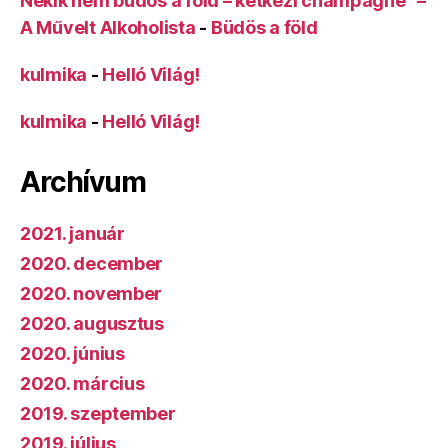
Nekik nem büdös a föld – kétkezi champagne –
A Művelt Alkoholista
-
Büdös a föld
kulmika
-
Helló Világ!
kulmika
-
Helló Világ!
Archívum
2021. január
2020. december
2020. november
2020. augusztus
2020. június
2020. március
2019. szeptember
2019. július