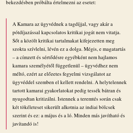
bekezdésben próbálta értelmezni az esetet:
A Kamara az ügyvédnek a tagdíjjal, vagy akár a
pótdíjazással kapcsolatos kritikai jogát nem vitatja.
Sőt a közölt kritikai tartalmakat kifejezetten meg
szokta szívlelni, lévén ez a dolga. Mégis, e magatartás
– a címzett és sértődésre egyébként nem hajlamos
kamara személyétől függetlenül – ügyvédhez nem
méltó, ezért az előzetes fegyelmi vizsgálatot az
ügyvéddel szemben el kellett rendelni. A helytelennek
tartott kamarai gyakorlatokat pedig tessék bátran és
nyugodtan kritizálni. Istennek a teremtés során csak
két tökéleteset sikerült alkotnia az indiai bölcsek
szerint és ez: a május és a ló. Minden más javítható és
javítandó is!