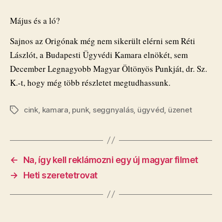
Május és a ló?
Sajnos az Origónak még nem sikerült elérni sem Réti
Lászlót, a Budapesti Ügyvédi Kamara elnökét, sem
December Legnagyobb Magyar Öltönyös Punkját, dr. Sz.
K.-t, hogy még több részletet megtudhassunk.
cink
,
kamara
,
punk
,
seggnyalás
,
ügyvéd
,
üzenet
Címkék
←
​Na, így kell reklámozni egy új magyar filmet
→
Heti szeretetrovat