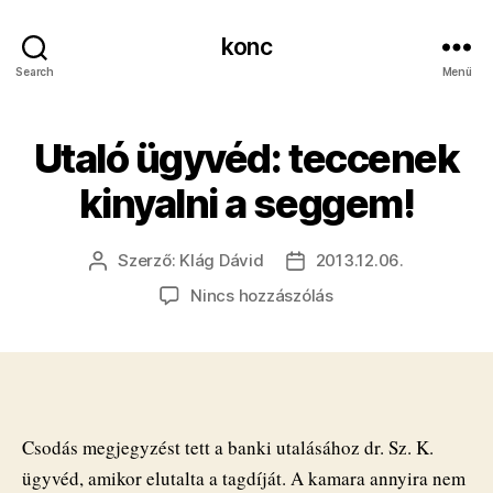
konc
Search
Menü
Utaló ügyvéd: teccenek
kinyalni a seggem!
Szerző:
Klág Dávid
2013.12.06.
Bejegyzés
Bejegyzés
szerzője
dátuma
a(z)
Nincs hozzászólás
Utaló
ügyvéd:
teccenek
kinyalni
a
seggem!
Csodás megjegyzést tett a banki utalásához dr. Sz. K.
bejegyzéshez
ügyvéd, amikor elutalta a tagdíját. A kamara annyira nem