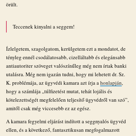
örült.
Teccenek kinyalni a seggem!
Ízlelgetem, szagolgatom, kerülgetem ezt a mondatot, de
tényleg ennél csodálatosabb, cizelláltabb és elegánsabb
antiautoriter szöveget valószínűleg még nem írtak banki
utalásra. Még nem igazán tudni, hogy mi lehetett dr. Sz.
K. problémája, az ügyvédi kamara azt írja a
honlapján
,
hogy a számlája „túlfizetést mutat, tehát lojális és
kötelezettségét megfelelően teljesítő ügyvédről van szó”,
amitől csak még viccesebb ez az egész.
A kamara fegyelmi eljárást indított a seggnyalós ügyvéd
ellen, és a következő, fantasztikusan megfogalmazott