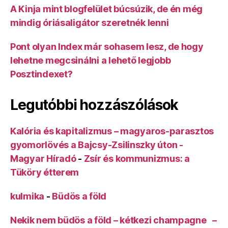
A Kinja mint blogfelület búcsúzik, de én még
mindig óriásaligátor szeretnék lenni
Pont olyan Index már sohasem lesz, de hogy
lehetne megcsinálni a lehető legjobb
Posztindexet?
Legutóbbi hozzászólások
Kalória és kapitalizmus – magyaros-parasztos
gyomorlövés a Bajcsy-Zsilinszky úton -
Magyar Híradó
-
Zsír és kommunizmus: a
Tüköry étterem
kulmika
-
Büdös a föld
Nekik nem büdös a föld – kétkezi champagne –