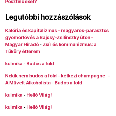
Posztindexet?
Legutóbbi hozzászólások
Kalória és kapitalizmus – magyaros-parasztos
gyomorlövés a Bajcsy-Zsilinszky úton -
Magyar Híradó
-
Zsír és kommunizmus: a
Tüköry étterem
kulmika
-
Büdös a föld
Nekik nem büdös a föld – kétkezi champagne –
A Művelt Alkoholista
-
Büdös a föld
kulmika
-
Helló Világ!
kulmika
-
Helló Világ!