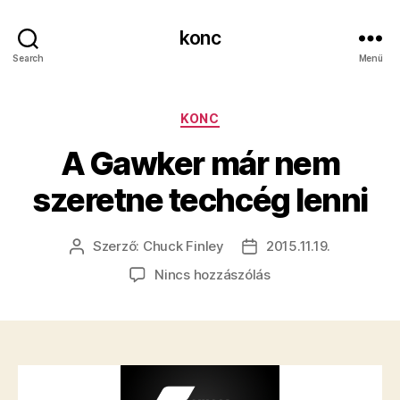
konc
Search
Menü
Kategóriák
KONC
A Gawker már nem
szeretne techcég lenni
Szerző:
Chuck Finley
2015.11.19.
Bejegyzés
Bejegyzés
szerzője
dátuma
a(z)
Nincs hozzászólás
A
Gawker
már
nem
szeretne
techcég