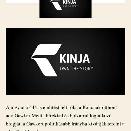
lenni
bejegyzéshez
Ahogyan a 444 is említést tett róla, a Koncnak otthont
adó Gawker Media hírekkel és bulvárral foglalkozó
blogját, a Gawkert politikásabb irányba kívánják terelni a