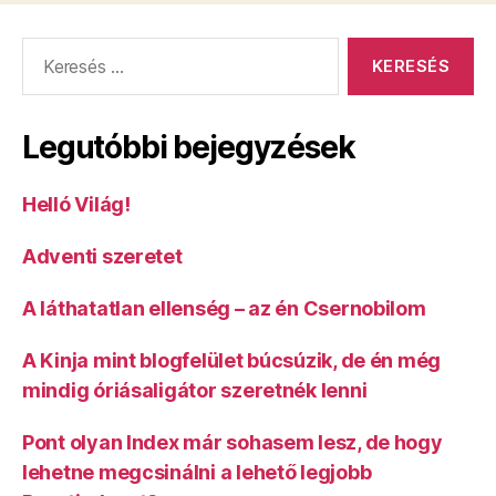
Keresés:
Legutóbbi bejegyzések
Helló Világ!
Adventi szeretet
A láthatatlan ellenség – az én Csernobilom
A Kinja mint blogfelület búcsúzik, de én még
mindig óriásaligátor szeretnék lenni
Pont olyan Index már sohasem lesz, de hogy
lehetne megcsinálni a lehető legjobb