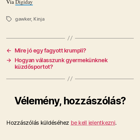
Via
Digiday
gawker
,
Kinja
Címkék
←
Mire jó egy fagyott krumpli?
→
Hogyan válasszunk gyermekünknek
küzdősportot?
Vélemény, hozzászólás?
Hozzászólás küldéséhez
be kell jelentkezni
.