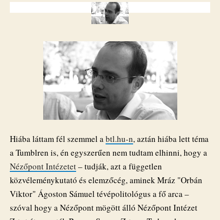
Mráz
Ágoston
Sámuel
ismert
orbánista
elemzőcégét
bejegyzéshez
Hiába láttam fél szemmel a
btl.hu-n
, aztán hiába lett téma
a Tumblren is, én egyszerűen nem tudtam elhinni, hogy a
Nézőpont Intézetet
– tudják, azt a független
közvéleménykutató és elemzőcég, aminek Mráz "Orbán
Viktor" Ágoston Sámuel tévépolitológus a fő arca –
szóval hogy a Nézőpont mögött álló Nézőpont Intézet