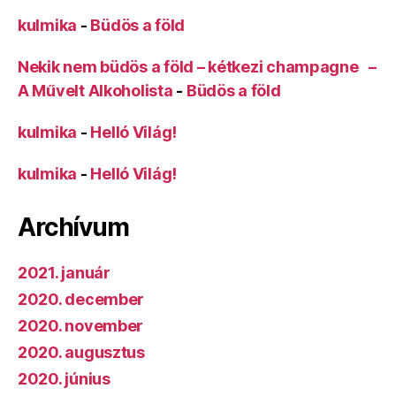
kulmika
-
Büdös a föld
Nekik nem büdös a föld – kétkezi champagne –
A Művelt Alkoholista
-
Büdös a föld
kulmika
-
Helló Világ!
kulmika
-
Helló Világ!
Archívum
2021. január
2020. december
2020. november
2020. augusztus
2020. június