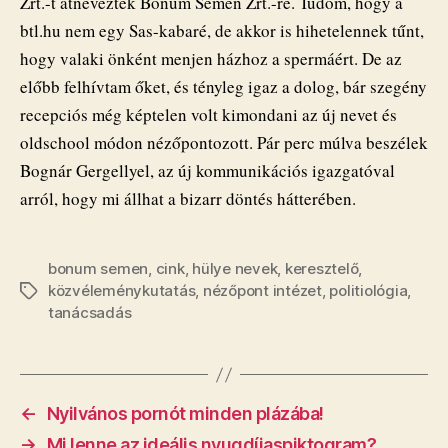
Zrt.-t átnevezték Bonum Semen Zrt.-re. Tudom, hogy a
btl.hu nem egy Sas-kabaré, de akkor is hihetelennek tűnt,
hogy valaki önként menjen házhoz a spermáért. De az
előbb felhívtam őket, és tényleg igaz a dolog, bár szegény
recepciós még képtelen volt kimondani az új nevet és
oldschool módon nézőpontozott. Pár perc múlva beszélek
Bognár Gergellyel, az új kommunikációs igazgatóval
arról, hogy mi állhat a bizarr döntés hátterében.
bonum semen
,
cink
,
hülye nevek
,
keresztelő
,
közvéleménykutatás
,
nézőpont intézet
,
politiológia
,
Címkék
tanácsadás
←
Nyilvános pornót minden plázába!
→
Mi lenne az ideális nyugdíjaspiktogram?