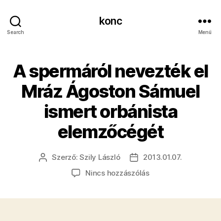
konc
Search
Menü
A spermáról nevezték el
Mráz Ágoston Sámuel
ismert orbánista
elemzőcégét
Szerző:
Szily László
2013.01.07.
Bejegyzés
Bejegyzés
szerzője
dátuma
a(z)
Nincs hozzászólás
A
spermáról
nevezték
el