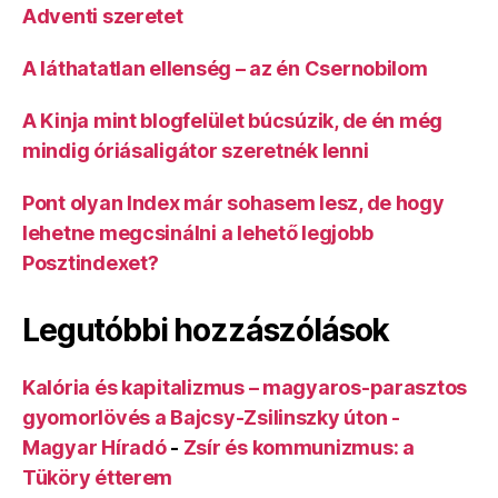
Adventi szeretet
A láthatatlan ellenség – az én Csernobilom
A Kinja mint blogfelület búcsúzik, de én még
mindig óriásaligátor szeretnék lenni
Pont olyan Index már sohasem lesz, de hogy
lehetne megcsinálni a lehető legjobb
Posztindexet?
Legutóbbi hozzászólások
Kalória és kapitalizmus – magyaros-parasztos
gyomorlövés a Bajcsy-Zsilinszky úton -
Magyar Híradó
-
Zsír és kommunizmus: a
Tüköry étterem