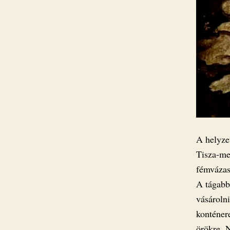
A helyzet
Tisza-men
fémvázas 
A tágabb 
vásároln
konténer
örökre. 