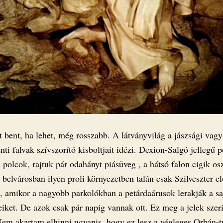
 bent, ha lehet, még rosszabb. A látványvilág a jászsági vagy
ti falvak szívszorító kisboltjait idézi. Dexion-Salgó jellegű p
polcok, rajtuk pár odahányt piásüveg , a hátsó falon cigik osz
belvárosban ilyen proli környezetben talán csak Szilveszter elő
i, amikor a nagyobb parkolókban a petárdaárusok lerakják a sa
eiket. De azok csak pár napig vannak ott. Ez meg a jelek szer
Nem akartam elhinni ugyanis, hogy ez lesz a végleges Orbán-tr