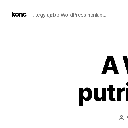
konc
...egy újabb WordPress honlap...
A 
putr
Be
sz