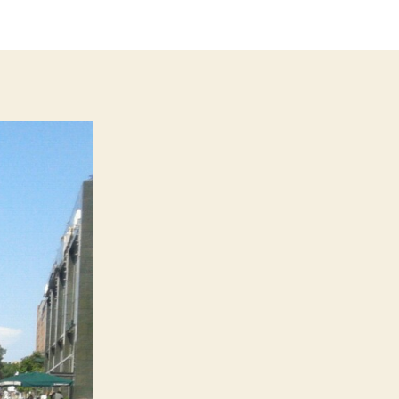
Westend
előtti
putritrafikban
jártam
bejegyzéshez