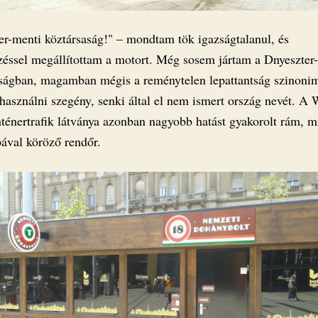
er-menti köztársaság!" – mondtam tök igazságtalanul, és
zéssel megállítottam a motort. Még sosem jártam a Dnyeszter
ságban, magamban mégis a reménytelen lepattantság szinoni
használni szegény, senki által el nem ismert ország nevét. A
nténertrafik látványa azonban nagyobb hatást gyakorolt rám, m
ával köröző rendőr.