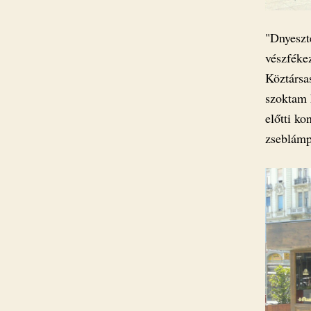
"Dnyeszt
vészféke
Köztársa
szoktam 
előtti ko
zseblámp