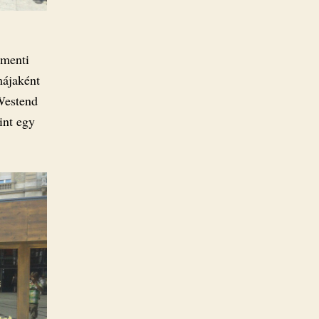
-menti
májaként
 Westend
int egy