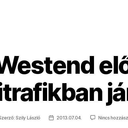
Westend elő
itrafikban j
Szerző:
Szily László
2013.07.04.
Nincs hozzász
jegyzés
Bejegyzés
erzője
dátuma