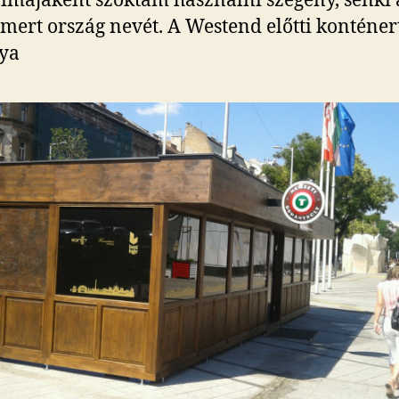
imájaként szoktam használni szegény, senki á
mert ország nevét. A Westend előtti konténer
ya