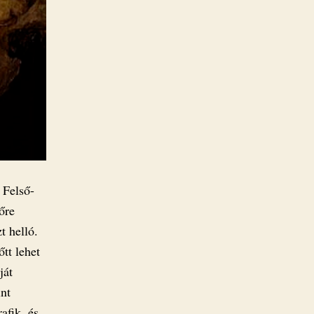
 Felső-
őre
t helló.
tt lehet
ját
int
afik, és