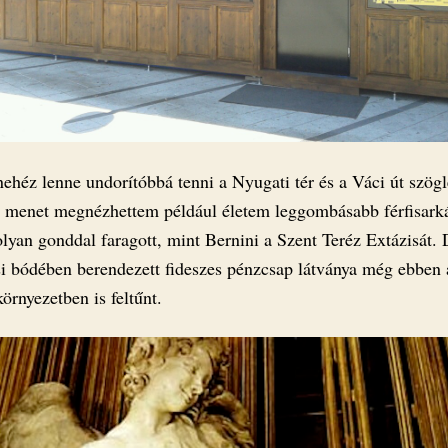
ehéz lenne undorítóbbá tenni a Nyugati tér és a Váci út szögl
é menet megnézhettem például életem leggombásabb férfisarká
olyan gonddal faragott, mint Bernini a Szent Teréz Extázisát.
si bódében berendezett fideszes pénzcsap látványa még ebben 
környezetben is feltűnt.