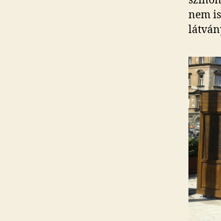
szinon
nem is
látván