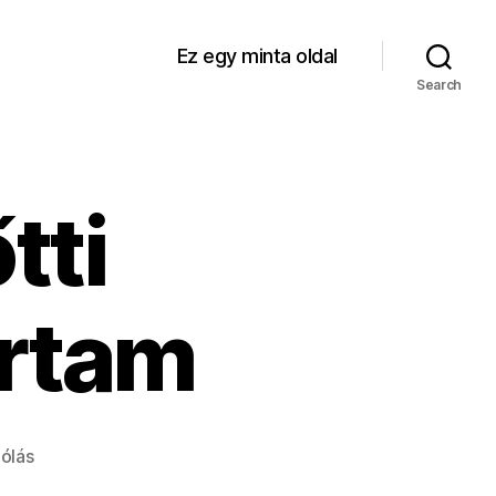
Ez egy minta oldal
Search
tti
ártam
a(z)
ólás
A