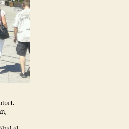
tort.
an,