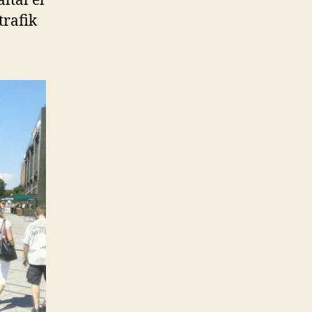
ltal el
trafik