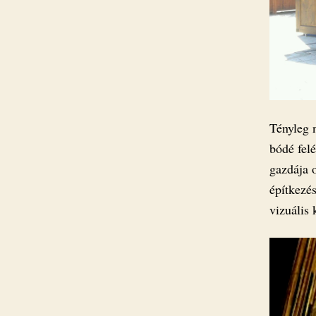
Tényleg n
bódé fel
gazdája 
építkezé
vizuális 