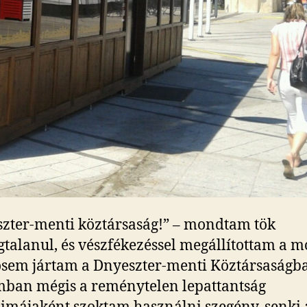
zter-menti köztársaság!” – mondtam tök
gtalanul, és vészfékezéssel megállítottam a mo
sem jártam a Dnyeszter-menti Köztársaságb
ban mégis a reménytelen lepattantság