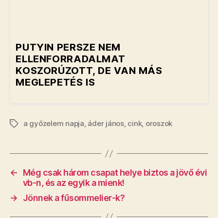
PUTYIN PERSZE NEM
ELLENFORRADALMAT
KOSZORÚZOTT, DE VAN MÁS
MEGLEPETÉS IS
a győzelem napja
,
áder jános
,
cink
,
oroszok
Címkék
←
Még csak három csapat helye biztos a jövő évi
vb-n, és az egyik a mienk!
→
Jönnek a fűsommelier-k?