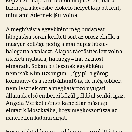
képviseli majd a tribünön május 9-én, bár ő
bizonyára kevésbé előkelő helyet kap ott fent,
mint ami Ádernek járt volna.
A meghívásra egyébként még budapesti
látogatása során kerített sort az orosz elnök, a
magyar kolléga pedig a mai napig húzta-
halogatta a választ. Alapos ráerősítés lett volna
a keleti nyitásra, ha megy – hát ez most
elmaradt. Sokan ott lesznek egyébként –
nemcsak Kim Dzsongun –, így pl. a görög
kormány- és a szerb államfő is, de még többen
nem lesznek ott: a meghatározó nyugati
államok első emberei közül például senki, igaz,
Angela Merkel német kancellár másnap
elutazik Moszkvába, hogy megkoszorúzza az
ismeretlen katona sírját.
Hogy miért dilemma a dilemma, arról
itt írtam
,