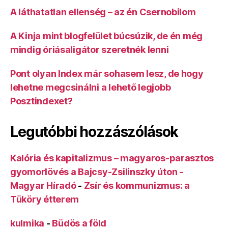
A láthatatlan ellenség – az én Csernobilom
A Kinja mint blogfelület búcsúzik, de én még
mindig óriásaligátor szeretnék lenni
Pont olyan Index már sohasem lesz, de hogy
lehetne megcsinálni a lehető legjobb
Posztindexet?
Legutóbbi hozzászólások
Kalória és kapitalizmus – magyaros-parasztos
gyomorlövés a Bajcsy-Zsilinszky úton -
Magyar Híradó
-
Zsír és kommunizmus: a
Tüköry étterem
kulmika
-
Büdös a föld