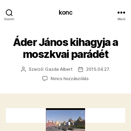
konc
Search
Menü
Áder János kihagyja a
moszkvai parádét
Szerző:
Gazda Albert
2015.04.27.
Bejegyzés
Bejegyzés
szerzője
dátuma
a(z)
Nincs hozzászólás
Áder
János
kihagyja
a
moszkvai
parádét
bejegyzéshez