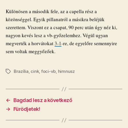
az
egészen
Különösen a második fele, az a capella rész a
csodálatos
közönséggel. Egyik pillanatról a másikra beléjük
volt
szerettem. Viszont ez a csapat, 90 perc után úgy néz ki,
bejegyzéshez
nagyon kevés lesz a vb-győzelemhez. Végül ugyan
megverték a horvátokat
3-1
-re, de egyelőre semennyire
sem voltak meggyőzőek.
Brazília
,
cink
,
foci-vb
,
himnusz
Címkék
←
Bagdad lesz a következő
→
Fürödjetek!