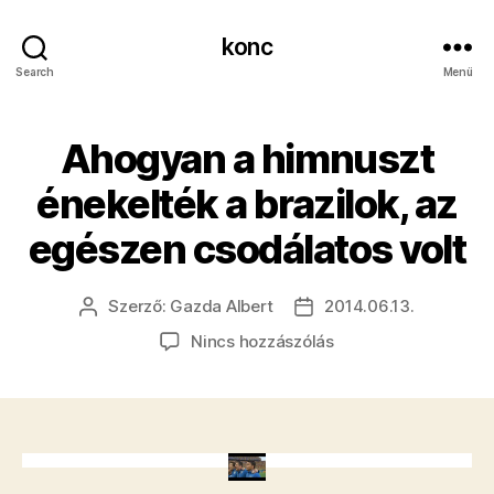
konc
Search
Menü
Ahogyan a himnuszt
énekelték a brazilok, az
egészen csodálatos volt
Szerző:
Gazda Albert
2014.06.13.
Bejegyzés
Bejegyzés
szerzője
dátuma
a(z)
Nincs hozzászólás
Ahogyan
a
himnuszt
énekelték
a
brazilok,