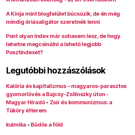
A Kinja mint blogfelület búcsúzik, de én még
mindig óriásaligátor szeretnék lenni
Pont olyan Index már sohasem lesz, de hogy
lehetne megcsinálni a lehető legjobb
Posztindexet?
Legutóbbi hozzászólások
Kalória és kapitalizmus – magyaros-parasztos
gyomorlövés a Bajcsy-Zsilinszky úton -
Magyar Híradó
-
Zsír és kommunizmus: a
Tüköry étterem
kulmika
-
Büdös a föld