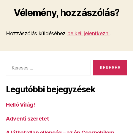
Vélemény, hozzászólás?
Hozzászólás küldéséhez
be kell jelentkezni
.
Keresés:
Legutóbbi bejegyzések
Helló Világ!
Adventi szeretet
A láthatatlan ellenség – az én Csernobilom