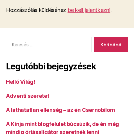
Hozzászólás küldéséhez
be kell jelentkezni
.
Keresés:
Legutóbbi bejegyzések
Helló Világ!
Adventi szeretet
A láthatatlan ellenség – az én Csernobilom
A Kinja mint blogfelület búcsúzik, de én még
mindig óriásaligátor szeretnék lenni