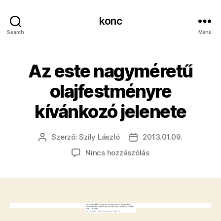
konc
Search
Menü
Az este nagyméretű
olajfestményre
kívánkozó jelenete
Szerző:
Szily László
2013.01.09.
Bejegyzés
Bejegyzés
szerzője
dátuma
a(z)
Nincs hozzászólás
Az
este
nagyméretű
olajfestményre
kívánkozó
jelenete