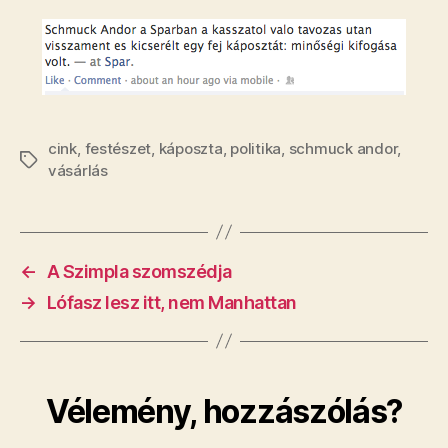
bejegyzéshez
cink
,
festészet
,
káposzta
,
politika
,
schmuck andor
,
Címkék
vásárlás
←
A Szimpla szomszédja
→
Lófasz lesz itt, nem Manhattan
Vélemény, hozzászólás?