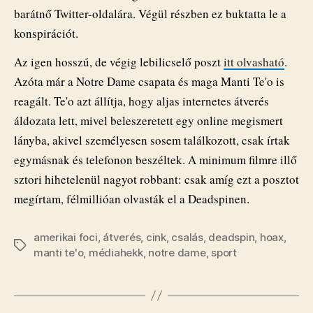
barátnő Twitter-oldalára. Végül részben ez buktatta le a
konspirációt.
Az igen hosszú, de végig lebilicselő poszt
itt olvasható
.
Azóta már a Notre Dame csapata és maga Manti Te'o is
reagált. Te'o azt állítja, hogy aljas internetes átverés
áldozata lett, mivel beleszeretett egy online megismert
lányba, akivel személyesen sosem találkozott, csak írtak
egymásnak és telefonon beszéltek. A minimum filmre illő
sztori hihetelenül nagyot robbant: csak amíg ezt a posztot
megírtam, félmillióan olvasták el a Deadspinen.
amerikai foci
,
átverés
,
cink
,
csalás
,
deadspin
,
hoax
,
Címkék
manti te'o
,
médiahekk
,
notre dame
,
sport