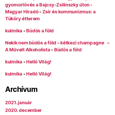
gyomorlövés a Bajcsy-Zsilinszky úton -
Magyar Híradó
-
Zsír és kommunizmus: a
Tüköry étterem
kulmika
-
Büdös a föld
Nekik nem büdös a föld – kétkezi champagne –
A Művelt Alkoholista
-
Büdös a föld
kulmika
-
Helló Világ!
kulmika
-
Helló Világ!
Archívum
2021. január
2020. december