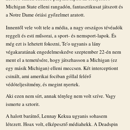
Michigan State elleni rangadón, fantasztikusat játszott és
a Notre Dame óriási győzelmet aratott.
Innentől vele volt tele a média, a nagy országos tévéadók
reggeli és esti műsorai, a sport- és nemsport-lapok. És
még ezt is lehetett fokozni, Te'o ugyanis a lány
végakaratának engedelmeskedve szeptember 22-én nem
ment el a temetésére, hogy játszhasson a Michigan (ez
egy másik Michigan) elleni meccsen. Két interceptiont
csinált, ami amerikai fociban góllal felérő
védóteljesítmény, és megint nyertek.
Aki ezen nem sírt, annak tényleg nem volt szíve. Vagy
ismerte a sztorit.
A halott barátnő, Lennay Kekua ugyanis sohasem
létezett. Hoax volt, elképesztő médiahekk. A Deadspin