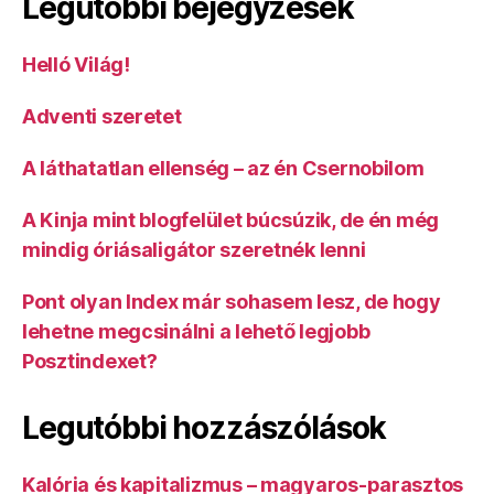
Legutóbbi bejegyzések
Helló Világ!
Adventi szeretet
A láthatatlan ellenség – az én Csernobilom
A Kinja mint blogfelület búcsúzik, de én még
mindig óriásaligátor szeretnék lenni
Pont olyan Index már sohasem lesz, de hogy
lehetne megcsinálni a lehető legjobb
Posztindexet?
Legutóbbi hozzászólások
Kalória és kapitalizmus – magyaros-parasztos