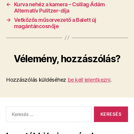
←
Kurva nehéz a kamera – Csillag Ádám
Alternatív Pulitzer-díja
→
Vetkőzős műsorvezető a Balett új
magántáncosnője
Vélemény, hozzászólás?
Hozzászólás küldéséhez
be kell jelentkezni
.
Keresés: