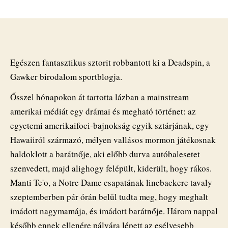
Az
online
média
egyik
legnagyobb
átverése:
Egészen fantasztikus sztorit robbantott ki a Deadspin, a
kamu
Gawker birodalom sportblogja.
volt
a
Ősszel hónapokon át tartotta lázban a mainstream
vallásos
amerikai médiát egy drámai és megható történet: az
focista
egyetemi amerikaifoci-bajnokság egyik sztárjának, egy
rákban
meghalt
Hawaiiról származó, mélyen vallásos mormon játékosnak
barátnőjének
haldoklott a barátnője, aki előbb durva autóbalesetet
megható
szenvedett, majd alighogy felépült, kiderült, hogy rákos.
története
Manti Te'o, a Notre Dame csapatának linebackere tavaly
bejegyzéshez
szeptemberben pár órán belül tudta meg, hogy meghalt
imádott nagymamája, és imádott barátnője. Három nappal
később ennek ellenére pályára lépett az esélyesebb