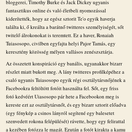
bloggerei, Timothy Burke és Jack Dickey ugyanis
fantasztikus online és való életbeli nyomozással
kiderítették, hogy az egész sztorit Te'o egyik haverja
találta ki, ő kreálta a barátnő twitteres személyiségét, sőt
twitelő álrokonokat is teremtett. Ez a haver, Ronaiah
Tuiasosopo, civilben egyfajta helyi Pajor Tamás, egy
keresztény közösség mélyen vallásos zenészsztárja.
Az összetett konspiráció egy banális, ugyanakkor bizarr
részlet miatt bukott meg. A lány twitteres profilképéhez a
csaló ugyanis Tuiasosopo egyik régi osztálytársnőjének a
Facebookra feltöltött fotóit használta fel. Sőt, egy friss
fotó kedvéért Uiasosopo pár hete a Facebookon meg is
kereste ezt az osztálytársnőt, és egy bizarr sztorit előadva
(egy fénykép a csinos lányról segítené egy balesetet
szenvedett rokona felépülését) rávette, hogy egy felirattal
a kezében fotózza le magát. Ezután a fotót kirakta a kamu