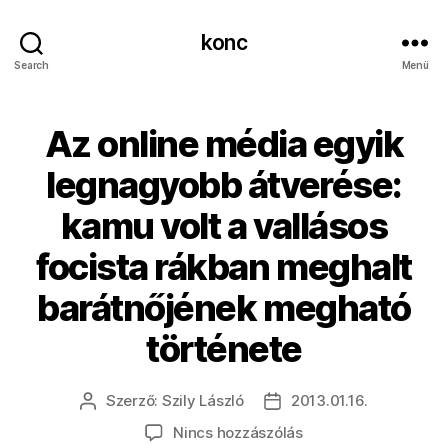
konc
Search
Menü
Az online média egyik
legnagyobb átverése:
kamu volt a vallásos
focista rákban meghalt
barátnőjének megható
története
Szerző:
Szily László
2013.01.16.
Bejegyzés
Bejegyzés
szerzője
dátuma
a(z)
Nincs hozzászólás