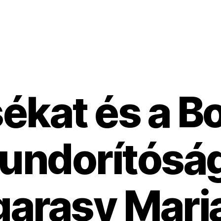
sékat és a Bo
 undorítós
garasy Mari