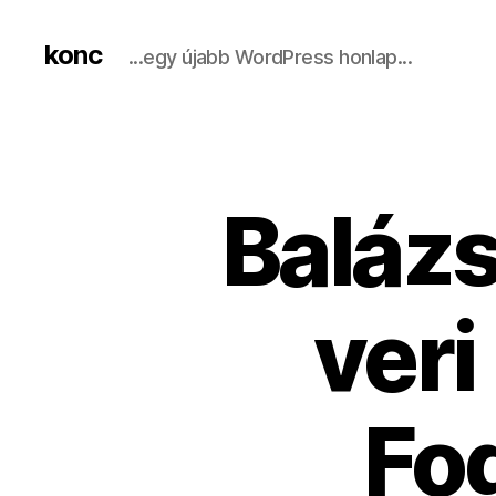
konc
...egy újabb WordPress honlap...
​Baláz
veri
Fo