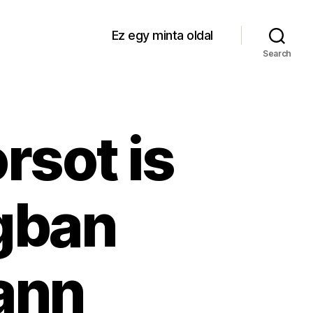
Ez egy minta oldal
Search
rsot is
ágban
ann