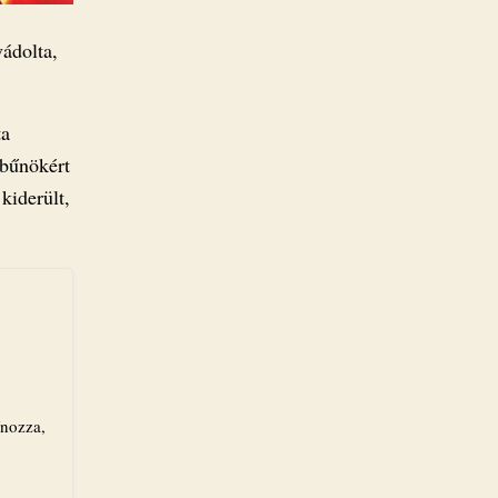
vádolta,
ta
 bűnökért
kiderült,
ínozza,