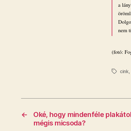
a lány
öröml
Dolgo
nem ti
(fotó: F
cink
Címkék
←
Oké, hogy mindenféle plakáto
mégis micsoda?