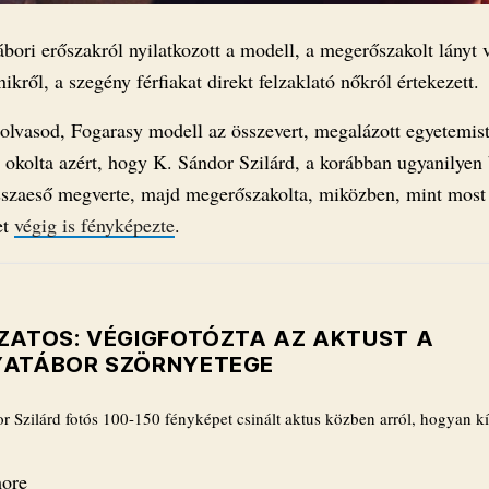
bori erőszakról nyilatkozott a modell, a megerőszakolt lányt 
nikről, a szegény férfiakat direkt felzaklató nőkról értekezett.
l olvasod, Fogarasy modell az összevert, megalázott egyetemis
t okolta azért, hogy K. Sándor Szilárd, a korábban ugyanilyen
visszaeső megverte, majd megerőszakolta, miközben, mint most 
et
végig is fényképezte
.
ÓZATOS: VÉGIGFOTÓZTA AZ AKTUST A
YATÁBOR SZÖRNYETEGE
r Szilárd fotós 100-150 fényképet csinált aktus közben arról, hogyan k
…
ore