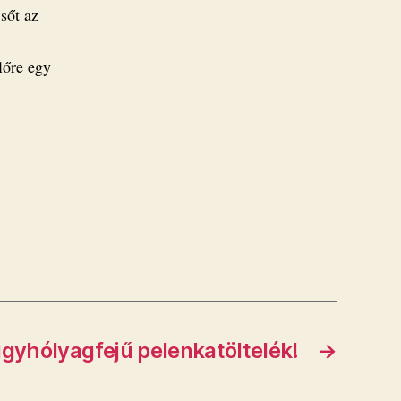
sőt az
lőre egy
úgyhólyagfejű pelenkatöltelék!
→