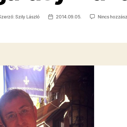
Szerző:
Szily László
2014.09.05.
Nincs hozzász
jegyzés
Bejegyzés
rzője
dátuma