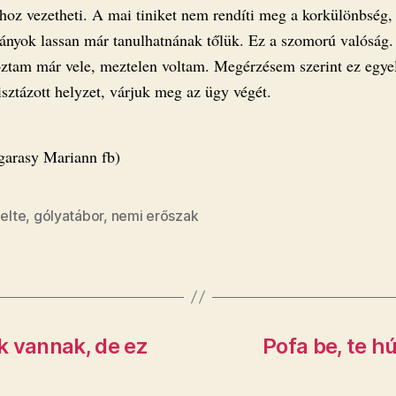
hoz vezetheti. A mai tiniket nem rendíti meg a korkülönbség, 
ányok lassan már tanulhatnának tőlük. Ez a szomorú valóság.
ztam már vele, meztelen voltam. Megérzésem szerint ez egye
sztázott helyzet, várjuk meg az ügy végét.
ogarasy Mariann fb)
,
elte
,
gólyatábor
,
nemi erőszak
k vannak, de ez
Pofa be, te h