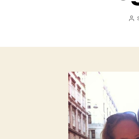
Be
sze