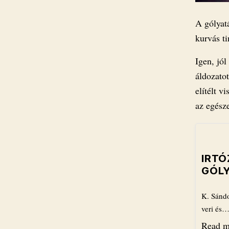
A gólyatá
kurvás ti
Igen, jó
áldozato
elítélt 
az egész
​IRT
GÓL
K. Sándo
veri és
Read m