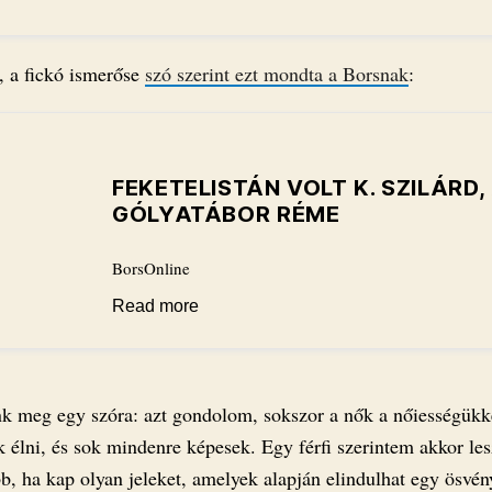
, a fickó ismerőse
szó szerint ezt mondta a Borsnak
:
FEKETELISTÁN VOLT K. SZILÁRD,
GÓLYATÁBOR RÉME
BorsOnline
Read more
nk meg egy szóra: azt gondolom, sokszor a nők a nőiességükk
k élni, és sok mindenre képesek. Egy férfi szerintem akkor les
bb, ha kap olyan jeleket, amelyek alapján elindulhat egy ösvé