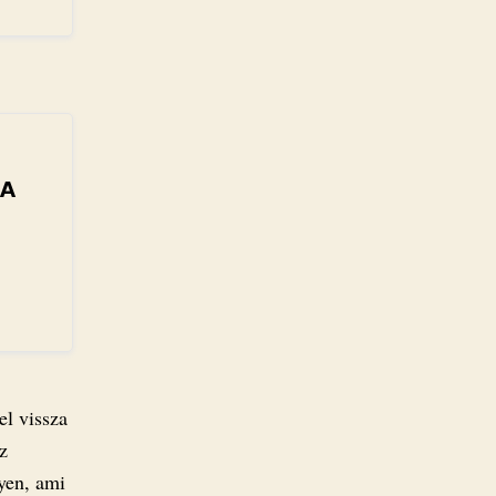
 A
el vissza
z
nyen, ami