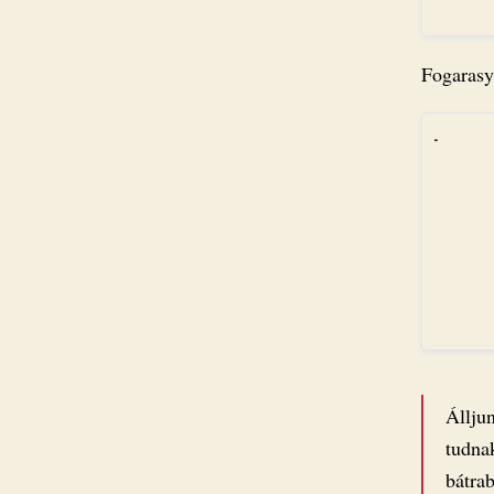
Fogarasy
Állju
tudna
bátra