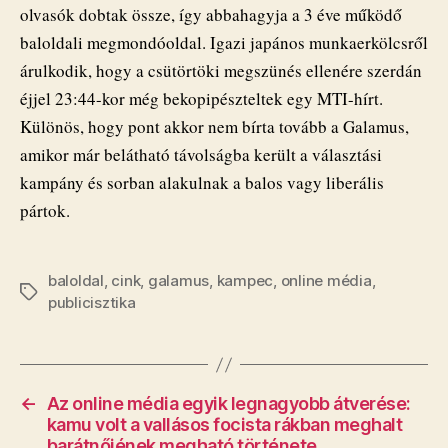
olvasók dobtak össze, így abbahagyja a 3 éve működő
baloldali megmondóoldal. Igazi japános munkaerkölcsről
árulkodik, hogy a csütörtöki megszünés ellenére szerdán
éjjel 23:44-kor még bekopipészteltek egy MTI-hírt.
Különös, hogy pont akkor nem bírta tovább a Galamus,
amikor már belátható távolságba került a választási
kampány és sorban alakulnak a balos vagy liberális
pártok.
baloldal
,
cink
,
galamus
,
kampec
,
online média
,
Címkék
publicisztika
←
Az online média egyik legnagyobb átverése:
kamu volt a vallásos focista rákban meghalt
barátnőjének megható története