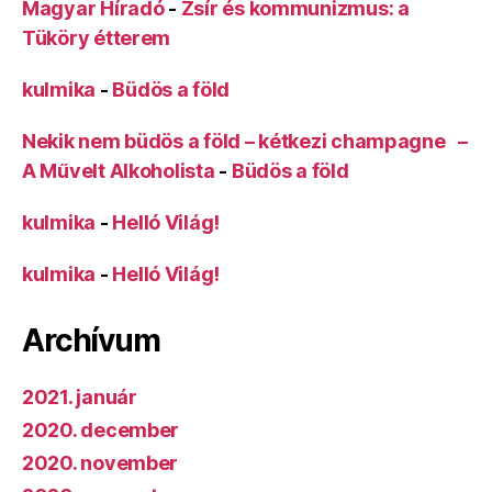
Magyar Híradó
-
Zsír és kommunizmus: a
Tüköry étterem
kulmika
-
Büdös a föld
Nekik nem büdös a föld – kétkezi champagne –
A Művelt Alkoholista
-
Büdös a föld
kulmika
-
Helló Világ!
kulmika
-
Helló Világ!
Archívum
2021. január
2020. december
2020. november