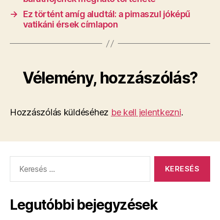
→
Ez történt amíg aludtál: a pimaszul jóképű
vatikáni érsek címlapon
Vélemény, hozzászólás?
Hozzászólás küldéséhez
be kell jelentkezni
.
Keresés:
Legutóbbi bejegyzések