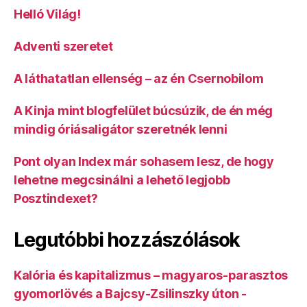
Helló Világ!
Adventi szeretet
A láthatatlan ellenség – az én Csernobilom
A Kinja mint blogfelület búcsúzik, de én még
mindig óriásaligátor szeretnék lenni
Pont olyan Index már sohasem lesz, de hogy
lehetne megcsinálni a lehető legjobb
Posztindexet?
Legutóbbi hozzászólások
Kalória és kapitalizmus – magyaros-parasztos
gyomorlövés a Bajcsy-Zsilinszky úton -