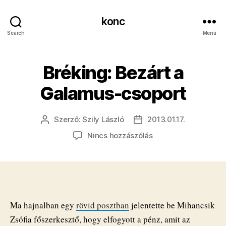
konc
Search
Menü
Bréking: Bezárt a
Galamus-csoport
Szerző:
Szily László
2013.01.17.
Bejegyzés
Bejegyzés
szerzője
dátuma
a(z)
Nincs hozzászólás
Bréking:
Bezárt
a
Galamus-
csoport
bejegyzéshez
Ma hajnalban egy
rövid posztban
jelentette be Mihancsik
Zsófia főszerkesztő, hogy elfogyott a pénz, amit az