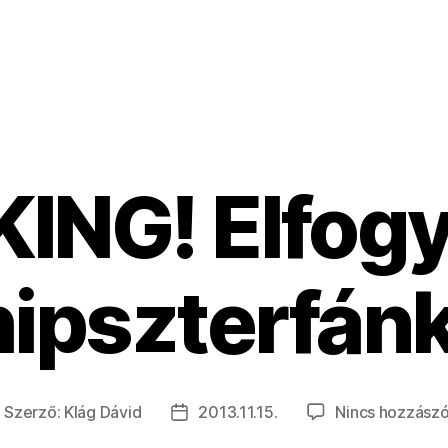
ING! Elfogy
hipszterfánk
Szerző:
Klág Dávid
2013.11.15.
Nincs hozzászó
ejegyzés
Bejegyzés
zerzője
dátuma