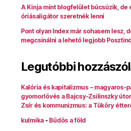
A Kinja mint blogfelület búcsúzik, de
óriásaligátor szeretnék lenni
Pont olyan Index már sohasem lesz, 
megcsinálni a lehető legjobb Posztin
Legutóbbi hozzászó
Kalória és kapitalizmus – magyaros-p
gyomorlövés a Bajcsy-Zsilinszky úto
Zsír és kommunizmus: a Tüköry étte
kulmika
-
Büdös a föld