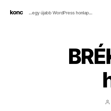
konc
...egy újabb WordPress honlap...
BRÉK
B
s