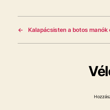
←
Kalapácsisten a botos manók 
Vél
Hozzász