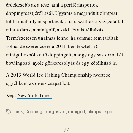
érdekesebb az a rész, ami a perifériasportok
doppingtesztjéről szól. Ugyanis a megindult olimpiai
lobbi miatt olyan sportágakra is rászálltak a vizsgálattal,
mint a darts, a minigolf, a sakk és a kötélhúzás.
Természetesen unalmas lenne, ha semmit sem találtak
volna, de szerencsére a 2011-ben tesztelt 76
minigolfosból kettő doppingolt, ahogy egy sakkozó, két
bowlingozó, nyolc görkorcsolyás és egy kötélhúzó is.
A 2013 World Ice Fishing Championship nyertese
egyébként az orosz csapat lett.
Kép:
New York Times
cink
,
Dopping
,
horgászat
,
minigolf
,
olimpia
,
sport
Címkék