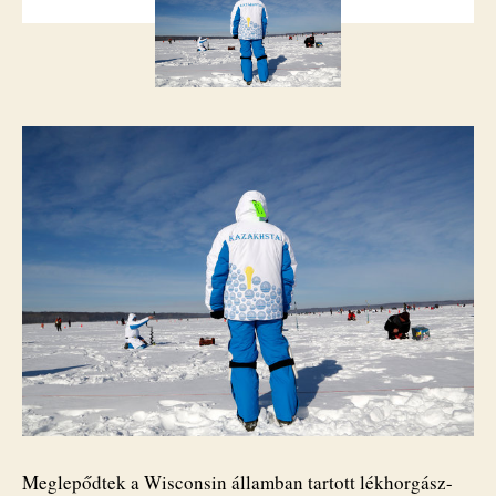
minigolfosok?
bejegyzéshez
Meglepődtek a Wisconsin államban tartott lékhorgász-