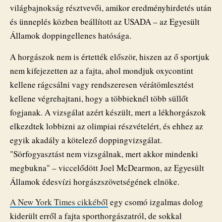
világbajnokság résztvevői, amikor eredményhirdetés után
és ünneplés közben beállított az USADA – az Egyesült
Államok doppingellenes hatósága.
A horgászok nem is értették először, hiszen az ő sportjuk
nem kifejezetten az a fajta, ahol mondjuk oxycontint
kellene rágcsálni vagy rendszeresen vérátömlesztést
kellene végrehajtani, hogy a többieknél több süllőt
fogjanak. A vizsgálat azért készült, mert a lékhorgászok
elkezdtek lobbizni az olimpiai részvételért, és ehhez az
egyik akadály a kötelező doppingvizsgálat.
"Sörfogyasztást nem vizsgálnak, mert akkor mindenki
megbukna" – viccelődött Joel McDearmon, az Egyesült
Államok édesvízi horgászszövetségének elnöke.
A New York Times cikkéből
egy csomó izgalmas dolog
kiderült erről a fajta sporthorgászatról, de sokkal