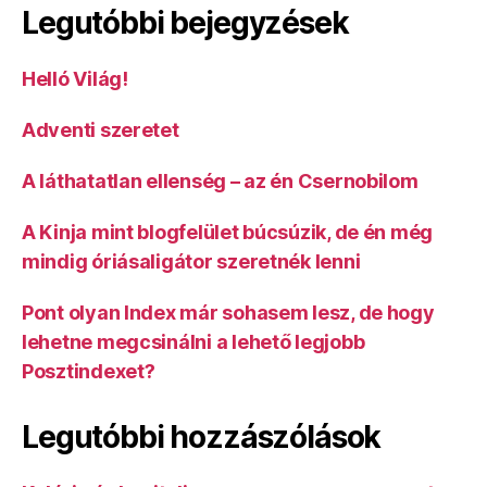
Legutóbbi bejegyzések
Helló Világ!
Adventi szeretet
A láthatatlan ellenség – az én Csernobilom
A Kinja mint blogfelület búcsúzik, de én még
mindig óriásaligátor szeretnék lenni
Pont olyan Index már sohasem lesz, de hogy
lehetne megcsinálni a lehető legjobb
Posztindexet?
Legutóbbi hozzászólások