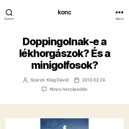
konc
Search
Menü
Doppingolnak-e a
lékhorgászok? És a
minigolfosok?
Szerző:
Klág Dávid
2013.02.24.
Bejegyzés
Bejegyzés
szerzője
dátuma
a(z)
Nincs hozzászólás
Doppingolnak-
e
a
lékhorgászok?
És
a