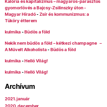
Kalória és kapitalizmus – magyaros-parasztos
gyomorlövés a Bajcsy-Zsilinszky úton -
Magyar Híradó
-
Zsír és kommunizmus: a
Tüköry étterem
kulmika
-
Büdös a föld
Nekik nem büdös a föld – kétkezi champagne –
A Művelt Alkoholista
-
Büdös a föld
kulmika
-
Helló Világ!
kulmika
-
Helló Világ!
Archívum
2021. január
2020. december