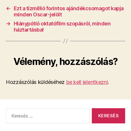
←
Ezt a tízmillió forintos ajándékcsomagot kapja
minden Oscar-jelölt
→
Hiánypótló oktatófilm szopásról, minden
háztartásba!
Vélemény, hozzászólás?
Hozzászólás küldéséhez
be kell jelentkezni
.
Keresés: