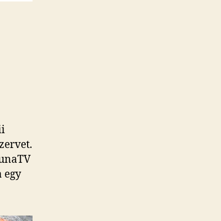
i
zervet.
DunaTV
a egy