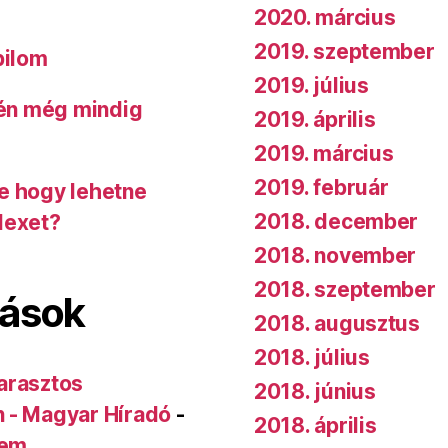
2020. március
2019. szeptember
bilom
2019. július
 én még mindig
2019. április
2019. március
2019. február
de hogy lehetne
2018. december
dexet?
2018. november
2018. szeptember
lások
2018. augusztus
2018. július
arasztos
2018. június
n - Magyar Híradó
-
2018. április
rem