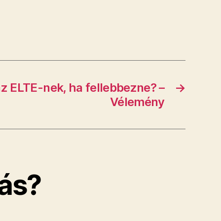
 az ELTE-nek, ha fellebbezne? –
→
Vélemény
ás?