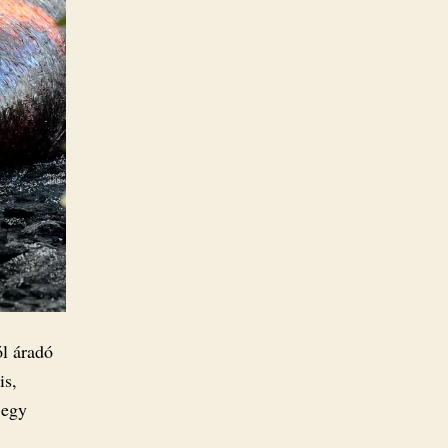
l áradó
is,
 egy