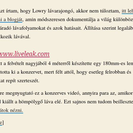
zt írtam, hogy Lowry lávarajongó, akkor nem túloztam,
itt le
i a blogját
, amin módszeresen dokumentálja a világ különbö
áradó lávafolyamokat és azok hatásait. Állítása szerint legalá
lkozik lávával.
www.liveleak.com
 a felvételt nagyjából 4 méterről készítette egy 180mm-es len
totta ki a konzervet, mert félt attól, hogy esetleg felrobban és
at repít szerteszét.
e megnyugtató ez a konzerves videó, annyira para az, amikor
 kiállt a hömpölygő láva elé. Ezt sajnos nem tudom beilleszt
átok nézni.
e
]