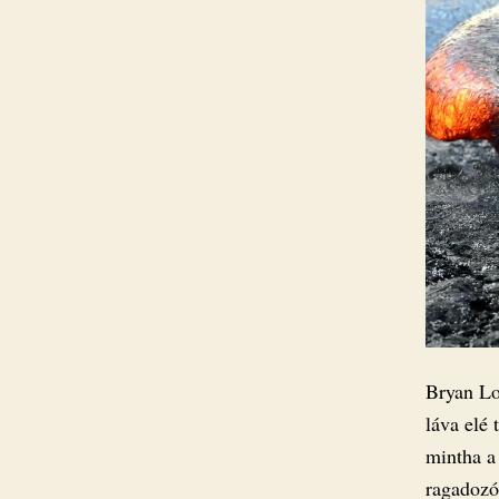
Bryan Lo
láva elé
mintha a
ragadozó