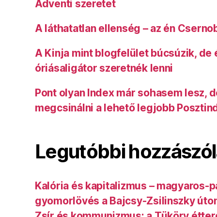
Adventi szeretet
A láthatatlan ellenség – az én Cserno
A Kinja mint blogfelület búcsúzik, de
óriásaligátor szeretnék lenni
Pont olyan Index már sohasem lesz, 
megcsinálni a lehető legjobb Posztin
Legutóbbi hozzászó
Kalória és kapitalizmus – magyaros-p
gyomorlövés a Bajcsy-Zsilinszky úto
Zsír és kommunizmus: a Tüköry étte