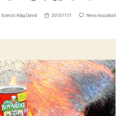
Szerző:
Klág Dávid
2013.11.17.
Nincs hozzászó
ejegyzés
Bejegyzés
zerzője
dátuma