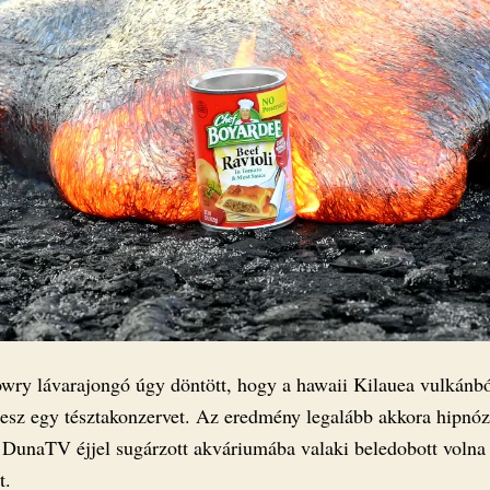
wry lávarajongó úgy döntött, hogy a hawaii Kilauea vulkánbó
 tesz egy tésztakonzervet. Az eredmény legalább akkora hipnóz
 DunaTV éjjel sugárzott akváriumába valaki beledobott volna
t.