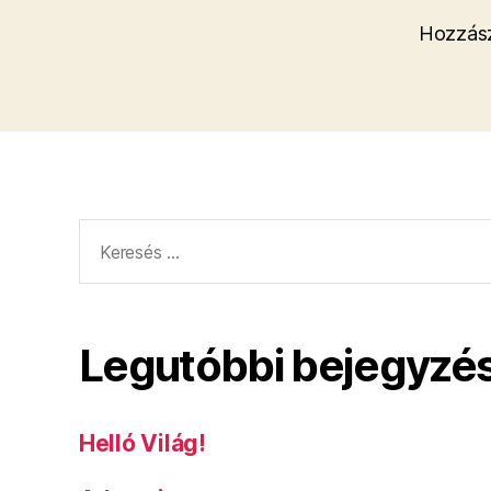
Hozzász
Keresés:
Legutóbbi bejegyzé
Helló Világ!