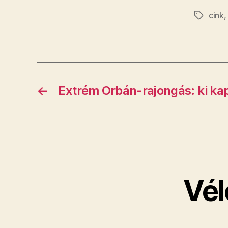
cink
Címkék
←
Extrém Orbán-rajongás: ki kap
Vél