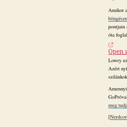
Amikor a
böngészn
pontjain 
óta fogla
Open
Lowry ezt
Azért nyi
szilánkok
Amennyir
GoPróval
meg tudj
[
Nerdcor