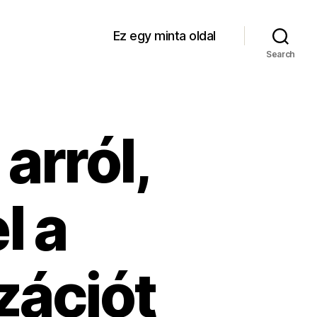
Ez egy minta oldal
Search
arról,
l a
zációt