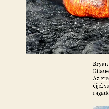
Bryan 
Kilaue
Az ere
éjjel 
ragado