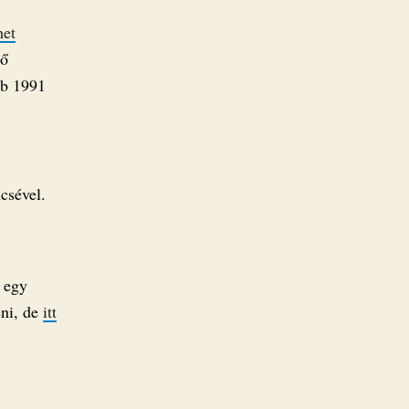
het
ző
bb 1991
csével.
 egy
eni, de
itt