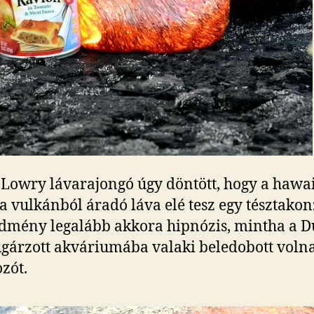
Lowry lávarajongó úgy döntött, hogy a hawai
a vulkánból áradó láva elé tesz egy tésztakon
dmény legalább akkora hipnózis, mintha a 
sugárzott akváriumába valaki beledobott voln
zót.