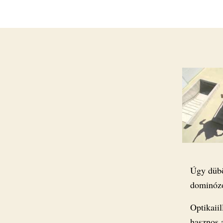
Úgy dübö
dominózó
Optikaii
hasznos 