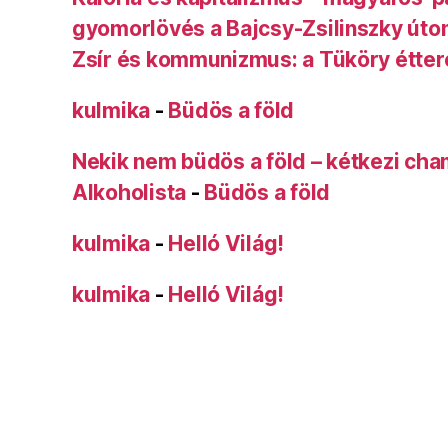
gyomorlövés a Bajcsy-Zsilinszky úto
Zsír és kommunizmus: a Tüköry étte
kulmika
-
Büdös a föld
Nekik nem büdös a föld – kétkezi ch
Alkoholista
-
Büdös a föld
kulmika
-
Helló Világ!
kulmika
-
Helló Világ!