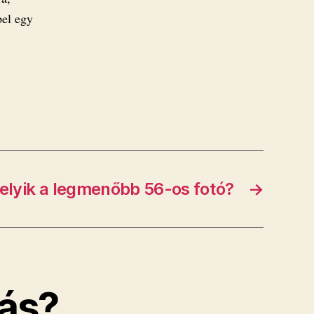
pel egy
elyik a legmenőbb 56-os fotó?
→
ás?