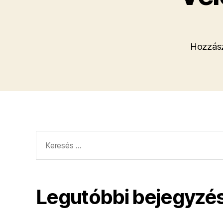
Hozzász
Keresés:
Legutóbbi bejegyzé