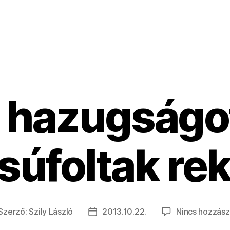
i hazugságo
súfoltak re
Szerző:
Szily László
2013.10.22.
Nincs hozzász
jegyzés
Bejegyzés
erzője
dátuma