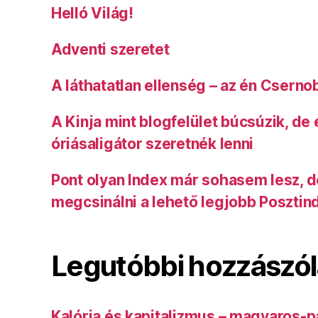
Helló Világ!
Adventi szeretet
A láthatatlan ellenség – az én Cserno
A Kinja mint blogfelület búcsúzik, de
óriásaligátor szeretnék lenni
Pont olyan Index már sohasem lesz, 
megcsinálni a lehető legjobb Posztin
Legutóbbi hozzászó
Kalória és kapitalizmus – magyaros-p