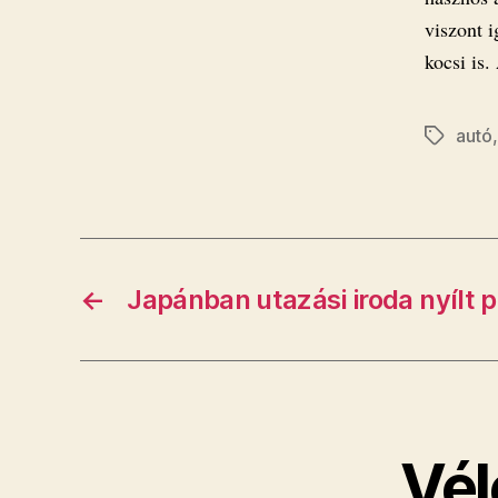
viszont 
kocsi is
autó
Címkék
←
Japánban utazási iroda nyílt 
Vél