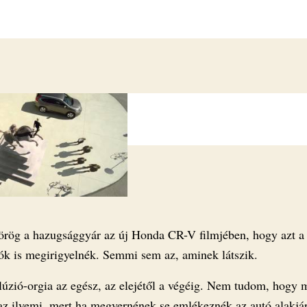
rög a hazugsággyár az új Honda CR-V filmjében, hogy azt a 
k is megirigyelnék. Semmi sem az, aminek látszik.
llúzió-orgia az egész, az elejétől a végéig. Nem tudom, hogy 
az ilyemi, mert ha megvernének se emlékeznék az autó alakjár