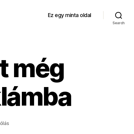
Ez egy minta oldal
Search
t még
klámba
a(z)
ólás
Ennyi