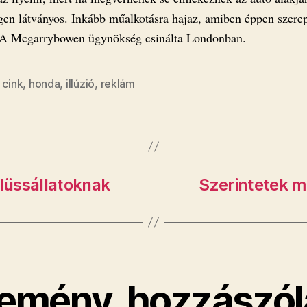
igen látványos. Inkább műalkotásra hajaz, amiben éppen szere
. A Mcgarrybowen ügynökség csinálta Londonban.
,
cink
,
honda
,
illúzió
,
reklám
plüssállatoknak
Szerintetek m
emény, hozzászól