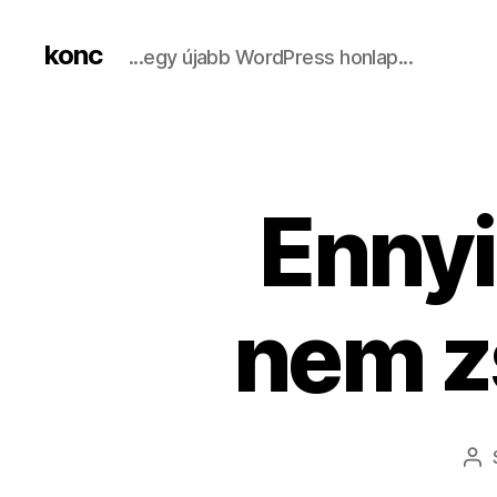
konc
...egy újabb WordPress honlap...
Enny
nem z
Be
sz