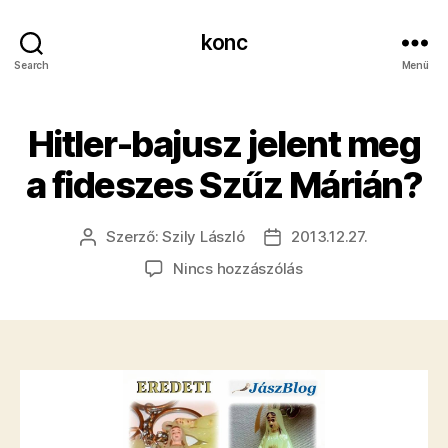
konc
Search
Menü
​Hitler-bajusz jelent meg
a fideszes Szűz Márián?
Szerző:
Szily László
2013.12.27.
Bejegyzés
Bejegyzés
szerzője
dátuma
a(z)
Nincs hozzászólás
Hitler-
bajusz
jelent
meg
a
fideszes
Szűz