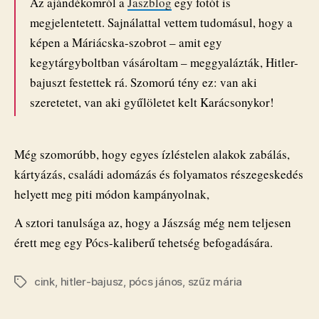
Az ajándékomról a
Jaszblog
egy fotót is
megjelentetett. Sajnálattal vettem tudomásul, hogy a
képen a Máriácska-szobrot – amit egy
kegytárgyboltban vásároltam – meggyalázták, Hitler-
bajuszt festettek rá. Szomorú tény ez: van aki
szeretetet, van aki gyűlöletet kelt Karácsonykor!
Még szomorúbb, hogy egyes ízléstelen alakok zabálás,
kártyázás, családi adomázás és folyamatos részegeskedés
helyett meg piti módon kampányolnak,
A sztori tanulsága az, hogy a Jászság még nem teljesen
érett meg egy Pócs-kaliberű tehetség befogadására.
cink
,
hitler-bajusz
,
pócs jános
,
szűz mária
Címkék