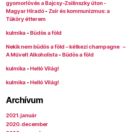
gyomorlövés a Bajcsy-Zsilinszky úton -
Magyar Híradó
-
Zsír és kommunizmus: a
Tüköry étterem
kulmika
-
Büdös a föld
Nekik nem büdös a föld – kétkezi champagne –
A Művelt Alkoholista
-
Büdös a föld
kulmika
-
Helló Világ!
kulmika
-
Helló Világ!
Archívum
2021. január
2020. december