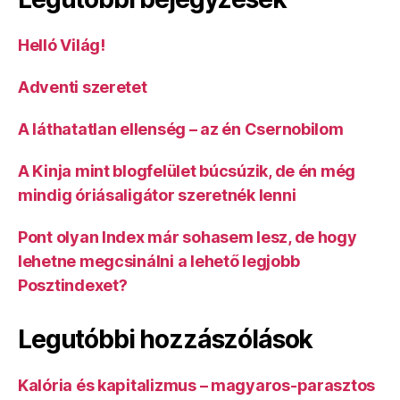
Helló Világ!
Adventi szeretet
A láthatatlan ellenség – az én Csernobilom
A Kinja mint blogfelület búcsúzik, de én még
mindig óriásaligátor szeretnék lenni
Pont olyan Index már sohasem lesz, de hogy
lehetne megcsinálni a lehető legjobb
Posztindexet?
Legutóbbi hozzászólások
Kalória és kapitalizmus – magyaros-parasztos