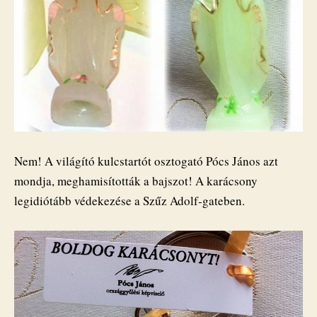
Nem! A világító kulcstartót osztogató Pócs János azt
mondja, meghamisították a bajszot! A karácsony
legidiótább védekezése a Szűz Adolf-gateben.