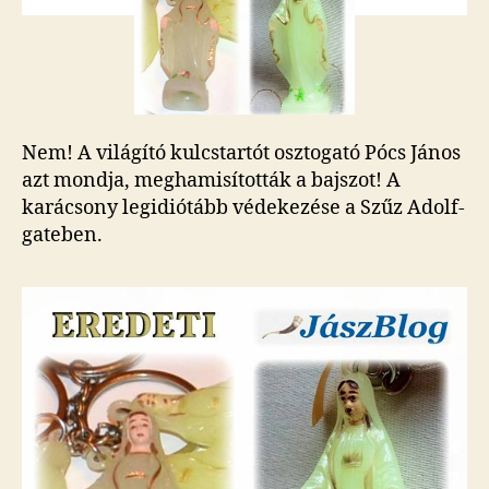
Márián?
bejegyzéshez
Nem! A világító kulcstartót osztogató Pócs János
azt mondja, meghamisították a bajszot! A
karácsony legidiótább védekezése a Szűz Adolf-
gateben.