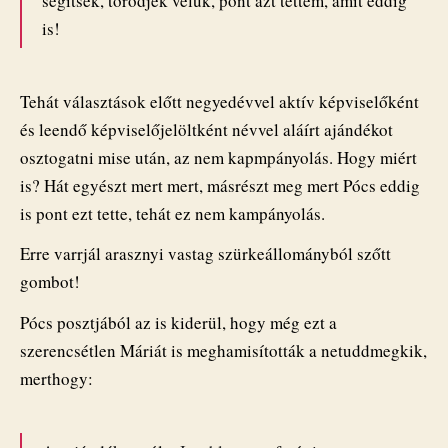
segítsek, törődjek velük, pont azt tettem, amit eddig
is!
Tehát választások előtt negyedévvel aktív képviselőként
és leendő képviselőjelöltként névvel aláírt ajándékot
osztogatni mise után, az nem kapmpányolás. Hogy miért
is? Hát egyészt mert mert, másrészt meg mert Pócs eddig
is pont ezt tette, tehát ez nem kampányolás.
Erre varrjál arasznyi vastag szürkeállományból szőtt
gombot!
Pócs posztjából az is kiderül, hogy még ezt a
szerencsétlen Máriát is meghamisították a netuddmegkik,
merthogy: