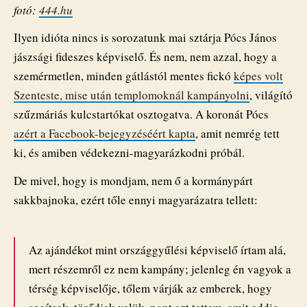
fotó:
444.hu
Ilyen idióta nincs is sorozatunk mai sztárja Pócs János
jászsági fideszes képviselő. És nem, nem azzal, hogy a
szemérmetlen, minden gátlástól mentes fickó
képes volt
Szenteste, mise után templomoknál kampányolni
, világító
szűzmáriás kulcstartókat osztogatva. A koronát Pócs
azért a Facebook-bejegyzéséért kapta
, amit nemrég tett
ki, és amiben védekezni-magyarázkodni próbál.
De mivel, hogy is mondjam, nem ő a kormánypárt
sakkbajnoka, ezért tőle ennyi magyarázatra tellett:
Az ajándékot mint országgyűlési képviselő írtam alá,
mert részemről ez nem kampány; jelenleg én vagyok a
térség képviselője, tőlem várják az emberek, hogy