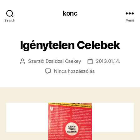
konc
Search
Menü
Igénytelen Celebek
Szerző:
Dzsidzsi Csekey
2013.01.14.
Bejegyzés
Bejegyzés
szerzője
dátuma
a(z)
Nincs hozzászólás
Igénytelen
Celebek
bejegyzéshez