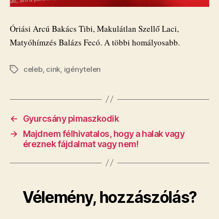
Óriási Arcú Bakács Tibi, Makulátlan Szellő Laci,
Matyóhímzés Balázs Fecó. A többi homályosabb.
celeb
,
cink
,
igénytelen
Címkék
←
Gyurcsány pimaszkodik
→
Majdnem félhivatalos, hogy a halak vagy
éreznek fájdalmat vagy nem!
Vélemény, hozzászólás?