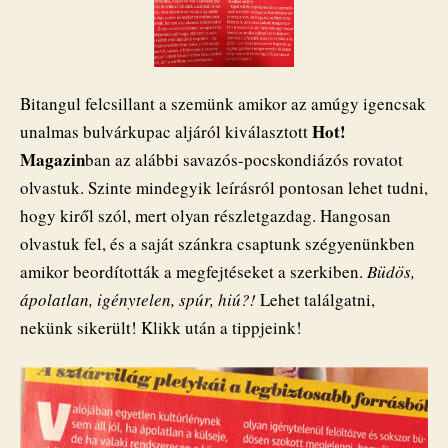
Bitangul felcsillant a szemünk amikor az amúgy igencsak
Hot!
unalmas bulvárkupac aljáról kiválasztott
Magazin
ban az alábbi savazós-pocskondiázós rovatot
olvastuk. Szinte mindegyik leírásról pontosan lehet tudni,
hogy kiről szól, mert olyan részletgazdag. Hangosan
olvastuk fel, és a saját szánkra csaptunk szégyenünkben
amikor beordították a megfejtéseket a szerkiben.
Büdös,
ápolatlan, igénytelen, spúr, hiú?!
Lehet találgatni,
nekünk sikerült! Klikk után a tippjeink!