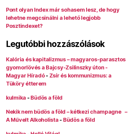
Pont olyan Index már sohasem lesz, de hogy
lehetne megcsinálni a lehető legjobb
Posztindexet?
Legutóbbi hozzászólások
Kalória és kapitalizmus – magyaros-parasztos
gyomorlövés a Bajcsy-Zsilinszky úton -
Magyar Híradó
-
Zsír és kommunizmus: a
Tüköry étterem
kulmika
-
Büdös a föld
Nekik nem büdös a föld – kétkezi champagne –
A Művelt Alkoholista
-
Büdös a föld
kulmika
-
Helló Világ!