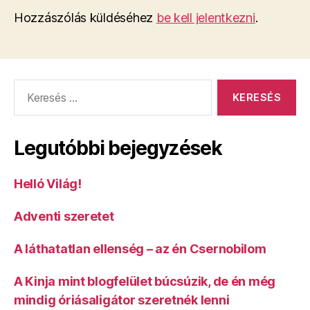
Hozzászólás küldéséhez
be kell jelentkezni
.
Keresés:
Legutóbbi bejegyzések
Helló Világ!
Adventi szeretet
A láthatatlan ellenség – az én Csernobilom
A Kinja mint blogfelület búcsúzik, de én még
mindig óriásaligátor szeretnék lenni